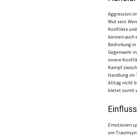
Aggression im
Wut sein. Wen
Konflikte und
können auch e
Bedrohung in 
Gegenwehr int
innere Konfli
Kampf zwische
Handlung im T
Alltag nicht 
bietet somit 
Einflus
Emotionen spi
um Traumsymb