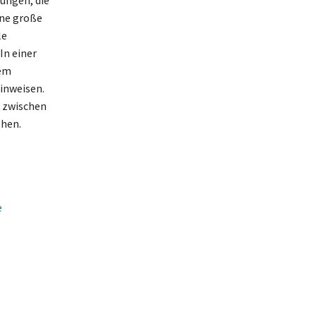
ine große
le
In einer
hem
inweisen.
n zwischen
ehen.
e