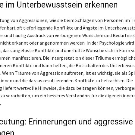
te im Unterbewusstsein erkennen
tung von Aggressionen, wie sie beim Schlagen von Personen im 
ffenbart oft tieferliegende Konflikte und Ängste im Unterbewussts
sind häufig Ausdruck von verborgenen Wünschen und Bedürfnisse
nicht erkannt oder angenommen werden. In der Psychologie wird
ass ungelöste Konflikte und unerfüllte Wünsche sich in Form vo
umen manifestieren. Die Interpretation dieser Träume ermöglicht
nneren Konflikte und kann helfen, die Botschaften des Unterbewus
 Wenn Träume von Aggression auftreten, ist es wichtig, sie als Spi
onen und die daraus resultierenden Konflikte zu betrachten. Die
liefert wertvolle Hinweise, die dazu beitragen können, verborge
zu verarbeiten, um ein besseres Verständnis für die eigenen inne
.
utung: Erinnerungen und aggressive
ngen