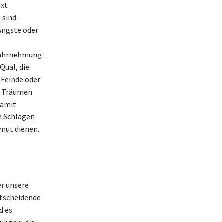
ext
 sind.
 Ängste oder
 Wahrnehmung
Qual, die
 Feinde oder
en Träumen
damit
m Schlagen
mut dienen.
r unsere
ntscheidende
d es
ungen, die