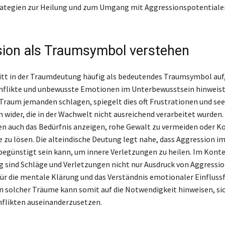
rategien zur Heilung und zum Umgang mit Aggressionspotential
ion als Traumsymbol verstehen
itt in der Traumdeutung häufig als bedeutendes Traumsymbol auf,
nflikte und unbewusste Emotionen im Unterbewusstsein hinweis
raum jemanden schlagen, spiegelt dies oft Frustrationen und see
wider, die in der Wachwelt nicht ausreichend verarbeitet wurden.
 auch das Bedürfnis anzeigen, rohe Gewalt zu vermeiden oder Ko
 zu lösen. Die alteindische Deutung legt nahe, dass Aggression i
begünstigt sein kann, um innere Verletzungen zu heilen. Im Konte
sind Schläge und Verletzungen nicht nur Ausdruck von Aggressio
für die mentale Klärung und das Verständnis emotionaler Einfluss
n solcher Träume kann somit auf die Notwendigkeit hinweisen, sic
flikten auseinanderzusetzen.