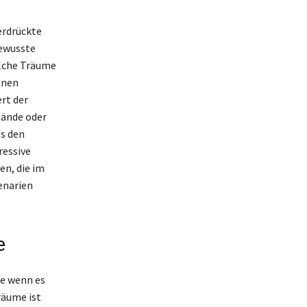
erdrückte
bewusste
olche Träume
enen
rt der
tände oder
ls den
ressive
n, die im
enarien
e
re wenn es
räume ist