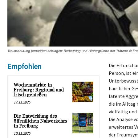
Traumdeutung jemanden schlagen: Bedeutung und Hintergründe der Träume © Fre
Empfohlen
Die Erforschu
Person, ist e
Unterbewussts
Wochenmärkte in
häuslicher Ge
Freiburg: Regional und
frisch genießen
latente Aggre
17.11.2025
die im Alltag
vielfältig un
Die Entwicklung des
Die Analyse v
öffentlichen Nahverkehrs
in Freiburg
erweitertes V
10.11.2025
der Traumsym