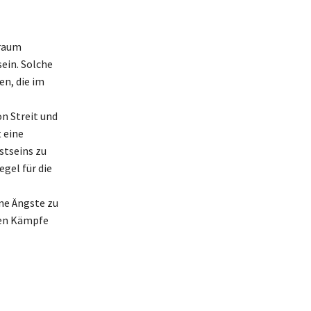
Traum
ein. Solche
n, die im
n Streit und
 eine
stseins zu
egel für die
ne Ängste zu
ren Kämpfe