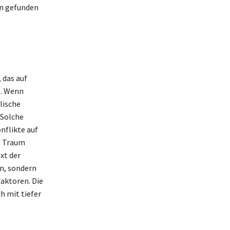
en gefunden
 das auf
t. Wenn
lische
 Solche
nflikte auf
m Traum
xt der
n, sondern
faktoren. Die
h mit tiefer