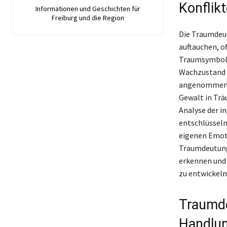
Konflik
Informationen und Geschichten für
Freiburg und die Region
Die Traumdeu
auftauchen, o
Traumsymbole 
Wachzustand 
angenommen, d
Gewalt in Trä
Analyse der i
entschlüsseln.
eigenen Emoti
Traumdeutung 
erkennen und 
zu entwickeln
Traumde
Handlu