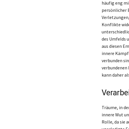
häufig eng mi
persönlicher 
Verletzungen,
Konflikte wid
unterschiedl
des Umfelds u
aus diesen Em
innere Kämpfe
verbunden sin
verbundenen 
kann daher al
Verarbe
Träume, in de
innere Wut un
Rolle, da sie 
unerledigte E