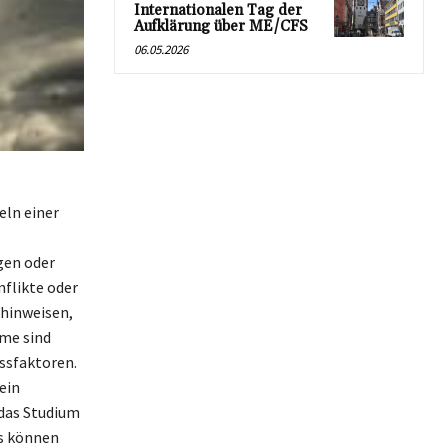
Internationalen Tag der
Aufklärung über ME/CFS
06.05.2026
eln einer
gen oder
nflikte oder
 hinweisen,
ume sind
essfaktoren.
ein
 das Studium
s können