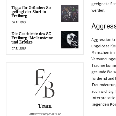
geeignete St
Tipps für Gründer: So
werden.
gelingt der Start in
Freiburg
06.11.2025
Aggress
Die Geschichte des SC
Freiburg: Meilensteine
Aggression tr
und Erfolge
ungelöste Ko
07.11.2025
Menschen im T
Verwundungen 
Träume können
gesunde Weise
fördernd und 
Traumdeutung 
auch wichtig 
Interpretatio
liegenden Kon
Team
https://freiburger-bote.de