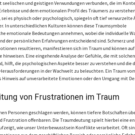
t seelischen und geistigen Verwundungen verbunden, die im Kont
Erlebnisse und dem emotionalen Profil des Träumers zu verstehen
 sei es physisch oder psychologisch, spiegeln oft tief verwurzelte
er. In unterschiedlichen Kulturen können diese Traumsymbole
iche emotionale Bedeutungen annehmen, wobei die individuelle
nd der persönlichen Erfahrungen entscheidend sind. Schmerz und 
otionen resultieren, manifestieren sich im Traum und können auf
 hinweisen. Eine eingehende Analyse der Gefühle, die mit solch
d, hilft, die psychologischen Aspekte besser zu verstehen und die 
Herausforderungen in der Wachwelt zu beleuchten. Ein Traum vo
s Hinweis auf unverarbeitete Emotionen oder den Umgang mit De
itung von Frustrationen im Traum
nen Personen geschlagen werden, können tiefere Botschaften übe
d Frustration offenbaren. Die Traumdeutung spielt hierbei eine e
aufzeigt, wie unser Unterbewusstsein Konflikte verarbeitet. Oft sin
motionen aus dem geschäftlichen Bereich oder persönliche Erfahr