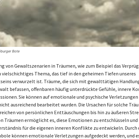
iburger Bote
ng von Gewaltszenarien in Träumen, wie zum Beispiel das Verprüg
in vielschichtiges Thema, das tief in den geheimen Tiefen unseres
eins verwurzelt ist. Träume, die sich mit gewalttätigen Handlun
walt befassen, offenbaren häufig unterdrückte Gefühle, innere Ko
ssionen. Sie können auf emotionale und psychische Verletzungen
 nicht ausreichend bearbeitet wurden. Die Ursachen für solche Trä
d reichen von persönlichen Enttäuschungen bis hin zu äußeren Str
on Träumen ermöglicht es, diese Emotionen zu entschlüsseln und 
erständnis für die eigenen inneren Konflikte zu entwickeln. Durch
bole können emotionale Verletzungen aufgedeckt werden, und e