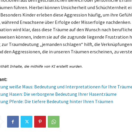
äumen führen. Hierbei können Unsicherheit und Schüchternheit e
. Besonders Kinder erleben diese Aggression häufig, um ihre Gefüh
 während Erwachsene über Erfolge oder Misserfolge nachdenken. 
ation wird klar, dass diese Träume auf den Wunsch nach beruflic
eisen können, indem sie auf die zugrunde liegende Frustration h
 zur Traumdeutung „jemanden schlagen“ hilft, die Verknüpfunge
 den Aggressionen, die in unseren Träumen erscheinen, zu verst
ant:
ng weiße Maus: Bedeutung und Interpretationen für Ihre Träum
ung Hasen: Die verborgene Bedeutung Ihrer Hasenträume
ng Pferde: Die tiefere Bedeutung hinter Ihren Träumen