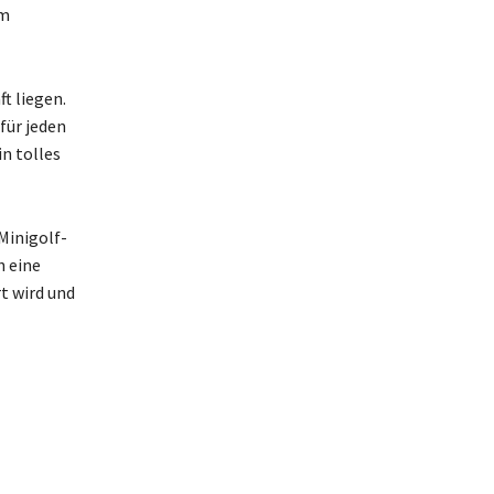
em
t liegen.
für jeden
in tolles
Minigolf-
h eine
t wird und