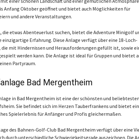
mit einer schönen Landschaft und einer gemütlichen Atmosphäre.
 bis Anfang Oktober geöffnet und bietet auch Möglichkeiten für
iern und andere Veranstaltungen.
n, die etwas Abenteuerlust suchen, bietet die Adventure Minigolf u
e einzigartige Erfahrung. Diese Anlage verfügt über eine 18-Loch-
 die mit Hindernissen und Herausforderungen gefüllt ist, sowie ei
espielt werden kann. Die Anlage ist ideal für Gruppen und bietet 
einen Partyraum.
fanlage Bad Mergentheim
nlage in Bad Mergentheim ist eine der schönsten und beliebteste
sheim. Sie befindet sich im Herzen Tauberfrankens und bietet ein
ches Spielerlebnis für Anfänger und Profis gleichermaßen.
lage des Bahnen-Golf-Club Bad Mergentheim verfügt über eine Vi
ich durch unterschiedliche Schwierigkeitsgrade auszeichnen. Die An