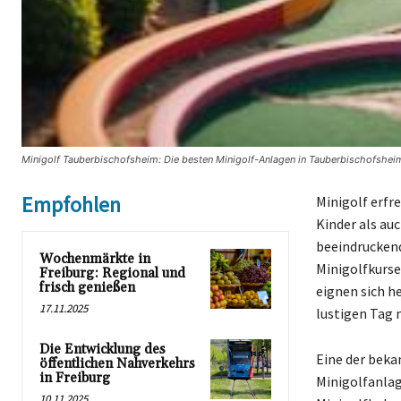
Minigolf Tauberbischofsheim: Die besten Minigolf-Anlagen in Tauberbischofshei
Empfohlen
Minigolf erfr
Kinder als au
beeindruckend
Wochenmärkte in
Minigolfkurse
Freiburg: Regional und
frisch genießen
eignen sich h
17.11.2025
lustigen Tag 
Die Entwicklung des
Eine der beka
öffentlichen Nahverkehrs
in Freiburg
Minigolfanlag
10.11.2025