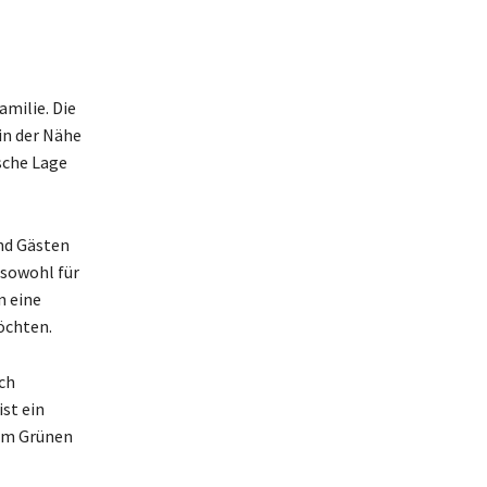
amilie. Die
in der Nähe
sche Lage
und Gästen
 sowohl für
n eine
möchten.
ch
st ein
 im Grünen