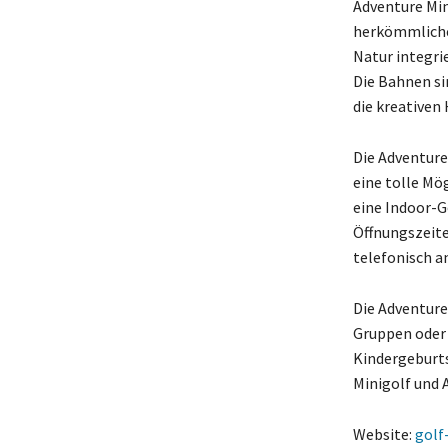
Adventure Min
herkömmlichem
Natur integri
Die Bahnen s
die kreativen
Die Adventure
eine tolle Mög
eine Indoor-Go
Öffnungszeiten
telefonisch a
Die Adventure 
Gruppen oder 
Kindergeburts
Minigolf und A
Website:
golf