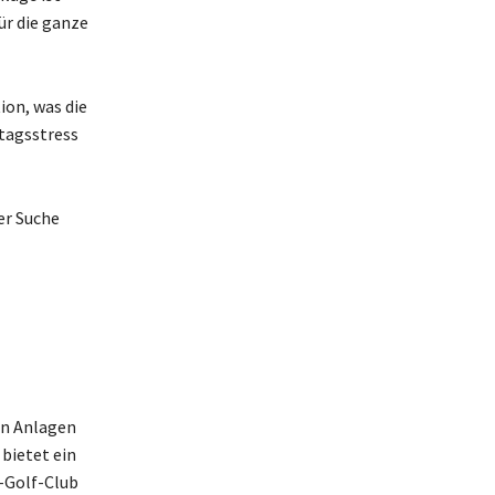
ür die ganze
ion, was die
tagsstress
er Suche
en Anlagen
bietet ein
n-Golf-Club