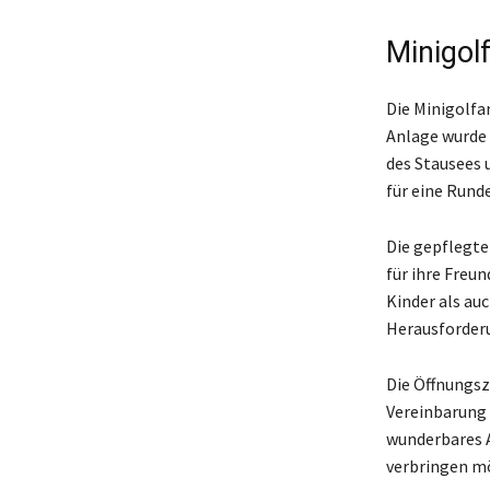
Minigol
Die Minigolfan
Anlage wurde 
des Stausees 
für eine Runde
Die gepflegte
für ihre Freun
Kinder als au
Herausforderun
Die Öffnungsz
Vereinbarung 
wunderbares A
verbringen m