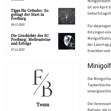
Minigolfbahn 
ist von April
Tipps für Gründer: So
Geburtstagsfe
gelingt der Start in
Freiburg
06.11.2025
Für diejenige
Kitzingen ein
Die Geschichte des SC
Minigolfbahn,
Freiburg: Meilensteine
und Erfolge
der Lasertag g
07.11.2025
Snackbar und 
Minigol
Die Minigolfa
Tauberbischof
unvergleichli
Die Vereinsan
Team
Bahnen, die s