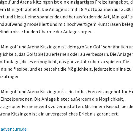
igolf und Arena Kitzingen ist ein einzigartiges Freizeitangebot, d
 Minigolf abhebt. Die Anlage ist mit 18 Mottobahnen auf 3.500m
ert und bietet eine spannende und herausfordernde Art, Minigolf zu
ind aufwendig modelliert und mit hochwertigem Kunstrasen bele
 Hindernisse für den Charme der Anlage sorgen.
 Minigolf und Arena Kitzingen ist dem großen Golf sehr ähnlich un
lichkeit, das Golfspiel zu erlernen oder zu verbessern. Die Anlage
lfanlage, die es ermöglicht, das ganze Jahr über zu spielen. Die
 sind flexibel und es besteht die Möglichkeit, jederzeit online z
nzufragen.
Minigolf und Arena Kitzingen ist ein tolles Freizeitangebot für F
Einzelpersonen. Die Anlage bietet außerdem die Möglichkeit,
tage oder Firmenevents zu veranstalten. Mit einem Besuch bei d
rena Kitzingen ist ein unvergessliches Erlebnis garantiert.
-adventure.de