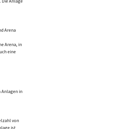
 Die Anlage
nd Arena
ne Arena, in
auch eine
n Anlagen in
elzahl von
lage ist