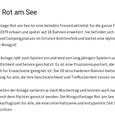
f Rot am See
lage Rot am See ist eine beliebte Freizeitaktivität für die ganze F
1979 erbaut und später auf 18 Bahnen erweitert. Sie befindet sich 
und Campingplatzes im Ortsteil Brettenfeld und bietet eine idylli
 Minigolf.
 Anlage lädt zum Spielen ein und wird von langjährigen Spielern 
dlichkeit und Service geschätzt. Es ist eine Präzisionssportart, die
ch für Erwachsene geeignet ist. Die 18 verschiedenen Bahnen biete
g für alle, die ihre Geschicklichkeit und Treffsicherheit testen 
eiten der Anlage variieren je nach Wochentag und können auch na
mit dem Pächter genutzt werden. Die Minigolfanlage Rot am See i
usflugsziel für alle, die eine unterhaltsame und entspannte Zeit
öchten.