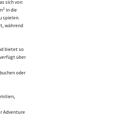
as sich von
² in die
 spielen.
gt, während
d bietet so
 verfügt über
u buchen oder
amilien,
er Adventure