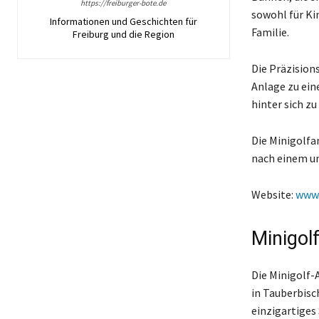
https://freiburger-bote.de
sowohl für Ki
Informationen und Geschichten für
Familie.
Freiburg und die Region
Die Präzision
Anlage zu ein
hinter sich zu
Die Minigolfan
nach einem un
Website:
www.
Minigol
Die Minigolf-
in Tauberbisc
einzigartiges