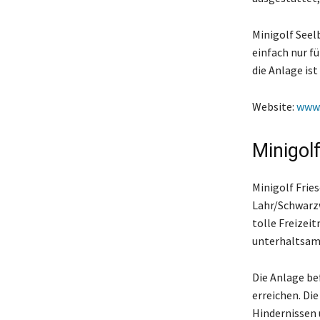
Minigolf Seel
einfach nur f
die Anlage ist
Website:
www.
Minigol
Minigolf Frie
Lahr/Schwarzw
tolle Freizeit
unterhaltsam,
Die Anlage bef
erreichen. Di
Hindernissen 