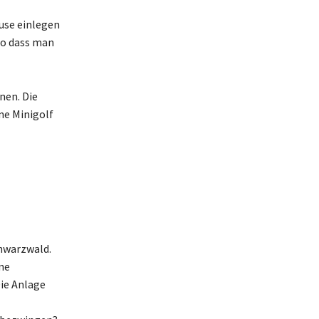
ause einlegen
so dass man
nen. Die
rne Minigolf
chwarzwald.
ne
Die Anlage