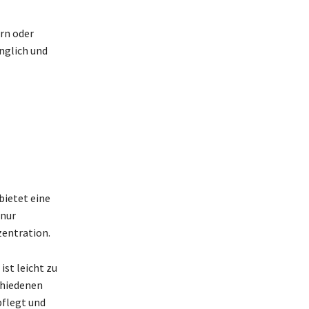
ern oder
nglich und
bietet eine
 nur
zentration.
ist leicht zu
chiedenen
pflegt und