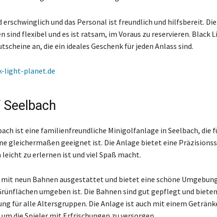
d erschwinglich und das Personal ist freundlich und hilfsbereit. Die
 sind flexibel und es ist ratsam, im Voraus zu reservieren. Black 
tscheine an, die ein ideales Geschenk für jeden Anlass sind.
k-light-planet.de
f Seelbach
ach ist eine familienfreundliche Minigolfanlage in Seelbach, die f
e gleichermaßen geeignet ist. Die Anlage bietet eine Präzisionss
leicht zu erlernen ist und viel Spaß macht.
t mit neun Bahnen ausgestattet und bietet eine schöne Umgebung
ünflächen umgeben ist. Die Bahnen sind gut gepflegt und bieten
ng für alle Altersgruppen. Die Anlage ist auch mit einem Geträ
 um die Spieler mit Erfrischungen zu versorgen.