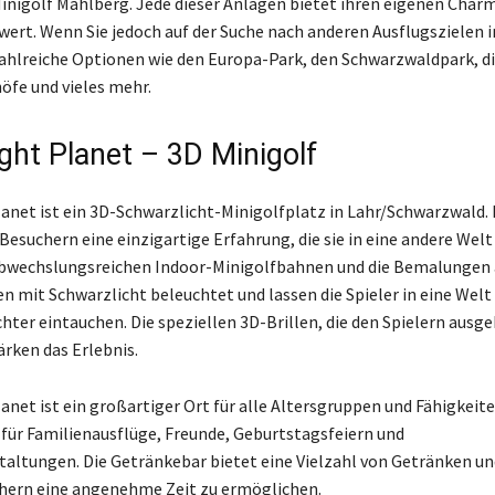
inigolf Mahlberg. Jede dieser Anlagen bietet ihren eigenen Charm
wert. Wenn Sie jedoch auf der Suche nach anderen Ausflugszielen i
 zahlreiche Optionen wie den Europa-Park, den Schwarzwaldpark, d
fe und vieles mehr.
ight Planet – 3D Minigolf
lanet ist ein 3D-Schwarzlicht-Minigolfplatz in Lahr/Schwarzwald. 
 Besuchern eine einzigartige Erfahrung, die sie in eine andere Wel
 abwechslungsreichen Indoor-Minigolfbahnen und die Bemalungen
 mit Schwarzlicht beleuchtet und lassen die Spieler in eine Welt 
chter eintauchen. Die speziellen 3D-Brillen, die den Spielern ausg
ärken das Erlebnis.
anet ist ein großartiger Ort für alle Altersgruppen und Fähigkeiten
 für Familienausflüge, Freunde, Geburtstagsfeiern und
altungen. Die Getränkebar bietet eine Vielzahl von Getränken un
hern eine angenehme Zeit zu ermöglichen.