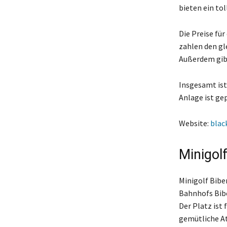
bieten ein tol
Die Preise fü
zahlen den gl
Außerdem gibt
Insgesamt ist 
Anlage ist gep
Website:
blac
Minigol
Minigolf Bibe
Bahnhofs Bibe
Der Platz ist
gemütliche A