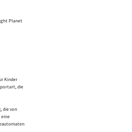
Light Planet
ür Kinder
portart, die
, die von
 eine
nkeautomaten