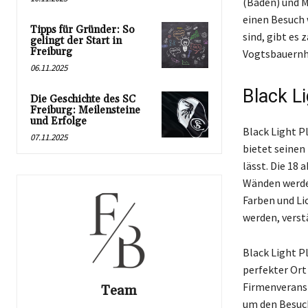
(Baden) und M
einen Besuch 
Tipps für Gründer: So
sind, gibt es
gelingt der Start in
Freiburg
Vogtsbauernhö
06.11.2025
Black L
Die Geschichte des SC
Freiburg: Meilensteine
und Erfolge
Black Light P
07.11.2025
bietet seinen
lässt. Die 18
Wänden werden
Farben und Li
werden, verst
Black Light Pl
perfekter Ort
Firmenveranst
Team
um den Besuc