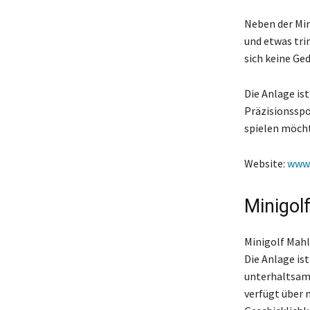
Neben der Min
und etwas tri
sich keine Ge
Die Anlage is
Präzisionsspor
spielen möcht
Website:
www.
Minigol
Minigolf Mahl
Die Anlage is
unterhaltsame
verfügt über 