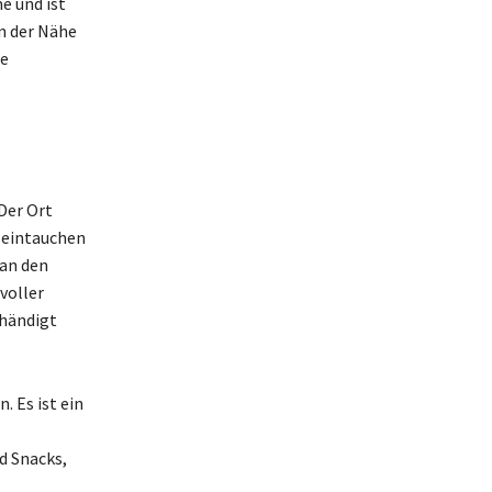
e und ist
n der Nähe
ie
Der Ort
t eintauchen
 an den
voller
ehändigt
. Es ist ein
d Snacks,