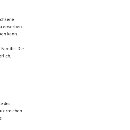
achsene
zu erwerben.
ken kann.
 Familie. Die
rlich.
he des
u erreichen.
e