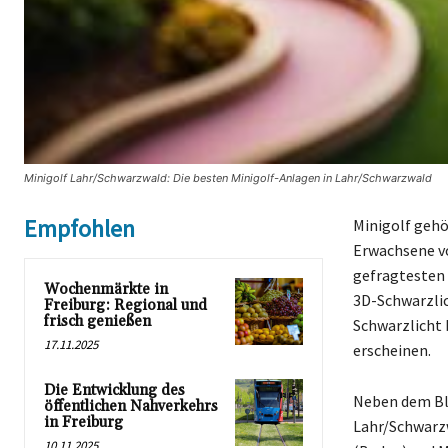
Minigolf Lahr/Schwarzwald: Die besten Minigolf-Anlagen in Lahr/Schwarzwald
Empfohlen
Minigolf gehö
Erwachsene vo
gefragtesten 
Wochenmärkte in
3D-Schwarzlic
Freiburg: Regional und
frisch genießen
Schwarzlicht 
17.11.2025
erscheinen.
Die Entwicklung des
Neben dem Bla
öffentlichen Nahverkehrs
in Freiburg
Lahr/Schwarzw
10.11.2025