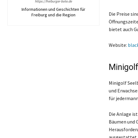
https://freiburger-bote.de
Informationen und Geschichten für
Die Preise sin
Freiburg und die Region
Öffnungszeiten
bietet auch Gu
Website:
blac
Minigol
Minigolf Seelb
und Erwachsen
für jedermann 
Die Anlage is
Bäumen und Gr
Herausforderu
ausgestattet,