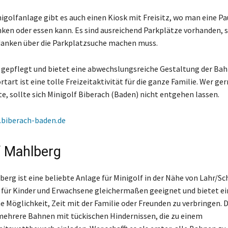
igolfanlage gibt es auch einen Kiosk mit Freisitz, wo man eine P
nken oder essen kann. Es sind ausreichend Parkplätze vorhanden, 
danken über die Parkplatzsuche machen muss.
t gepflegt und bietet eine abwechslungsreiche Gestaltung der Bah
tart ist eine tolle Freizeitaktivität für die ganze Familie. Wer ge
e, sollte sich Minigolf Biberach (Baden) nicht entgehen lassen.
biberach-baden.de
f Mahlberg
berg ist eine beliebte Anlage für Minigolf in der Nähe von Lahr/S
t für Kinder und Erwachsene gleichermaßen geeignet und bietet ei
 Möglichkeit, Zeit mit der Familie oder Freunden zu verbringen. 
mehrere Bahnen mit tückischen Hindernissen, die zu einem