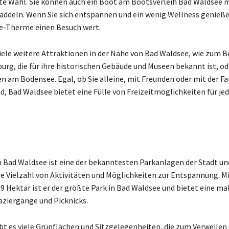
e Wahl. Sie können auch ein Boot am Bootsverleih Bad Waldsee 
addeln. Wenn Sie sich entspannen und ein wenig Wellness genieß
ee-Therme einen Besuch wert.
viele weitere Attraktionen in der Nähe von Bad Waldsee, wie zum Be
urg, die für ihre historischen Gebäude und Museen bekannt ist, od
en am Bodensee. Egal, ob Sie alleine, mit Freunden oder mit der Fa
d, Bad Waldsee bietet eine Fülle von Freizeitmöglichkeiten für je
n Bad Waldsee ist eine der bekanntesten Parkanlagen der Stadt un
e Vielzahl von Aktivitäten und Möglichkeiten zur Entspannung. Mi
,9 Hektar ist er der größte Park in Bad Waldsee und bietet eine ma
paziergänge und Picknicks.
bt es viele Grünflächen und Sitzgelegenheiten, die zum Verweilen