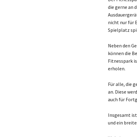
die gerne an d
Ausdauergerät
nicht nur für
Spielplatz sp
Neben den Gerä
können die Be
Fitnesspark is
erholen.
Für alle, die 
an. Diese wer
auch für Fort
Insgesamt ist
und ein breit