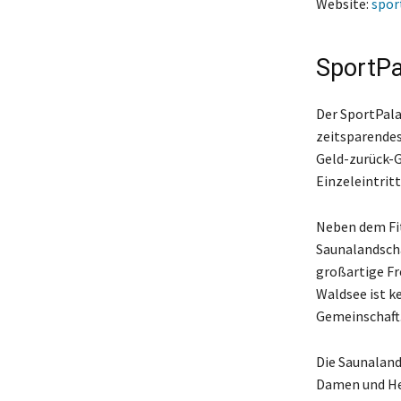
Website:
spor
SportPa
Der SportPalas
zeitsparendes 
Geld-zurück-G
Einzeleintrit
Neben dem Fit
Saunalandscha
großartige Fr
Waldsee ist k
Gemeinschaft
Die Saunaland
Damen und Her