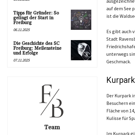
ausgezeichnet
auf dem See p
Tipps für Gründer: So
ist die Walds
gelingt der Start in
Freiburg
06.11.2025
Es gibt auch 
Stadt Ravensb
Die Geschichte des SC
Friedrichshaf
Freiburg: Meilensteine
und Erfolge
unterwegs sin
07.11.2025
Geschmack.
Kurpark
Der Kurpark i
Besuchern ein
Fläche von 14
Kulisse für S
Team
Im Kurpark gi