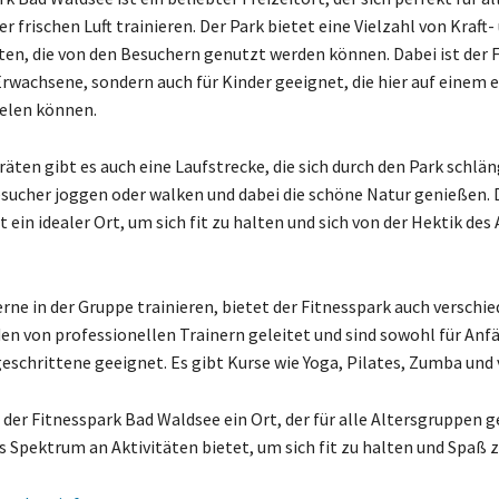
er frischen Luft trainieren. Der Park bietet eine Vielzahl von Kraft-
en, die von den Besuchern genutzt werden können. Dabei ist der 
 Erwachsene, sondern auch für Kinder geeignet, die hier auf einem 
ielen können.
ten gibt es auch eine Laufstrecke, die sich durch den Park schlän
sucher joggen oder walken und dabei die schöne Natur genießen. 
t ein idealer Ort, um sich fit zu halten und sich von der Hektik des 
gerne in der Gruppe trainieren, bietet der Fitnesspark auch verschi
den von professionellen Trainern geleitet und sind sowohl für Anf
geschrittene geeignet. Es gibt Kurse wie Yoga, Pilates, Zumba und 
 der Fitnesspark Bad Waldsee ein Ort, der für alle Altersgruppen g
es Spektrum an Aktivitäten bietet, um sich fit zu halten und Spaß 