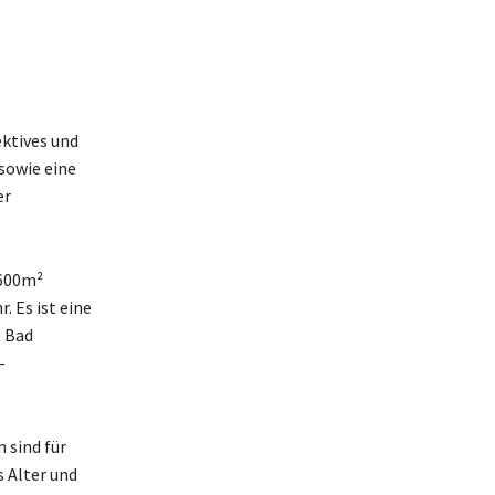
ektives und
 sowie eine
er
 600m²
. Es ist eine
t Bad
-
 sind für
 Alter und