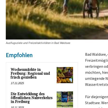
Ausflugsziele und Freizeitaktivitäten in Bad Waldsee
Empfohlen
Bad Waldsee, 
Freizeitmögli
verbringen od
Wochenmärkte in
möchten, hier 
Freiburg: Regional und
frisch genießen
umliegende Na
17.11.2025
Wassertretst
Die Entwicklung des
Für diejenige
öffentlichen Nahverkehrs
in Freiburg
Stadtsee. Wen
10.11.2025