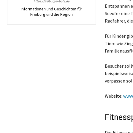
https://freiburger-bote.de
Entspannen ei
Informationen und Geschichten für
Seeufer eine T
Freiburg und die Region
Radfahrer, di
Für Kinder gi
Tiere wie Zie
Familienausfl
Besucher soll
beispielsweis
verpassen sol
Website:
www.
Fitness
Der Fitnesspar