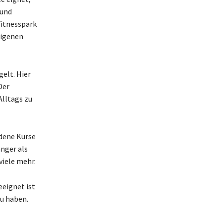
 und
Fitnesspark
eigenen
gelt. Hier
Der
Alltags zu
edene Kurse
änger als
viele mehr.
eeignet ist
zu haben.