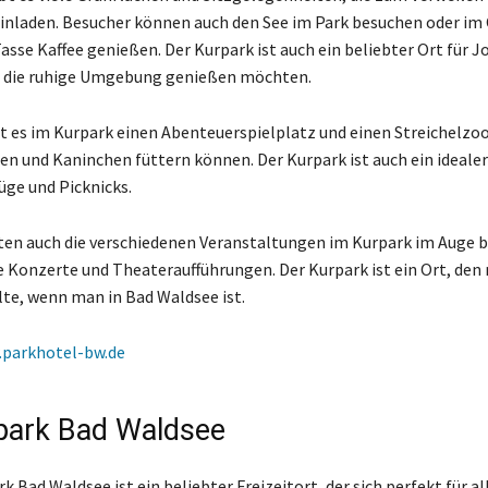
nladen. Besucher können auch den See im Park besuchen oder im
asse Kaffee genießen. Der Kurpark ist auch ein beliebter Ort für 
e die ruhige Umgebung genießen möchten.
bt es im Kurpark einen Abenteuerspielplatz und einen Streichelzoo
gen und Kaninchen füttern können. Der Kurpark ist auch ein idealer
üge und Picknicks.
ten auch die verschiedenen Veranstaltungen im Kurpark im Auge b
e Konzerte und Theateraufführungen. Der Kurpark ist ein Ort, den
lte, wenn man in Bad Waldsee ist.
parkhotel-bw.de
park Bad Waldsee
k Bad Waldsee ist ein beliebter Freizeitort, der sich perfekt für al