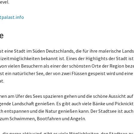
evel.
tpalast.info
e
st eine Stadt im Süden Deutschlands, die für ihre malerische Lands
eizeitmöglichkeiten bekannt ist. Eines der Highlights der Stadt ist
 von vielen Besuchern als einer der schönsten Orte der Region beze
st ein natürlicher See, der von zwei Flüssen gespeist wird und eine
at.
en am Ufer des Sees spazieren gehen und die schöne Aussicht auf
gende Landschaft genießen. Es gibt auch viele Bänke und Picknickt
h entspannen und die Natur genießen kann. Der Stadtsee ist auch
t zum Schwimmen, Bootfahren und Angeln.
, die gerne aktiv sind, gibt es viele Möglichkeiten, den Stadtsee z