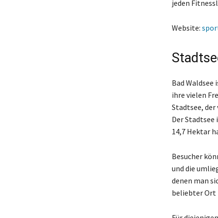
jeden Fitnessl
Website:
spor
Stadtse
Bad Waldsee i
ihre vielen Fr
Stadtsee, der
Der Stadtsee i
14,7 Hektar h
Besucher könn
und die umlie
denen man sic
beliebter Or
Für diejenigen