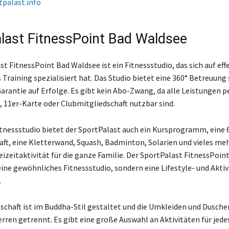
tpalast.info
last FitnessPoint Bad Waldsee
t FitnessPoint Bad Waldsee ist ein Fitnessstudio, das sich auf eff
Training spezialisiert hat. Das Studio bietet eine 360° Betreuung
arantie auf Erfolge. Es gibt kein Abo-Zwang, da alle Leistungen p
t, 11er-Karte oder Clubmitgliedschaft nutzbar sind.
nessstudio bietet der SportPalast auch ein Kursprogramm, eine
ft, eine Kletterwand, Squash, Badminton, Solarien und vieles mehr
eizeitaktivität für die ganze Familie. Der SportPalast FitnessPoin
eine gewöhnliches Fitnessstudio, sondern eine Lifestyle- und Aktiv
.
schaft ist im Buddha-Stil gestaltet und die Umkleiden und Duschen
ren getrennt. Es gibt eine große Auswahl an Aktivitäten für jedes