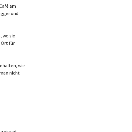
 Café am
Jogger und
, wo sie
 Ort für
ehalten, wie
 man nicht
le eignet,