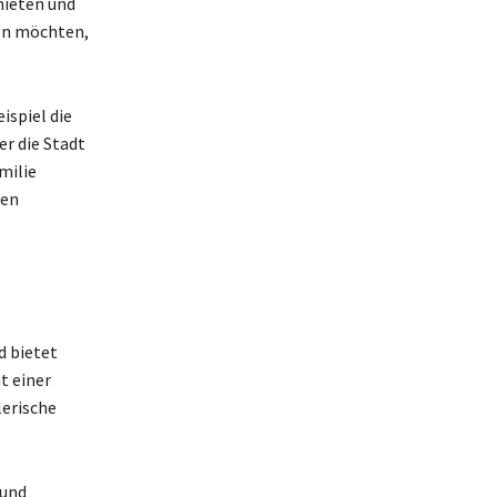
mieten und
en möchten,
ispiel die
er die Stadt
milie
den
d bietet
t einer
lerische
 und