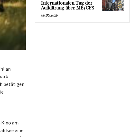
Internationalen Tag der
Aufklärung über ME/CFS
06.05.2026
hl an
park
ch betätigen
ie
r-Kino am
Waldsee eine