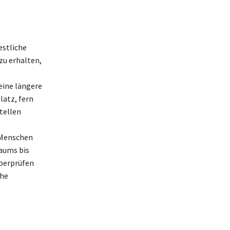
estliche
zu erhalten,
eine längere
latz, fern
tellen
 Menschen
baums bis
überprüfen
che