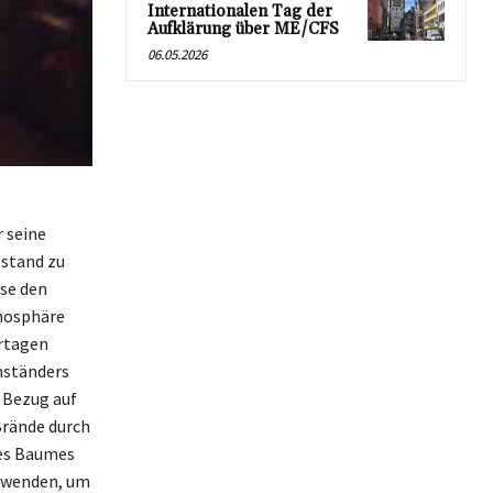
Internationalen Tag der
Aufklärung über ME/CFS
06.05.2026
 seine
bstand zu
se den
tmosphäre
ertagen
mständers
 Bezug auf
Brände durch
des Baumes
uwenden, um