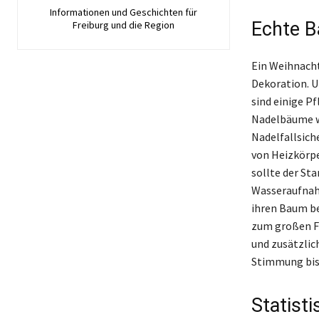
Informationen und Geschichten für
Echte B
Freiburg und die Region
Ein Weihnacht
Dekoration. U
sind einige P
Nadelbäume w
Nadelfallsiche
von Heizkörpe
sollte der St
Wasseraufnahm
ihren Baum be
zum großen Fe
und zusätzlic
Stimmung bis 
Statisti