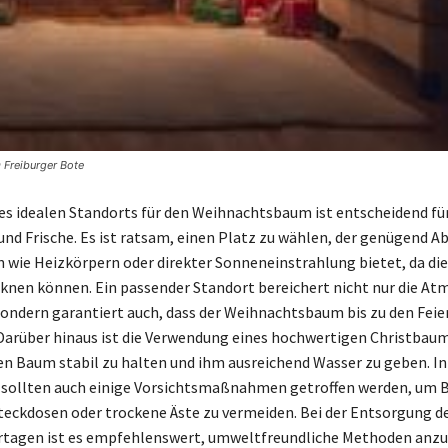
 Freiburger Bote
es idealen Standorts für den Weihnachtsbaum ist entscheidend für
 und Frische. Es ist ratsam, einen Platz zu wählen, der genügend A
wie Heizkörpern oder direkter Sonneneinstrahlung bietet, da die
nen können. Ein passender Standort bereichert nicht nur die A
ondern garantiert auch, dass der Weihnachtsbaum bis zu den Fei
. Darüber hinaus ist die Verwendung eines hochwertigen Christbau
en Baum stabil zu halten und ihm ausreichend Wasser zu geben. In
t sollten auch einige Vorsichtsmaßnahmen getroffen werden, um 
teckdosen oder trockene Äste zu vermeiden. Bei der Entsorgung 
ertagen ist es empfehlenswert, umweltfreundliche Methoden anz