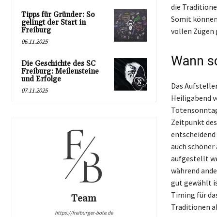
die Traditio
Tipps für Gründer: So
Somit können 
gelingt der Start in
Freiburg
vollen Zügen 
06.11.2025
Wann so
Die Geschichte des SC
Freiburg: Meilensteine
und Erfolge
Das Aufstelle
07.11.2025
Heiligabend v
Totensonntag 
Zeitpunkt des
entscheidend 
auch schöner 
aufgestellt w
während ander
gut gewählt i
Timing für da
Team
Traditionen a
https://freiburger-bote.de