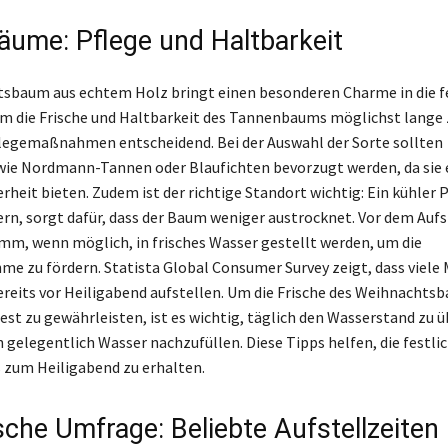
äume: Pflege und Haltbarkeit
sbaum aus echtem Holz bringt einen besonderen Charme in die f
m die Frische und Haltbarkeit des Tannenbaums möglichst lange 
flegemaßnahmen entscheidend. Bei der Auswahl der Sorte sollten
ie Nordmann-Tannen oder Blaufichten bevorzugt werden, da sie 
rheit bieten. Zudem ist der richtige Standort wichtig: Ein kühler P
rn, sorgt dafür, dass der Baum weniger austrocknet. Vor dem Aufs
amm, wenn möglich, in frisches Wasser gestellt werden, um die
e zu fördern. Statista Global Consumer Survey zeigt, dass viele
reits vor Heiligabend aufstellen. Um die Frische des Weihnachts
st zu gewährleisten, ist es wichtig, täglich den Wasserstand zu 
h gelegentlich Wasser nachzufüllen. Diese Tipps helfen, die festli
zum Heiligabend zu erhalten.
sche Umfrage: Beliebte Aufstellzeiten