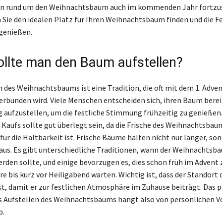
nen rund um den Weihnachtsbaum auch im kommenden Jahr fortzu
Sie den idealen Platz für Ihren Weihnachtsbaum finden und die Fe
genießen.
llte man den Baum aufstellen?
n des Weihnachtsbaums ist eine Tradition, die oft mit dem 1. Adve
erbunden wird. Viele Menschen entscheiden sich, ihren Baum bere
aufzustellen, um die festliche Stimmung frühzeitig zu genießen.
 Kaufs sollte gut überlegt sein, da die Frische des Weihnachtsbau
für die Haltbarkeit ist. Frische Bäume halten nicht nur länger, so
aus. Es gibt unterschiedliche Traditionen, wann der Weihnachtsb
erden sollte, und einige bevorzugen es, dies schon früh im Advent 
e bis kurz vor Heiligabend warten. Wichtig ist, dass der Standort
st, damit er zur festlichen Atmosphäre im Zuhause beiträgt. Das 
s Aufstellen des Weihnachtsbaums hängt also von persönlichen V
b.