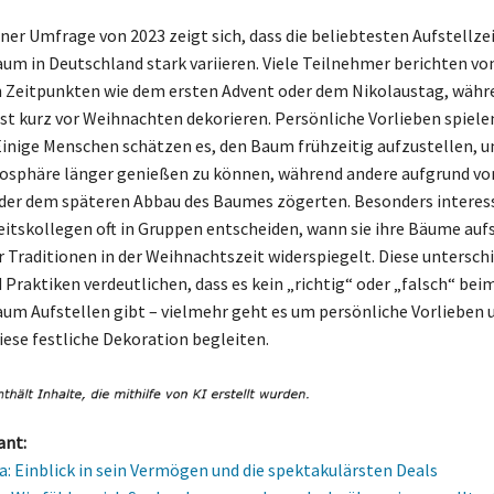
er Umfrage von 2023 zeigt sich, dass die beliebtesten Aufstellzei
m in Deutschland stark variieren. Viele Teilnehmer berichten vo
n Zeitpunkten wie dem ersten Advent oder dem Nikolaustag, währ
st kurz vor Weihnachten dekorieren. Persönliche Vorlieben spiele
Einige Menschen schätzen es, den Baum frühzeitig aufzustellen, u
osphäre länger genießen zu können, während andere aufgrund vo
er dem späteren Abbau des Baumes zögerten. Besonders interess
eitskollegen oft in Gruppen entscheiden, wann sie ihre Bäume auf
er Traditionen in der Weihnachtszeit widerspiegelt. Diese untersch
 Praktiken verdeutlichen, dass es kein „richtig“ oder „falsch“ bei
m Aufstellen gibt – vielmehr geht es um persönliche Vorlieben u
iese festliche Dekoration begleiten.
ant:
a: Einblick in sein Vermögen und die spektakulärsten Deals