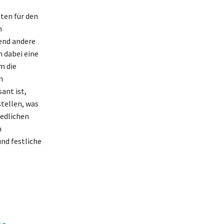
ten für den
n
end andere
n dabei eine
m die
n
ant ist,
stellen, was
iedlichen
m
nd festliche