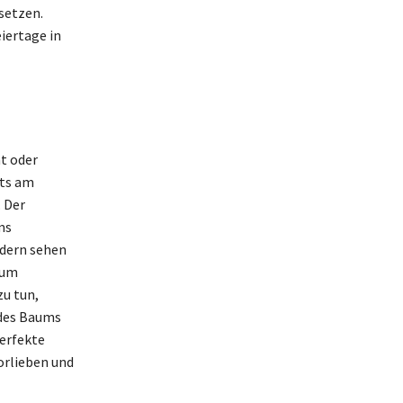
setzen.
iertage in
nt oder
its am
 Der
ms
ndern sehen
aum
zu tun,
 des Baums
perfekte
orlieben und