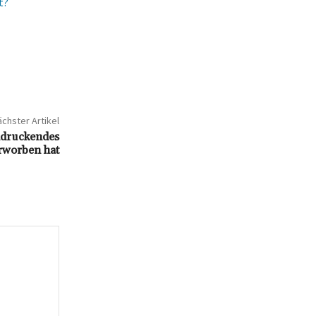
t?
chster Artikel
indruckendes
rworben hat