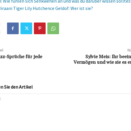
 Wie fühlen sich Senkwehen an und was du darüber wissen solltes
iraani Tiger Lily Hutchence Geldof: Wer ist sie?
el
Nä
izz-Sprüche für jede
Sylvie Meis: Ihr bee
Vermögen und wie sie es e
 Sie den Artikel