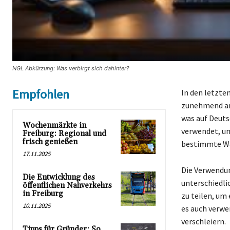
NGL Abkürzung: Was verbirgt sich dahinter?
Empfohlen
In den letzte
zunehmend an 
was auf Deuts
Wochenmärkte in
verwendet, um
Freiburg: Regional und
frisch genießen
bestimmte Wa
17.11.2025
Die Verwendun
Die Entwicklung des
unterschiedli
öffentlichen Nahverkehrs
in Freiburg
zu teilen, um
10.11.2025
es auch verwe
verschleiern.
Tipps für Gründer: So