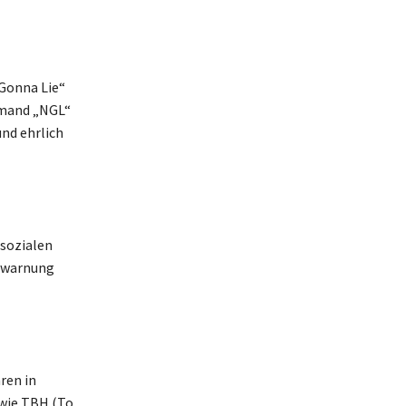
 Gonna Lie“
jemand „NGL“
und ehrlich
 sozialen
orwarnung
ren in
 wie TBH (To