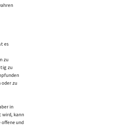
 wahren
st es
n zu
tig zu
empfunden
 oder zu
aber in
 wird, kann
 offene und