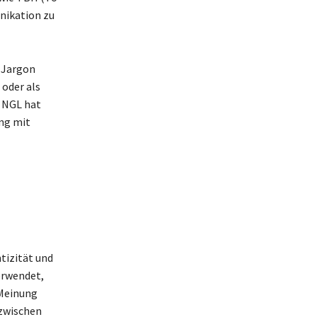
nikation zu
t-Jargon
 oder als
 NGL hat
ung mit
tizität und
erwendet,
e Meinung
 zwischen