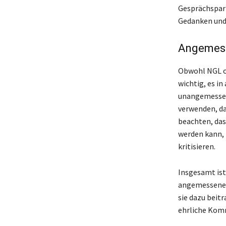
Gesprächspart
Gedanken und 
Angemess
Obwohl NGL of
wichtig, es i
unangemessen,
verwenden, da
beachten, da
werden kann, 
kritisieren.
Insgesamt ist
angemessenen 
sie dazu beit
ehrliche Komm