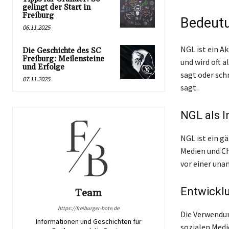
gelingt der Start in
Freiburg
Bedeutu
06.11.2025
NGL ist ein A
Die Geschichte des SC
Freiburg: Meilensteine
und wird oft 
und Erfolge
sagt oder schr
07.11.2025
sagt.
NGL als I
NGL ist ein g
Medien und Ch
vor einer un
Entwicklu
Team
https://freiburger-bote.de
Die Verwendun
Informationen und Geschichten für
sozialen Medi