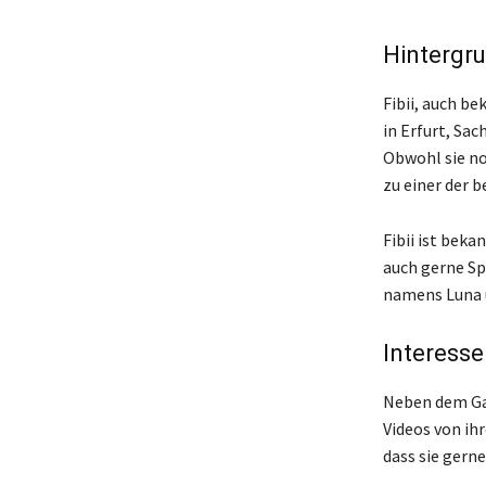
Hintergru
Fibii, auch be
in Erfurt, Sac
Obwohl sie no
zu einer der
Fibii ist beka
auch gerne Sp
namens Luna u
Interess
Neben dem Gam
Videos von ihr
dass sie gern