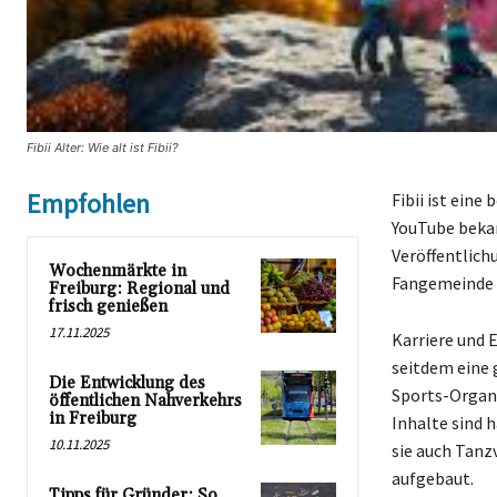
Fibii Alter: Wie alt ist Fibii?
Empfohlen
Fibii ist ein
YouTube bekan
Veröffentlichu
Wochenmärkte in
Fangemeinde 
Freiburg: Regional und
frisch genießen
17.11.2025
Karriere und E
seitdem eine 
Die Entwicklung des
Sports-Organi
öffentlichen Nahverkehrs
in Freiburg
Inhalte sind 
10.11.2025
sie auch Tanz
aufgebaut.
Tipps für Gründer: So