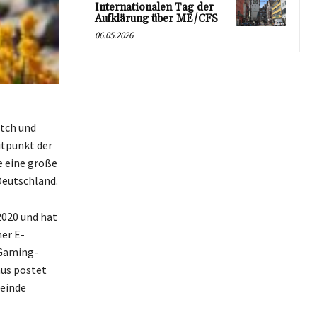
Internationalen Tag der
Aufklärung über ME/CFS
06.05.2026
itch und
itpunkt der
ie eine große
eutschland.
 2020 und hat
ner E-
 Gaming-
aus postet
meinde