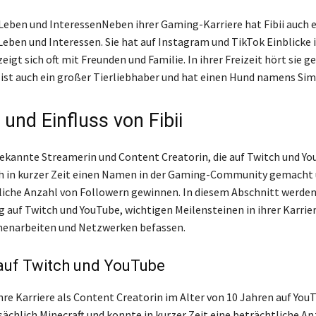
Leben und InteressenNeben ihrer Gaming-Karriere hat Fibii auch e
Leben und Interessen. Sie hat auf Instagram und TikTok Einblicke 
igt sich oft mit Freunden und Familie. In ihrer Freizeit hört sie g
e ist auch ein großer Tierliebhaber und hat einen Hund namens Sim
 und Einfluss von Fibii
e bekannte Streamerin und Content Creatorin, die auf Twitch und Yo
sich in kurzer Zeit einen Namen in der Gaming-Community gemacht
liche Anzahl von Followern gewinnen. In diesem Abschnitt werden
g auf Twitch und YouTube, wichtigen Meilensteinen in ihrer Karrie
enarbeiten und Netzwerken befassen.
 auf Twitch und YouTube
hre Karriere als Content Creatorin im Alter von 10 Jahren auf YouT
sächlich Minecraft und konnte in kurzer Zeit eine beträchtliche An