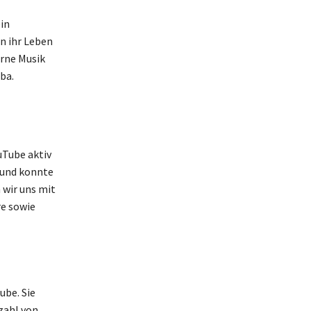
in
in ihr Leben
erne Musik
ba.
uTube aktiv
 und konnte
 wir uns mit
re sowie
ube. Sie
zahl von