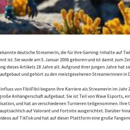
e bekannte deutsche Streamerin, die für ihre Gaming-Inhalte auf Tw
nt ist. Sie wurde am 5. Januar 2006 geboren und ist damit zum Ze
ng dieses Artikels 18 Jahre alt. Aufgrund ihrer jungen Jahre hat s
aufgebaut und gehört zu den meistgesehenen Streamerinnen in D
influss von FibiiFibii begann ihre Karriere als Streamerin im Jahr
große Anhängerschaft aufgebaut. Sie ist Teil von Wave Esports, ei
sation, und hat an verschiedenen Turnieren teilgenommen. Ihre
hauptsächlich auf Valorant und Fortnite ausgerichtet. Darüber hin
videos auf TikTok und hat auf dieser Plattform eine große Fange