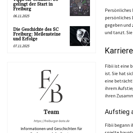
gelingt der Start in
Freiburg
Persönliches 
06.11.2025
persönliches 
gegeben und ze
Die Geschichte des SC
und tanzt. Si
Freiburg: Meilensteine
und Erfolge
07.11.2025
Karriere
Fibii ist ein
ist. Sie hat 
eine beträcht
ihrem Aufstie
ihren Zusamm
Aufstieg
Team
https://freiburger-bote.de
Fibii begann i
Informationen und Geschichten für
spielte haupt