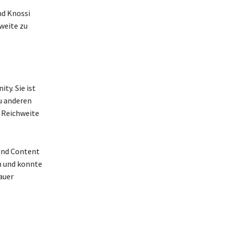
nd Knossi
weite zu
ty. Sie ist
u anderen
 Reichweite
 und Content
n und konnte
auer