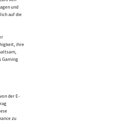
ragen und
ich auf die
er
igkeit, ihre
haltsam,
es Gaming
 von der E-
trag
iese
mance zu