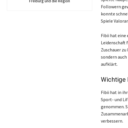
Freiburg und die Region
Followern gew
konnte schnel
Spiele Valoran
Fibii hat ein
Leidenschaft f
Zuschauer zu 
sondern auch 
aufklärt.
Wichtige 
Fibii hat in i
Sport- und Li
genommen. Sie
Zusammenarbei
verbessern.