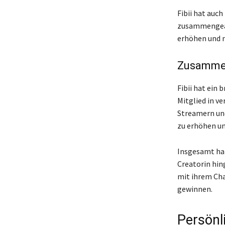
Fibii hat auc
zusammengear
erhöhen und 
Zusammen
Fibii hat ein
Mitglied in v
Streamern und
zu erhöhen un
Insgesamt hat
Creatorin hin
mit ihrem Cha
gewinnen.
Persönl