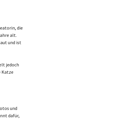
eatorin, die
ahre alt.
aut und ist
elt jedoch
e Katze
Fotos und
nnt dafür,