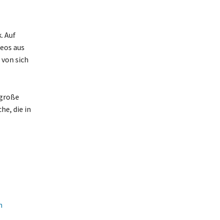
. Auf
deos aus
 von sich
 große
he, die in
n