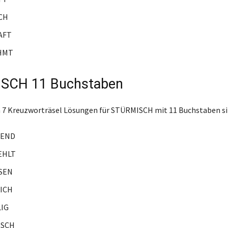
CH
AFT
HMT
SCH 11 Buchstaben
 7 Kreuzworträsel Lösungen für STÜRMISCH mit 11 Buchstaben si
SEND
EHLT
SEN
ICH
LIG
ISCH