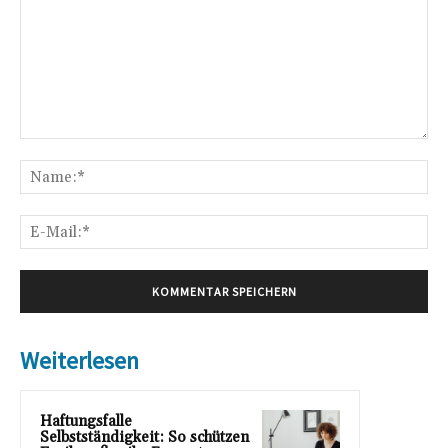
Kommentar:
Na
E-
Mai
Weiterlesen
Haftungsfalle
Selbstständigkeit: So schützen