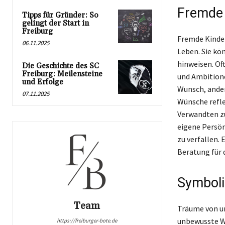
Fremde 
Tipps für Gründer: So
gelingt der Start in
Freiburg
Fremde Kinde
06.11.2025
Leben. Sie kö
hinweisen. Of
Die Geschichte des SC
Freiburg: Meilensteine
und Ambitione
und Erfolge
Wunsch, ander
07.11.2025
Wünsche refle
Verwandten z
eigene Persö
zu verfallen. 
Beratung für 
Symbol
Team
Träume von un
unbewusste Wü
https://freiburger-bote.de