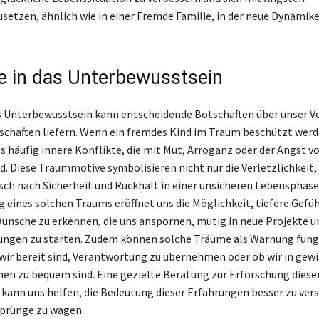
setzen, ähnlich wie in einer Fremde Familie, in der neue Dynamik
ke in das Unterbewusstsein
as Unterbewusstsein kann entscheidende Botschaften über unser V
schaften liefern. Wenn ein fremdes Kind im Traum beschützt wer
es häufig innere Konflikte, die mit Mut, Arroganz oder der Angst v
d. Diese Traummotive symbolisieren nicht nur die Verletzlichkeit,
ch nach Sicherheit und Rückhalt in einer unsicheren Lebensphase.
eines solchen Traums eröffnet uns die Möglichkeit, tiefere Gefü
nsche zu erkennen, die uns anspornen, mutig in neue Projekte u
ungen zu starten. Zudem können solche Träume als Warnung fungi
 wir bereit sind, Verantwortung zu übernehmen oder ob wir in gew
en zu bequem sind. Eine gezielte Beratung zur Erforschung diese
ann uns helfen, die Bedeutung dieser Erfahrungen besser zu ver
sprünge zu wagen.