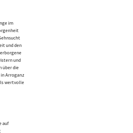
änge im
orgenheit
 Sehnsucht
eit und den
verborgene
istern und
 über die
 in Arroganz
als wertvolle
e auf
t