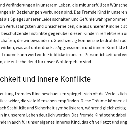
nd Veränderungen in unserem Leben, die mit unerfüllten Wünsche
ngen in Beziehungen verbunden sind. Das Fremde Kind in unsere
l als Spiegel unserer Leidenschaften und Gefühle wahrgenommen
von Verlustängsten und Unsicherheiten, die aus unserer Kindheit 
d beschützende Instinkte gegenüber diesen Kindern reflektieren 
schaften, die wir bewundern. Gleichzeitig können sie bedrohlich od
wirken, was auf unterdrückte Aggressionen und innere Konflikte h
r Träume kann wertvolle Einblicke in unsere Persönlichkeit und v
rn, die entscheidend für unser Wohlergehen sind.
ichkeit und innere Konflikte
eutung fremdes Kind beschuetzen spiegelt sich oft die Verletzlich
ikte wider, die viele Menschen empfinden. Diese Träume können di
ach Stabilität und Sicherheit symbolisieren, während gleichzeitig
n in unserem Leben deutlich werden. Das fremde Kind steht dabei 
ndern auch für unser eigenes inneres Kind, das oft verletzt und un