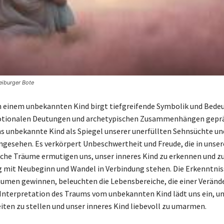
eiburger Bote
 einem unbekannten Kind birgt tiefgreifende Symbolik und Bedeu
otionalen Deutungen und archetypischen Zusammenhängen gepräg
as unbekannte Kind als Spiegel unserer unerfüllten Sehnsüchte un
ngesehen. Es verkörpert Unbeschwertheit und Freude, die in unse
olche Träume ermutigen uns, unser inneres Kind zu erkennen und z
ig mit Neubeginn und Wandel in Verbindung stehen. Die Erkenntniss
äumen gewinnen, beleuchten die Lebensbereiche, die einer Veränd
 Interpretation des Traums vom unbekannten Kind lädt uns ein, u
ten zu stellen und unser inneres Kind liebevoll zu umarmen.