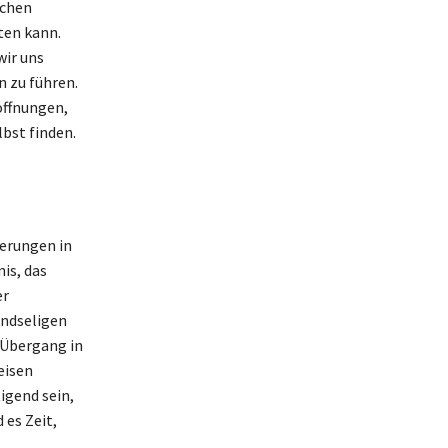
ichen
ten kann.
wir uns
n zu führen.
offnungen,
lbst finden.
erungen in
is, das
er
indseligen
 Übergang in
eisen
igend sein,
 es Zeit,