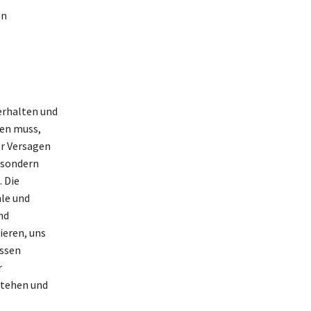
en
erhalten und
den muss,
or Versagen
 sondern
 Die
hle und
nd
eren, uns
issen
r
stehen und