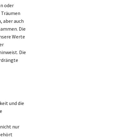
n oder
n Träumen
, aber auch
stammen. Die
unsere Werte
er
inweist. Die
erdrängte
keit und die
e
nicht nur
gehört