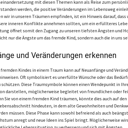
useinandersetzung mit diesen Themen kann als Reise zum persönl
tanden werden, die positive Veränderungen im Lebensweg einlei
en wir in unseren Träumen empfinden, ist ein Hinweis darauf, dass 
sere inneren Konflikte annehmen sollten, um ein erfüllteres Lebe
ung öffnet somit den Zugang zu unseren tiefsten Ängsten und H
cht nur die Ängste um das fremde Kind, sondern auch die in uns se
nge und Veränderungen erkennen
s fremden Kindes in einem Traum kann auf Neuanfänge und Veränd
inweisen. Oft symbolisiert es unerfüllte Wünsche oder das Bedürfn
u schützen. Diese Traumsymbole können einen Wendepunkt in Ihr
on darstellen, möglicherweise begleitet von freundlichen oder fe
n Sie von einem fremden Kind träumen, könnte dies auch auf den
Lebensabschnitt hindeuten, in dem alte Gewohnheiten und Denkw
den müssen. Diese Phase kann sowohl befreiend als auch beängst
chstum anregt und neue Ideen ins Spiel bringt. Möglicherweise wird
unglückliche Lebenssituation zu verbessern und sich mit Ängsten