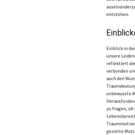
auseinanderzu
entstehen.
Einblic
Einblick in d
unsere Leiden
reflektiert di
verbunden sin
auch den Wuns
Traumdeutung 
unbewusste Wü
Herausforder
zu fragen, ob
Lebensbereich
Traummotive k
gezielte Mut