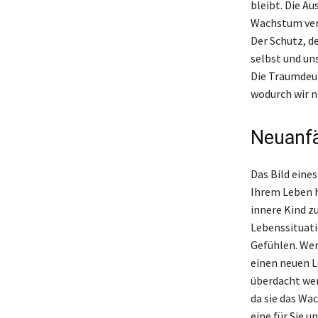
bleibt. Die A
Wachstum vers
Der Schutz, d
selbst und un
Die Traumdeut
wodurch wir ni
Neuanfä
Das Bild eine
Ihrem Leben h
innere Kind z
Lebenssituati
Gefühlen. Wen
einen neuen 
überdacht wer
da sie das Wa
eine für Sie 