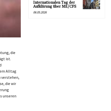
Internationalen Tag der
Aufklärung über ME/CFS
06.05.2026
tung, die
t ist.
d
rem Alltag
u verstehen,
e, die wir
erung
ns unseren