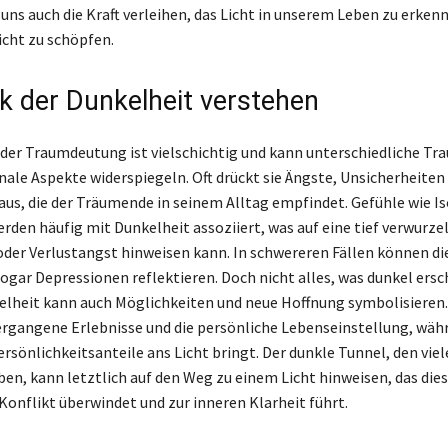
uns auch die Kraft verleihen, das Licht in unserem Leben zu erken
icht zu schöpfen.
k der Dunkelheit verstehen
 der Traumdeutung ist vielschichtig und kann unterschiedliche 
ale Aspekte widerspiegeln. Oft drückt sie Ängste, Unsicherheiten
aus, die der Träumende in seinem Alltag empfindet. Gefühle wie I
rden häufig mit Dunkelheit assoziiert, was auf eine tief verwurze
 oder Verlustangst hinweisen kann. In schwereren Fällen können di
ogar Depressionen reflektieren. Doch nicht alles, was dunkel ersch
elheit kann auch Möglichkeiten und neue Hoffnung symbolisieren. 
vergangene Erlebnisse und die persönliche Lebenseinstellung, währ
sönlichkeitsanteile ans Licht bringt. Der dunkle Tunnel, den viele
en, kann letztlich auf den Weg zu einem Licht hinweisen, das die
onflikt überwindet und zur inneren Klarheit führt.