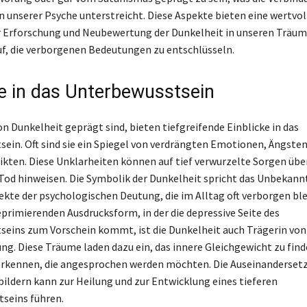
n unserer Psyche unterstreicht. Diese Aspekte bieten eine wertvol
r Erforschung und Neubewertung der Dunkelheit in unseren Träu
uf, die verborgenen Bedeutungen zu entschlüsseln.
ke in das Unterbewusstsein
n Dunkelheit geprägt sind, bieten tiefgreifende Einblicke in das
ein. Oft sind sie ein Spiegel von verdrängten Emotionen, Ängste
ikten. Diese Unklarheiten können auf tief verwurzelte Sorgen ü
 Tod hinweisen. Die Symbolik der Dunkelheit spricht das Unbekann
ekte der psychologischen Deutung, die im Alltag oft verborgen ble
eprimierenden Ausdrucksform, in der die depressive Seite des
eins zum Vorschein kommt, ist die Dunkelheit auch Trägerin vo
ng. Diese Träume laden dazu ein, das innere Gleichgewicht zu fin
erkennen, die angesprochen werden möchten. Die Auseinanderset
ildern kann zur Heilung und zur Entwicklung eines tieferen
seins führen.