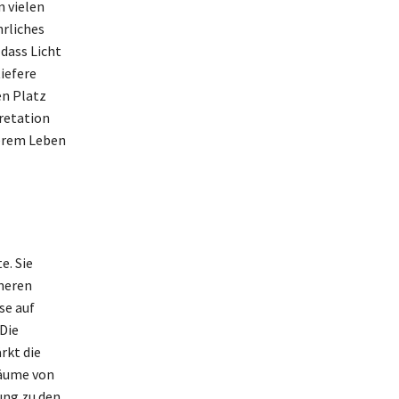
 vielen
hrliches
dass Licht
iefere
en Platz
retation
serem Leben
e. Sie
neren
se auf
Die
rkt die
räume von
ung zu den