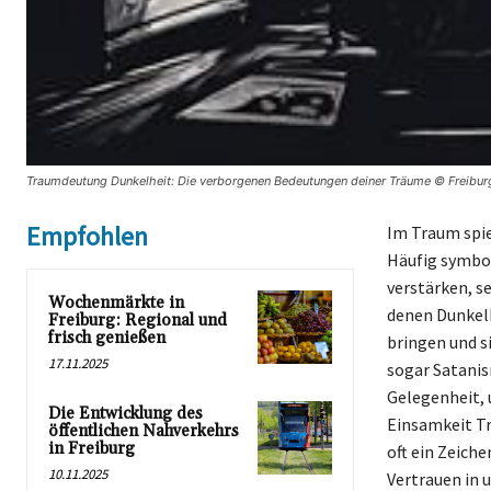
Traumdeutung Dunkelheit: Die verborgenen Bedeutungen deiner Träume © Freibur
Empfohlen
Im Traum spie
Häufig symbol
verstärken, se
Wochenmärkte in
denen Dunkelh
Freiburg: Regional und
frisch genießen
bringen und 
17.11.2025
sogar Satanis
Gelegenheit, 
Die Entwicklung des
Einsamkeit Tro
öffentlichen Nahverkehrs
in Freiburg
oft ein Zeich
10.11.2025
Vertrauen in u