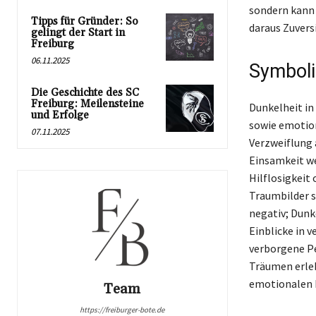
sondern kann 
Tipps für Gründer: So
daraus Zuvers
gelingt der Start in
Freiburg
06.11.2025
Symboli
Die Geschichte des SC
Freiburg: Meilensteine
Dunkelheit in
und Erfolge
sowie emotion
07.11.2025
Verzweiflung 
Einsamkeit we
Hilflosigkeit
Traumbilder s
negativ; Dunk
Einblicke in 
verborgene Per
Träumen erleb
emotionalen K
Team
https://freiburger-bote.de