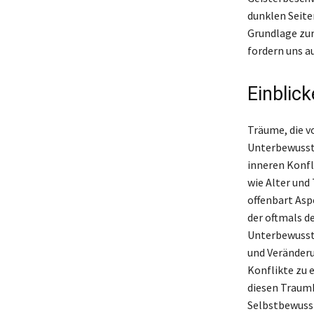
dunklen Seite
Grundlage zu
fordern uns a
Einblic
Träume, die vo
Unterbewussts
inneren Konfl
wie Alter und
offenbart Asp
der oftmals d
Unterbewussts
und Veränderu
Konflikte zu 
diesen Traumb
Selbstbewusst