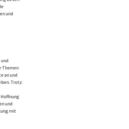
le
men und
n und
ber Themen
te an und
iben. Trotz
n Hoffnung
den und
zung mit