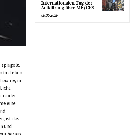
Internationalen Tag der
Aufklärung über ME/CFS
06.05.2026
 spiegelt.
en im Leben
 Träume, in
Licht
en oder
ume eine
und
n, ist das
en und
nur heraus,