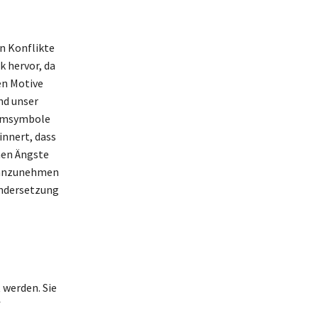
n Konflikte
k hervor, da
en Motive
nd unser
raumsymbole
innert, dass
nen Ängste
n anzunehmen
andersetzung
 werden. Sie
f