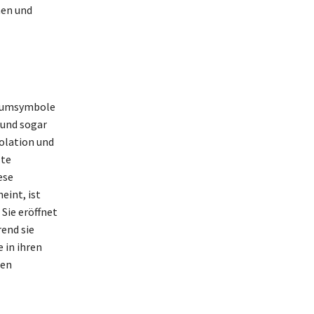
nen und
Traumsymbole
 und sogar
solation und
lte
ese
eint, ist
Sie eröffnet
end sie
 in ihren
sen