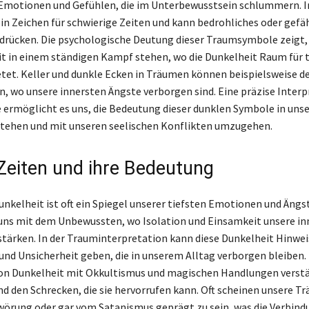
motionen und Gefühlen, die im Unterbewusstsein schlummern. In
 ein Zeichen für schwierige Zeiten und kann bedrohliches oder gefä
drücken. Die psychologische Deutung dieser Traumsymbole zeigt, 
t in einem ständigen Kampf stehen, wo die Dunkelheit Raum für t
etet. Keller und dunkle Ecken in Träumen können beispielsweise d
n, wo unsere innersten Ängste verborgen sind. Eine präzise Interp
 ermöglicht es uns, die Bedeutung dieser dunklen Symbole in un
stehen und mit unseren seelischen Konflikten umzugehen.
Zeiten und ihre Bedeutung
nkelheit ist oft ein Spiegel unserer tiefsten Emotionen und Ängst
uns mit dem Unbewussten, wo Isolation und Einsamkeit unsere in
ärken. In der Trauminterpretation kann diese Dunkelheit Hinwei
und Unsicherheit geben, die in unserem Alltag verborgen bleiben. 
on Dunkelheit mit Okkultismus und magischen Handlungen verstä
nd den Schrecken, die sie hervorrufen kann. Oft scheinen unsere T
örung oder gar vom Satanismus geprägt zu sein, was die Verbind