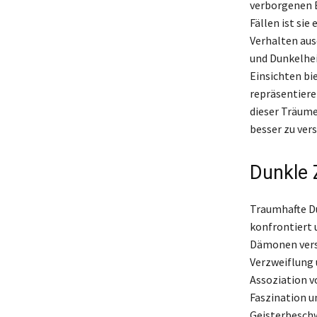
verborgenen E
Fällen ist sie
Verhalten aus
und Dunkelhei
Einsichten bi
repräsentiere
dieser Träume
besser zu ver
Dunkle 
Traumhafte Du
konfrontiert 
Dämonen verst
Verzweiflung 
Assoziation v
Faszination u
Geisterbeschw