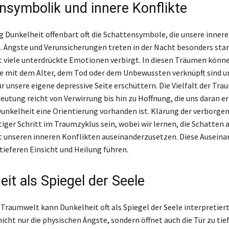
nsymbolik und innere Konflikte
Dunkelheit offenbart oft die Schattensymbole, die unsere innere
. Ängste und Verunsicherungen treten in der Nacht besonders star
t viele unterdrückte Emotionen verbirgt. In diesen Träumen könn
ie mit dem Alter, dem Tod oder dem Unbewussten verknüpft sind u
ür unsere eigene depressive Seite erschüttern. Die Vielfalt der T
eutung reicht von Verwirrung bis hin zu Hoffnung, die uns daran er
 Dunkelheit eine Orientierung vorhanden ist. Klärung der verborge
tiger Schritt im Traumzyklus sein, wobei wir lernen, die Schatte
t unseren inneren Konflikten auseinanderzusetzen. Diese Ausein
tieferen Einsicht und Heilung führen.
it als Spiegel der Seele
 Traumwelt kann Dunkelheit oft als Spiegel der Seele interpretiert
icht nur die physischen Ängste, sondern öffnet auch die Tür zu tie