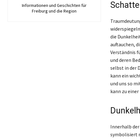
Schatte
Informationen und Geschichten für
Freiburg und die Region
Traumdeutung 
widerspiegeln
die Dunkelhei
auftauchen, d
Verständnis f
und deren Bed
selbst in der
kann ein wich
und uns so mi
kann zu einer 
Dunkelhe
Innerhalb der
symbolisiert n