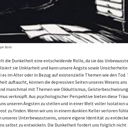
ger Bote
lt die Dunkelheit eine entscheidende Rolle, da sie das Unbewusste
isiert sie Unklarheit und kann unsere Ängste sowie Unsicherheit
i es im Alter oder in Bezug auf existenzielle Themen wie den Tod.
eit auftaucht, können die depressiven Seiten unseres Wesens ans 
sind manchmal mit Themen wie Okkultismus, Geisterbeschwörung
mus verknüpft. Aus psychologischer Perspektive bieten diese Trä
uns unseren Ängsten zu stellen und in einer Welt voller Isolation 
st zu finden. Wenn wir uns in einem dunklen Keller verloren fühle
en unseres Unterbewusstseins, unsere eigene Identität zu entdeck
ns selbst zu entwickeln. Die Dunkelheit fordert uns folglich nicht 