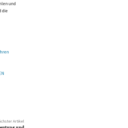
hlen und
 die
Ihren
EN
chster Artikel
deutung und