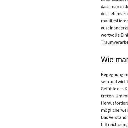
dass man in de
des Lebens zu
manifestieren
auseinanderzu
wertvolle Einb
Traumverarbei
Wie man
Begegnungen 
sein und wich
Gefühle des K
treten. Um mi
Herausforderu
möglicherweis
Das Verständn
hilfreich sein