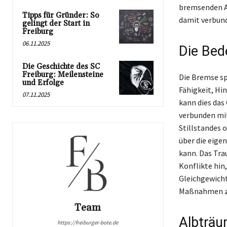
bremsenden Au
Tipps für Gründer: So
damit verbund
gelingt der Start in
Freiburg
06.11.2025
Die Bed
Die Geschichte des SC
Freiburg: Meilensteine
Die Bremse spi
und Erfolge
Fähigkeit, Hi
07.11.2025
kann dies das 
verbunden mit
Stillstandes 
über die eige
kann. Das Tr
Konflikte hin,
Gleichgewicht
Maßnahmen zu 
Team
Albträu
https://freiburger-bote.de