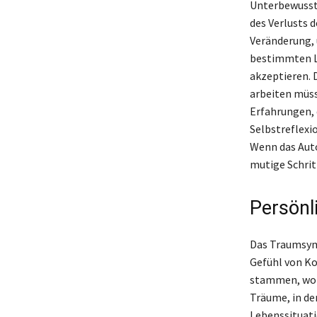
Unterbewussts
des Verlusts 
Veränderung, 
bestimmten L
akzeptieren. 
arbeiten müss
Erfahrungen, 
Selbstreflexi
Wenn das Auto
mutige Schrit
Persönl
Das Traumsymb
Gefühl von Ko
stammen, wo S
Träume, in den
Lebenssituati