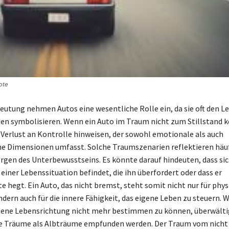
ote
eutung nehmen Autos eine wesentliche Rolle ein, da sie oft den 
en symbolisieren. Wenn ein Auto im Traum nicht zum Stillstand
n Verlust an Kontrolle hinweisen, der sowohl emotionale als auch
e Dimensionen umfasst. Solche Traumszenarien reflektieren häuf
rgen des Unterbewusstseins. Es könnte darauf hindeuten, dass sic
einer Lebenssituation befindet, die ihn überfordert oder dass er
e hegt. Ein Auto, das nicht bremst, steht somit nicht nur für phys
ndern auch für die innere Fähigkeit, das eigene Leben zu steuern. 
igene Lebensrichtung nicht mehr bestimmen zu können, überwälti
e Träume als Albträume empfunden werden. Der Traum vom nicht