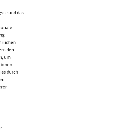
gste und das
ionale
ung
hrlichen
ern den
n, um
tionen
 es durch
ten
erer
r