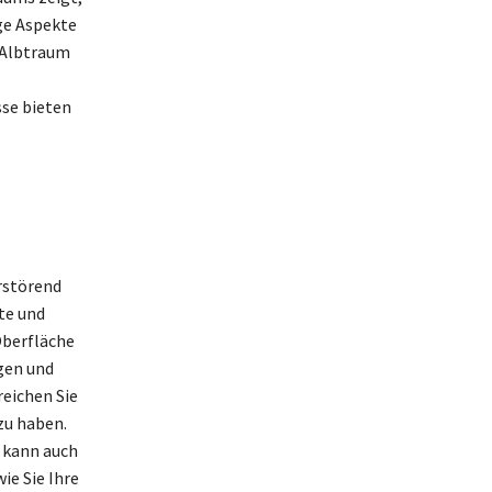
ige Aspekte
s Albtraum
sse bieten
rstörend
te und
Oberfläche
gen und
reichen Sie
zu haben.
s kann auch
ie Sie Ihre