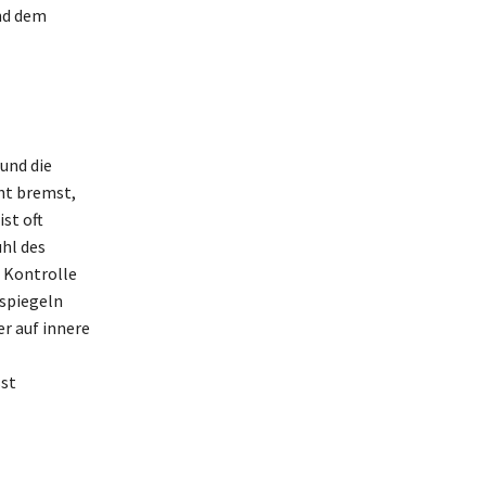
und dem
 und die
ht bremst,
st oft
hl des
e Kontrolle
rspiegeln
r auf innere
sst