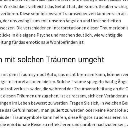
r Wirklichkeit vielleicht das Gefühl hat, die Kontrolle über wicht
 verlieren. Diese sehr intensiven Traumsequenzen können sich al
, der uns zwingt, uns mit unseren Ängsten und Unsicherheiten
setzen. Die verschiedenen Interpretationen dieser Traumerlebni
licke in die eigene Psyche und machen deutlich, wie wichtig die
tung für das emotionale Wohlbefinden ist.
 mit solchen Träumen umgeht
mit dem Traumsymbol Auto, das nicht bremsen kann, können ve
tige Interpretationen bieten. Solche Träume spiegeln häufig Ängs
ontrollverlusts wider, die während der Traumverarbeitung an die 
t diesen Träumen umzugehen, ist es ratsam, sich den Veränderun
ngen im Leben bewusst zu werden. Fragen Sie sich, in welchen Be
e das Gefühl haben, manipuliert zu werden oder keine Kontrolle 
is der Traumsymbole kann helfen, diese Ängste zu adressieren. E
, die emotionale Reise zu reflektieren und darüber nachzudenken, w