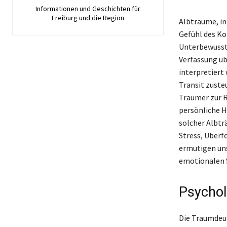
Informationen und Geschichten für
Freiburg und die Region
Albträume, in
Gefühl des Ko
Unterbewussts
Verfassung üb
interpretiert
Transit zuste
Träumer zur R
persönliche H
solcher Albtr
Stress, Überf
ermutigen uns
emotionalen S
Psychol
Die Traumdeut