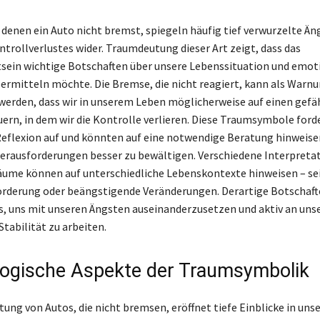
 denen ein Auto nicht bremst, spiegeln häufig tief verwurzelte Än
ntrollverlustes wider. Traumdeutung dieser Art zeigt, dass das
ein wichtige Botschaften über unsere Lebenssituation und emot
ermitteln möchte. Die Bremse, die nicht reagiert, kann als Warn
 werden, dass wir in unserem Leben möglicherweise auf einen gefä
uern, in dem wir die Kontrolle verlieren. Diese Traumsymbole ford
eflexion auf und könnten auf eine notwendige Beratung hinweise
erausforderungen besser zu bewältigen. Verschiedene Interpreta
äume können auf unterschiedliche Lebenskontexte hinweisen – sei
orderung oder beängstigende Veränderungen. Derartige Botschaf
, uns mit unseren Ängsten auseinanderzusetzen und aktiv an uns
tabilität zu arbeiten.
ogische Aspekte der Traumsymbolik
ung von Autos, die nicht bremsen, eröffnet tiefe Einblicke in unse