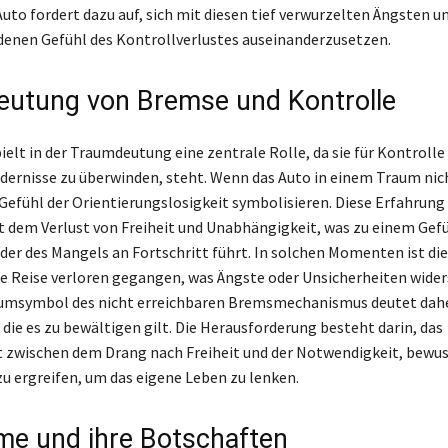
to fordert dazu auf, sich mit diesen tief verwurzelten Ängsten 
enen Gefühl des Kontrollverlustes auseinanderzusetzen.
eutung von Bremse und Kontrolle
elt in der Traumdeutung eine zentrale Rolle, da sie für Kontrolle
ndernisse zu überwinden, steht. Wenn das Auto in einem Traum nic
Gefühl der Orientierungslosigkeit symbolisieren. Diese Erfahrung i
 dem Verlust von Freiheit und Unabhängigkeit, was zu einem Gefü
oder des Mangels an Fortschritt führt. In solchen Momenten ist di
ne Reise verloren gegangen, was Ängste oder Unsicherheiten wide
aumsymbol des nicht erreichbaren Bremsmechanismus deutet dahe
 die es zu bewältigen gilt. Die Herausforderung besteht darin, das
 zwischen dem Drang nach Freiheit und der Notwendigkeit, bewu
ergreifen, um das eigene Leben zu lenken.
me und ihre Botschaften