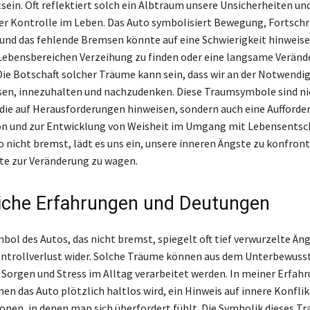
ein. Oft reflektiert solch ein Albtraum unsere Unsicherheiten un
der Kontrolle im Leben. Das Auto symbolisiert Bewegung, Fortschr
und das fehlende Bremsen könnte auf eine Schwierigkeit hinweise
ebensbereichen Verzeihung zu finden oder eine langsame Veränd
Die Botschaft solcher Träume kann sein, dass wir an der Notwendig
en, innezuhalten und nachzudenken. Diese Traumsymbole sind ni
die auf Herausforderungen hinweisen, sondern auch eine Aufforde
on und zur Entwicklung von Weisheit im Umgang mit Lebensentsc
 nicht bremst, lädt es uns ein, unsere inneren Ängste zu konfront
te zur Veränderung zu wagen.
iche Erfahrungen und Deutungen
ol des Autos, das nicht bremst, spiegelt oft tief verwurzelte Än
ntrollverlust wider. Solche Träume können aus dem Unterbewuss
orgen und Stress im Alltag verarbeitet werden. In meiner Erfahr
en das Auto plötzlich haltlos wird, ein Hinweis auf innere Konfli
onen, in denen man sich überfordert fühlt. Die Symbolik dieses Tr