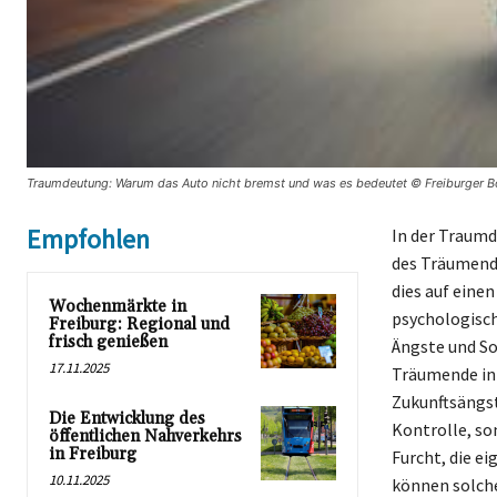
Traumdeutung: Warum das Auto nicht bremst und was es bedeutet © Freiburger B
Empfohlen
In der Traumd
des Träumend
dies auf eine
Wochenmärkte in
psychologisch
Freiburg: Regional und
frisch genießen
Ängste und So
17.11.2025
Träumende in 
Zukunftsängst
Die Entwicklung des
Kontrolle, so
öffentlichen Nahverkehrs
in Freiburg
Furcht, die e
10.11.2025
können solch