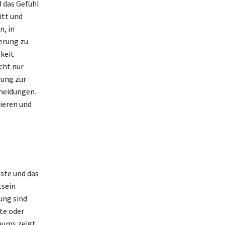
d das Gefühl
itt und
n, in
erung zu
keit
cht nur
rung zur
heidungen.
ieren und
gste und das
tsein
ung sind
kte oder
aums zeigt,