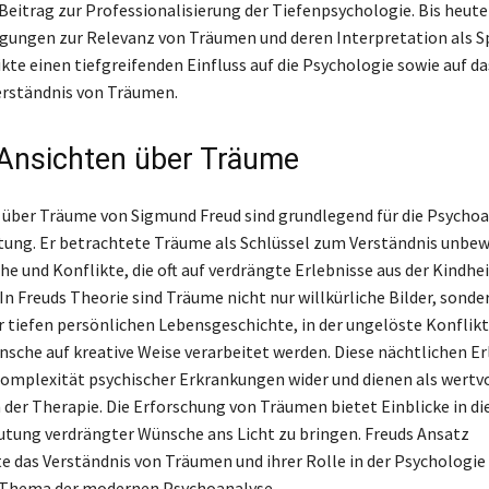
eitrag zur Professionalisierung der Tiefenpsychologie. Bis heut
gungen zur Relevanz von Träumen und deren Interpretation als S
kte einen tiefgreifenden Einfluss auf die Psychologie sowie auf da
erständnis von Träumen.
Ansichten über Träume
 über Träume von Sigmund Freud sind grundlegend für die Psycho
ung. Er betrachtete Träume als Schlüssel zum Verständnis unbe
e und Konflikte, die oft auf verdrängte Erlebnisse aus der Kindhei
In Freuds Theorie sind Träume nicht nur willkürliche Bilder, sonde
r tiefen persönlichen Lebensgeschichte, in der ungelöste Konflik
nsche auf kreative Weise verarbeitet werden. Diese nächtlichen Er
Komplexität psychischer Erkrankungen wider und dienen als wertv
 der Therapie. Die Erforschung von Träumen bietet Einblicke in di
deutung verdrängter Wünsche ans Licht zu bringen. Freuds Ansatz
te das Verständnis von Träumen und ihrer Rolle in der Psychologie
s Thema der modernen Psychoanalyse.