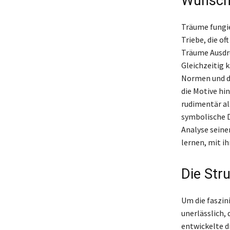
Wünsche
Träume fungie
Triebe, die o
Träume Ausdru
Gleichzeitig 
Normen und de
die Motive hi
rudimentär al
symbolische D
Analyse seine
lernen, mit 
Die Str
Um die faszin
unerlässlich,
entwickelte d