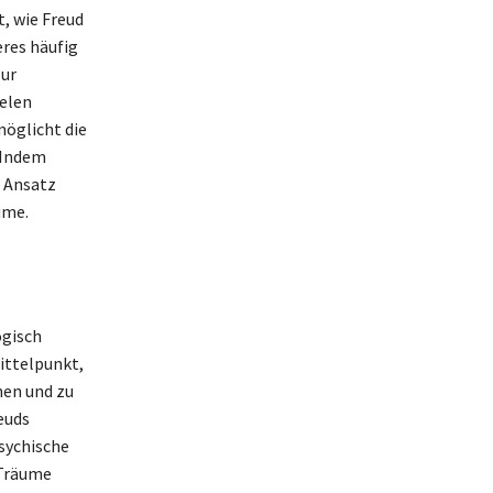
, wie Freud
res häufig
zur
ielen
öglicht die
. Indem
 Ansatz
ume.
ogisch
ittelpunkt,
nen und zu
euds
psychische
 Träume