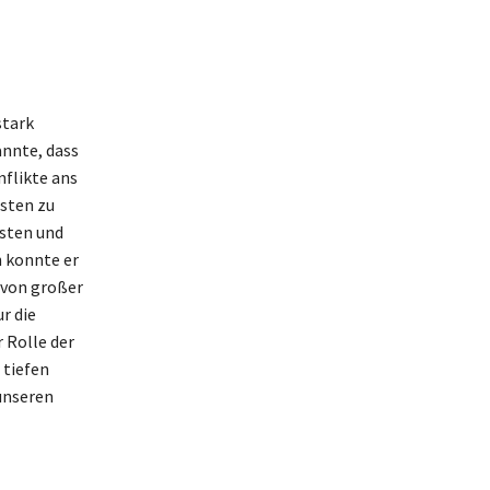
stark
annte, dass
flikte ans
ssten zu
gsten und
 konnte er
 von großer
r die
 Rolle der
 tiefen
unseren