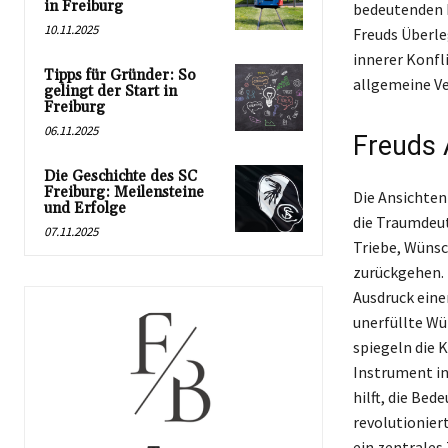
in Freiburg
bedeutenden B
10.11.2025
Freuds Überle
innerer Konfli
Tipps für Gründer: So
allgemeine V
gelingt der Start in
Freiburg
06.11.2025
Freuds 
Die Geschichte des SC
Freiburg: Meilensteine
Die Ansichten
und Erfolge
die Traumdeut
07.11.2025
Triebe, Wünsch
zurückgehen. 
Ausdruck eine
unerfüllte Wü
spiegeln die 
Instrument in
hilft, die Be
revolutionier
ein zentrale