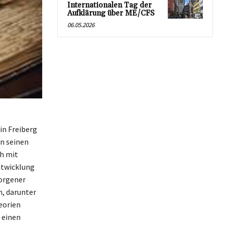
Internationalen Tag der
Aufklärung über ME/CFS
06.05.2026
in Freiberg
n seinen
ch mit
ntwicklung
borgener
n, darunter
eorien
e einen