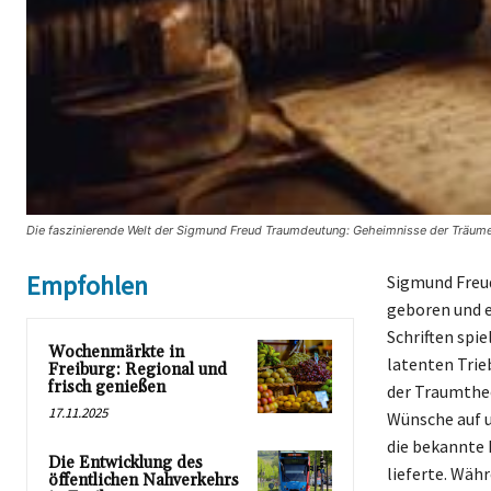
Die faszinierende Welt der Sigmund Freud Traumdeutung: Geheimnisse der Träume
Empfohlen
Sigmund Freud
geboren und e
Schriften spie
Wochenmärkte in
latenten Trie
Freiburg: Regional und
frisch genießen
der Traumtheo
17.11.2025
Wünsche auf u
die bekannte 
Die Entwicklung des
lieferte. Währ
öffentlichen Nahverkehrs