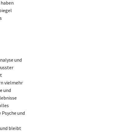
e haben
piegel
s
analyse und
wusster
t
rn vielmehr
te und
lebnisse
olles
e Psyche und
 und bleibt