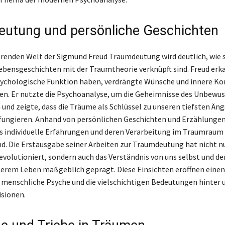
utung und persönliche Geschichten
ierenden Welt der Sigmund Freud Traumdeutung wird deutlich, wie 
ebensgeschichten mit der Traumtheorie verknüpft sind. Freud erk
ychologische Funktion haben, verdrängte Wünsche und innere Kon
gen. Er nutzte die Psychoanalyse, um die Geheimnisse des Unbewu
 und zeigte, dass die Träume als Schlüssel zu unseren tiefsten Än
ungieren. Anhand von persönlichen Geschichten und Erzählungen
s individuelle Erfahrungen und deren Verarbeitung im Traumraum
d. Die Erstausgabe seiner Arbeiten zur Traumdeutung hat nicht nu
evolutioniert, sondern auch das Verständnis von uns selbst und der
erem Leben maßgeblich geprägt. Diese Einsichten eröffnen einen
ie menschliche Psyche und die vielschichtigen Bedeutungen hinter 
isionen.