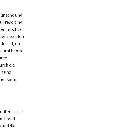
Wünsche und
t Freud sind
igen möchte.
 den sozialen
hlüssel, um
Traumtheorie
urch
urch die
en und
ren kann.
ifen, ist es
n. Freud
 und die