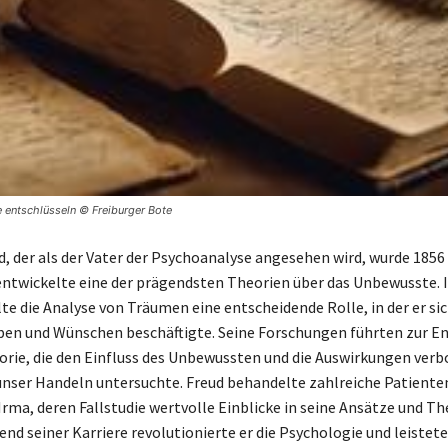
 entschlüsseln © Freiburger Bote
, der als der Vater der Psychoanalyse angesehen wird, wurde 1856 
ntwickelte eine der prägendsten Theorien über das Unbewusste. I
lte die Analyse von Träumen eine entscheidende Rolle, in der er si
ben und Wünschen beschäftigte. Seine Forschungen führten zur E
rie, die den Einfluss des Unbewussten und die Auswirkungen ver
nser Handeln untersuchte. Freud behandelte zahlreiche Patiente
Irma, deren Fallstudie wertvolle Einblicke in seine Ansätze und Th
end seiner Karriere revolutionierte er die Psychologie und leistet