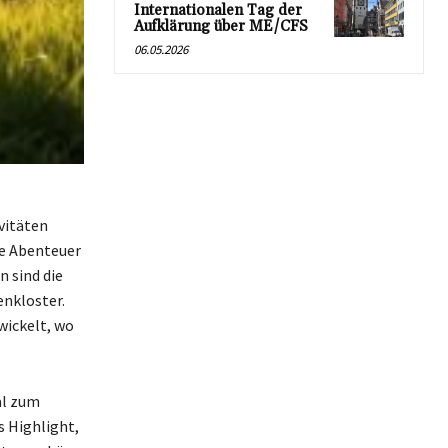
Internationalen Tag der
Aufklärung über ME/CFS
06.05.2026
vitäten
de Abenteuer
 sind die
nkloster.
wickelt, wo
eal zum
s Highlight,