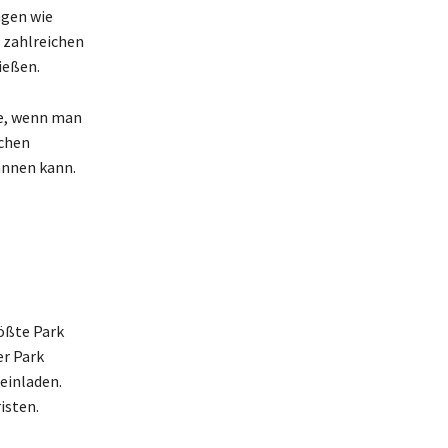
ngen wie
 zahlreichen
ießen.
te, wenn man
chen
annen kann.
rößte Park
er Park
einladen.
isten.