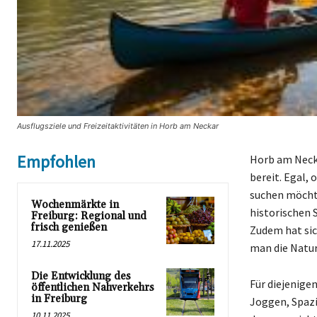
Ausflugsziele und Freizeitaktivitäten in Horb am Neckar
Empfohlen
Horb am Necka
bereit. Egal,
suchen möchte
Wochenmärkte in
historischen 
Freiburg: Regional und
frisch genießen
Zudem hat sic
17.11.2025
man die Natu
Die Entwicklung des
Für diejenigen
öffentlichen Nahverkehrs
in Freiburg
Joggen, Spazi
10.11.2025