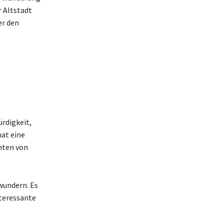
 Altstadt
er den
rdigkeit,
hat eine
hten von
wundern. Es
nteressante