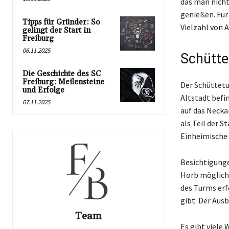
das man nicht
genießen. Für
Tipps für Gründer: So
Vielzahl von 
gelingt der Start in
Freiburg
06.11.2025
Schütt
Die Geschichte des SC
Freiburg: Meilensteine
Der Schüttetu
und Erfolge
Altstadt befi
07.11.2025
auf das Necka
als Teil der S
Einheimische
Besichtigunge
Horb möglich.
des Turms erf
gibt. Der Aus
Team
Es gibt viele