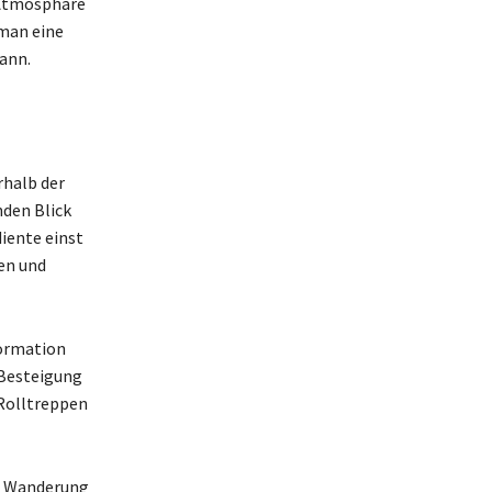
 Atmosphäre
 man eine
ann.
rhalb der
nden Blick
diente einst
ten und
formation
 Besteigung
 Rolltreppen
ne Wanderung