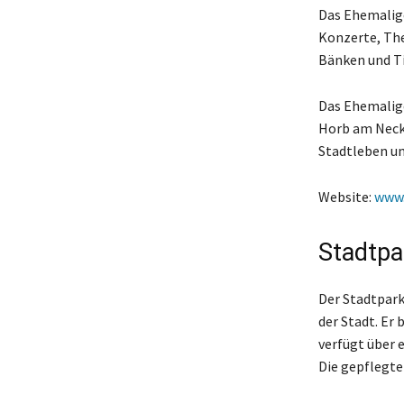
Das Ehemalige
Konzerte, The
Bänken und T
Das Ehemalige
Horb am Neck
Stadtleben un
Website:
www.
Stadtpa
Der Stadtpark
der Stadt. Er
verfügt über 
Die gepflegte