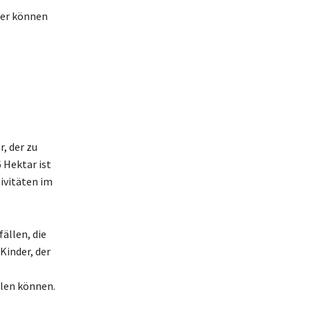
her können
, der zu
 Hektar ist
tivitäten im
ällen, die
Kinder, der
llen können.