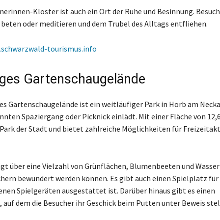
erinnen-Kloster ist auch ein Ort der Ruhe und Besinnung. Besuc
e beten oder meditieren und dem Trubel des Alltags entfliehen.
schwarzwald-tourismus.info
ges Gartenschaugelände
s Gartenschaugelände ist ein weitläufiger Park in Horb am Neckar
nten Spaziergang oder Picknick einlädt. Mit einer Fläche von 12,6
Park der Stadt und bietet zahlreiche Möglichkeiten für Freizeitak
ügt über eine Vielzahl von Grünflächen, Blumenbeeten und Wasserf
hern bewundert werden können. Es gibt auch einen Spielplatz für 
enen Spielgeräten ausgestattet ist. Darüber hinaus gibt es einen
, auf dem die Besucher ihr Geschick beim Putten unter Beweis ste