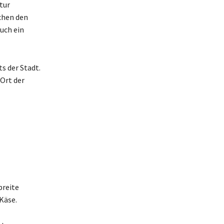
tur
chen den
auch ein
s der Stadt.
Ort der
breite
Käse.