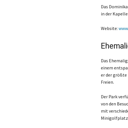
Das Dominikan
in der Kapell
Website:
www.
Ehemali
Das Ehemalige
einem entspan
er der größte 
Freien.
Der Park verf
von den Besuc
mit verschied
Minigolfplatz