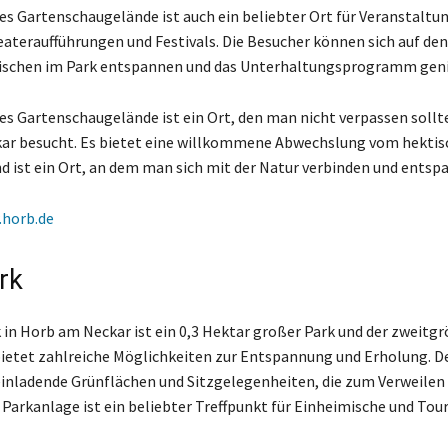
s Gartenschaugelände ist auch ein beliebter Ort für Veranstaltu
ateraufführungen und Festivals. Die Besucher können sich auf den
ischen im Park entspannen und das Unterhaltungsprogramm gen
s Gartenschaugelände ist ein Ort, den man nicht verpassen soll
ar besucht. Es bietet eine willkommene Abwechslung vom hektis
d ist ein Ort, an dem man sich mit der Natur verbinden und entsp
horb.de
rk
 in Horb am Neckar ist ein 0,3 Hektar großer Park und der zweitg
 bietet zahlreiche Möglichkeiten zur Entspannung und Erholung. D
einladende Grünflächen und Sitzgelegenheiten, die zum Verweilen 
 Parkanlage ist ein beliebter Treffpunkt für Einheimische und Tour