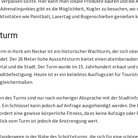
 verpassen sollte. Hier kann man lokale Produkte kaufen und die
 Adrenalinjunkies gibt es die Möglichkeit, Kugler zu besuchen, wo
Aktivitäten wie Paintball, Lasertag und Bogenschießen genießen k
eturm
rm in Horb am Neckar ist ein historischer Wachturm, der sich obe
ndet. Der 26 Meter hohe Aussichtsturm bietet einen atemberaube
rtal und die Stadt. Der Turm wurde im 15. Jahrhundert erbaut und 
tadtbefestigung. Heute ist er ein beliebtes Ausflugsziel für Touris
 gleichermaßen.
n des Turms sind nur nach vorheriger Absprache mit der Stadtin
 Ein Schlüssel kann jedoch auf Anfrage ausgehändigt werden. Die
ordert eine gewisse körperliche Fitness, da es keine Aufzüge oder
blick vom Turm ist jedoch die Anstrengung wert.
 Wanderwege in der Nähe des Schütteturms, die sich für eine schö