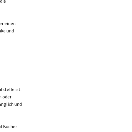
die
er einen
nke und
fstelle ist.
n oder
änglich und
nd Bücher