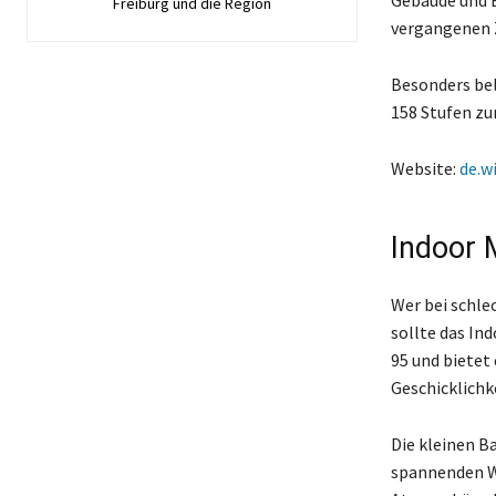
Gebäude und E
Freiburg und die Region
vergangenen 
Besonders bel
158 Stufen z
Website:
de.w
Indoor 
Wer bei schle
sollte das In
95 und bietet
Geschicklichke
Die kleinen B
spannenden We