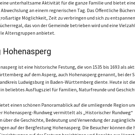
 eine unterhaltsame Aktivität für die ganze Familie und bietet ein
Abwechslung an einem regnerischen Tag. Das Öffentliche Bücher
großartige Möglichkeit, Zeit zu verbringen und sich zu entspannen.
Bücherregal, das von der Gemeinde betrieben wird und eine Vielzah
lle Altersgruppen anbietet.
g Hohenasperg
asperg ist eine historische Festung, die von 1535 bis 1693 als ak
rttemberg auf dem Asperg, auch Hohenasperg genannt, bei der S
andkreis Ludwigsburg in Baden-Württemberg diente. Heute ist die
n beliebtes Ausflugsziel für Familien, Naturfreunde und Geschich
ietet einen schönen Panoramablick auf die umliegende Region und
er Hohenasperg-Rundweg vermittelt als „Historischer Rundweg“
n über die Geschichte, Bedeutung und Verwendung der zugänglic
ngen auf der Bergfestung Hohenasperg. Die Besucher können die 