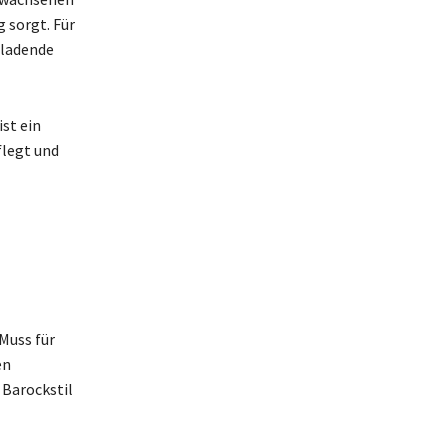
g sorgt. Für
nladende
ist ein
flegt und
Muss für
en
 Barockstil