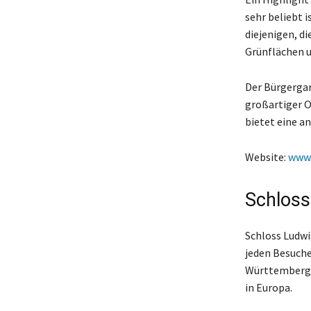
sehr beliebt i
diejenigen, di
Grünflächen u
Der Bürgergart
großartiger Or
bietet eine a
Website:
www.
Schloss
Schloss Ludwi
jeden Besuche
Württembergis
in Europa.