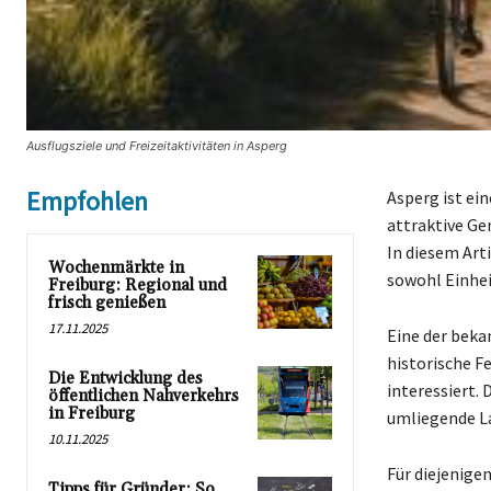
Ausflugsziele und Freizeitaktivitäten in Asperg
Empfohlen
Asperg ist ei
attraktive Ge
In diesem Arti
Wochenmärkte in
sowohl Einhei
Freiburg: Regional und
frisch genießen
17.11.2025
Eine der beka
historische Fe
Die Entwicklung des
interessiert.
öffentlichen Nahverkehrs
in Freiburg
umliegende La
10.11.2025
Für diejenigen
Tipps für Gründer: So