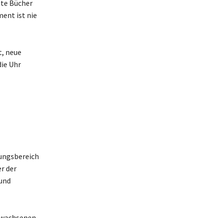
lte Bücher
ent ist nie
t, neue
die Uhr
lungsbereich
er der
 und
Erwachsenen