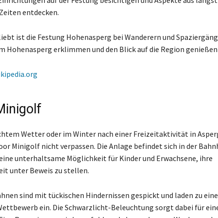
inrichtungen auf der Festung besichtigen und Aspekte aus längst
Zeiten entdecken.
iebt ist die Festung Hohenasperg bei Wanderern und Spaziergänge
um Hohenasperg erklimmen und den Blick auf die Region genieße
ikipedia.org
Minigolf
chtem Wetter oder im Winter nach einer Freizeitaktivität in Asper
door Minigolf nicht verpassen. Die Anlage befindet sich in der Bah
 eine unterhaltsame Möglichkeit für Kinder und Erwachsene, ihre
it unter Beweis zu stellen.
ahnen sind mit tückischen Hindernissen gespickt und laden zu ein
ttbewerb ein. Die Schwarzlicht-Beleuchtung sorgt dabei für ein