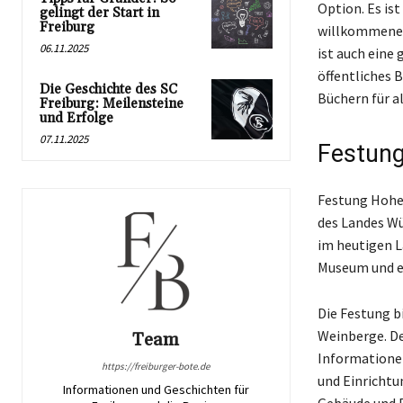
Option. Es ist
gelingt der Start in
Freiburg
willkommene 
06.11.2025
ist auch eine 
öffentliches 
Die Geschichte des SC
Büchern für a
Freiburg: Meilensteine
und Erfolge
07.11.2025
Festun
Festung Hohen
des Landes Wü
im heutigen L
Museum und ei
Die Festung b
Weinberge. D
Team
Informatione
https://freiburger-bote.de
und Einrichtu
Informationen und Geschichten für