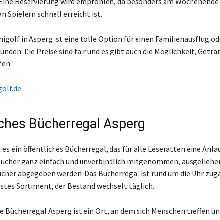
Eine Reservierung wird empfohlen, da besonders am Wochenende 
 Spielern schnell erreicht ist.
igolf in Asperg ist eine tolle Option für einen Familienausflug od
nden. Die Preise sind fair und es gibt auch die Möglichkeit, Geträ
fen.
golf.de
iches Bücherregal Asperg
 es ein öffentliches Bücherregal, das für alle Leseratten eine Anlau
Bücher ganz einfach und unverbindlich mitgenommen, ausgeliehe
ücher abgegeben werden. Das Bücherregal ist rund um die Uhr zug
festes Sortiment, der Bestand wechselt täglich.
he Bücherregal Asperg ist ein Ort, an dem sich Menschen treffen u