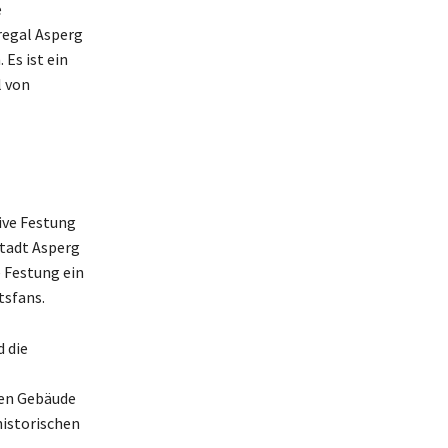
e
regal Asperg
 Es ist ein
l von
tive Festung
tadt Asperg
 Festung ein
tsfans.
 die
hen Gebäude
historischen