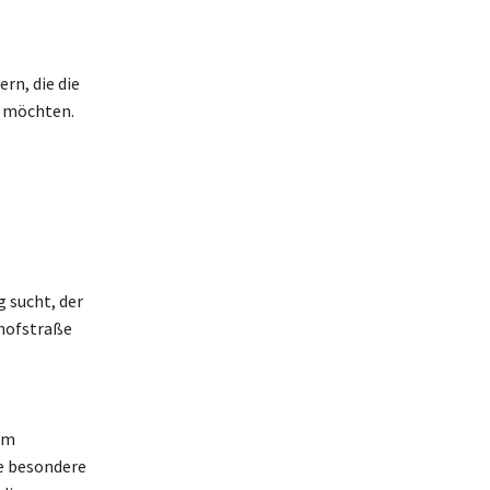
rn, die die
n möchten.
g sucht, der
nhofstraße
em
e besondere