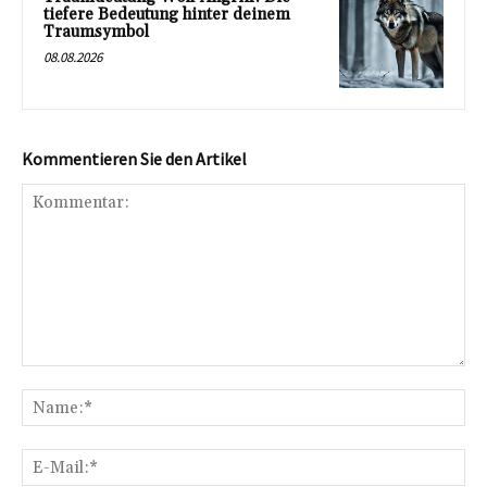
tiefere Bedeutung hinter deinem
Traumsymbol
08.08.2026
Kommentieren Sie den Artikel
Kommentar:
Na
E-
Mai