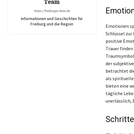
Team
Emotion
https://freiburger-bote.de
Informationen und Geschichten für
Freiburg und die Region
Emotionen spi
Schlüssel zur
positive Emot
Trauer finden
Traumsymbole
der subjektiv
betrachtet di
als spirituel
bieten eine w
tägliche Lebe
unerlässlich,
Schritt