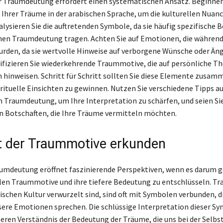
er Traumdeutung erfordert einen systematischen Ansatz. Beginnen
Ihrer Träume in der arabischen Sprache, um die kulturellen Nuanc
alysieren Sie die auftretenden Symbole, da sie häufig spezifische
chen Traumdeutung tragen. Achten Sie auf Emotionen, die währen
den, da sie wertvolle Hinweise auf verborgene Wünsche oder Än
ifizieren Sie wiederkehrende Traummotive, die auf persönliche 
hinweisen. Schritt für Schritt sollten Sie diese Elemente zusam
irituelle Einsichten zu gewinnen. Nutzen Sie verschiedene Tipps au
n Traumdeutung, um Ihre Interpretation zu schärfen, und seien Sie
 Botschaften, die Ihre Träume vermitteln möchten.
t der Traummotive erkunden
umdeutung eröffnet faszinierende Perspektiven, wenn es darum ge
en Traummotive und ihre tiefere Bedeutung zu entschlüsseln. T
bischen Kultur verwurzelt sind, sind oft mit Symbolen verbunden, di
sere Emotionen sprechen. Die schlüssige Interpretation dieser Sy
eren Verständnis der Bedeutung der Träume, die uns bei der Selbs