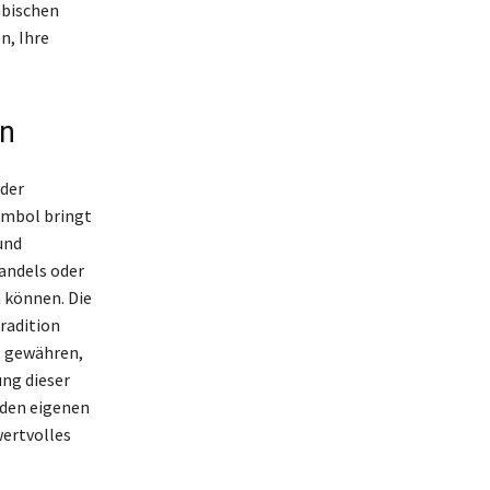
abischen
n, Ihre
en
 der
ymbol bringt
und
Wandels oder
 können. Die
Tradition
t gewähren,
ung dieser
 den eigenen
wertvolles