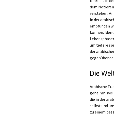
Klarheit in d
dem Notieren 
verstehen. An
in der arabis
empfunden wur
können. Ident
Lebensphasen 
um tiefere sp
der arabische
gegenüber den
Die Wel
Arabische Tra
geheimnisvoll
die in der ara
selbst und un
zu einem bess