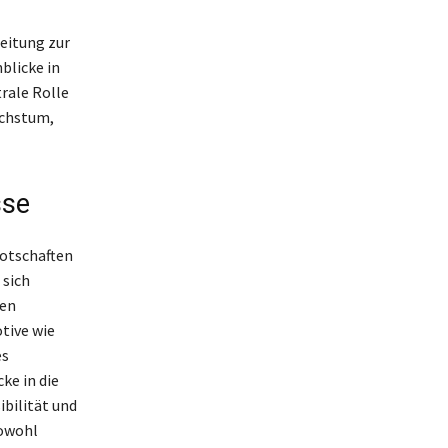
eitung zur
blicke in
rale Rolle
achstum,
sse
Botschaften
 sich
ren
tive wie
es
ke in die
ibilität und
sowohl