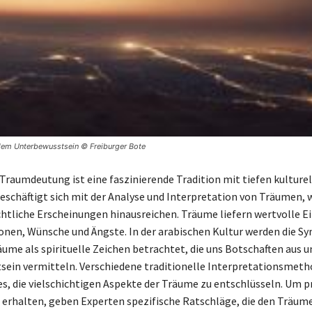
dem Unterbewusstsein © Freiburger Bote
 Traumdeutung ist eine faszinierende Tradition mit tiefen kulture
beschäftigt sich mit der Analyse und Interpretation von Träumen, 
chtliche Erscheinungen hinausreichen. Träume liefern wertvolle Ei
nen, Wünsche und Ängste. In der arabischen Kultur werden die S
äume als spirituelle Zeichen betrachtet, die uns Botschaften aus 
ein vermitteln. Verschiedene traditionelle Interpretationsmet
s, die vielschichtigen Aspekte der Träume zu entschlüsseln. Um p
erhalten, geben Experten spezifische Ratschläge, die den Träu