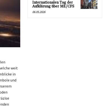
Internationalen Tag der
Aufklärung über ME/CFS
06.05.2026
llen
welche weit
nblicke in
ymbole und
unserem
hoden
räzise
menden