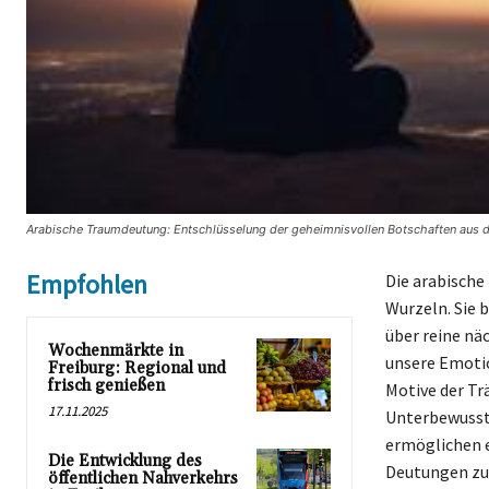
Arabische Traumdeutung: Entschlüsselung der geheimnisvollen Botschaften aus 
Empfohlen
Die arabische
Wurzeln. Sie 
über reine nä
Wochenmärkte in
unsere Emotio
Freiburg: Regional und
frisch genießen
Motive der Tr
17.11.2025
Unterbewussts
ermöglichen e
Die Entwicklung des
Deutungen zu 
öffentlichen Nahverkehrs