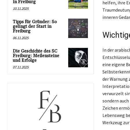
in Freiburg
helfen, ihre E
10.11.2025
Traumdeutung 
inneren Gedan
Tipps für Gründer: So
gelingt der Start in
Freiburg
Wichtig
06.11.2025
In der arabis
Die Geschichte des SC
Freiburg: Meilensteine
Entschlüsselu
und Erfolge
eine eigene B
07.11.2025
Selbsterkennt
der Warnung z
Interpretation
verwurzelt si
sondern auch 
Zeichen ermög
Lebensweg bew
Werkzeug zur 