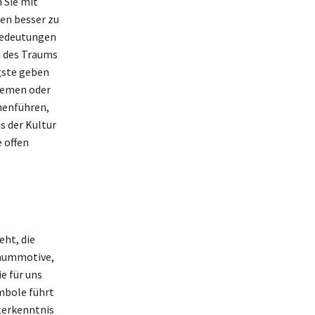
 Sie mit
en besser zu
 Bedeutungen
d des Traums
gste geben
Themen oder
menführen,
s der Kultur
 offen
ht, die
raummotive,
e für uns
mbole führt
terkenntnis