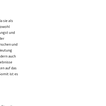
 sie als
Sowohl
Angst und
der
ünschen und
deutung
ndern auch
lebnisse
gen auf das
Somit ist es