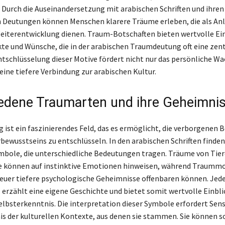
 Durch die Auseinandersetzung mit arabischen Schriften und ihren
n Deutungen können Menschen klarere Träume erleben, die als Anl
Weiterentwicklung dienen. Traum-Botschaften bieten wertvolle Ein
kte und Wünsche, die in der arabischen Traumdeutung oft eine zent
Entschlüsselung dieser Motive fördert nicht nur das persönliche W
eine tiefere Verbindung zur arabischen Kultur.
edene Traumarten und ihre Geheimni
ist ein faszinierendes Feld, das es ermöglicht, die verborgenen 
bewusstseins zu entschlüsseln. In den arabischen Schriften finden
mbole, die unterschiedliche Bedeutungen tragen. Träume von Tie
e können auf instinktive Emotionen hinweisen, während Traummo
euer tiefere psychologische Geheimnisse offenbaren können. Jed
rzählt eine eigene Geschichte und bietet somit wertvolle Einblic
elbsterkenntnis. Die interpretation dieser Symbole erfordert Sens
is der kulturellen Kontexte, aus denen sie stammen. Sie können 