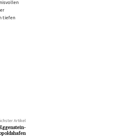
nisvollen
er
 tiefen
chster Artikel
Eggenstein-
opoldshafen