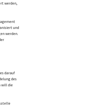
ert werden,
anagement
anisiert und
gen werden.
der
es darauf
delung des
will die
sstelle