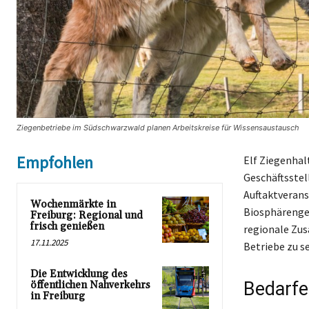
Ziegenbetriebe im Südschwarzwald planen Arbeitskreise für Wissensaustausch
Empfohlen
Elf Ziegenhal
Geschäftsstel
Auftaktverans
Wochenmärkte in
Biosphärengeb
Freiburg: Regional und
frisch genießen
regionale Zu
17.11.2025
Betriebe zu s
Die Entwicklung des
Bedarfe
öffentlichen Nahverkehrs
in Freiburg