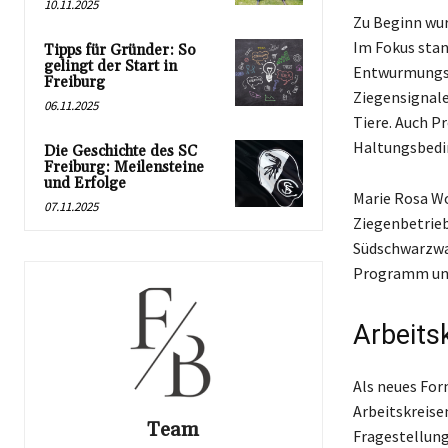
10.11.2025
Zu Beginn wur
Im Fokus sta
Tipps für Gründer: So
gelingt der Start in
Entwurmungsm
Freiburg
Ziegensignale
06.11.2025
Tiere. Auch P
Haltungsbedi
Die Geschichte des SC
Freiburg: Meilensteine
und Erfolge
Marie Rosa Wo
07.11.2025
Ziegenbetrieb
Südschwarzwal
Programm unt
Arbeits
Als neues For
Arbeitskreisen
Team
Fragestellung