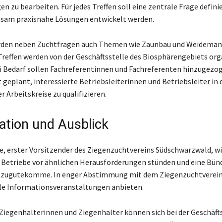
n zu bearbeiten. Für jedes Treffen soll eine zentrale Frage defini
nsam praxisnahe Lösungen entwickelt werden.
urden neben Zuchtfragen auch Themen wie Zaunbau und Weidem
Treffen werden von der Geschäftsstelle des Biosphärengebiets org
i Bedarf sollen Fachreferentinnen und Fachreferenten hinzugezo
t geplant, interessierte Betriebsleiterinnen und Betriebsleiter in 
 Arbeitskreise zu qualifizieren.
ation und Ausblick
e, erster Vorsitzender des Ziegenzuchtvereins Südschwarzwald, wi
le Betriebe vor ähnlichen Herausforderungen stünden und eine Bün
n zugutekomme. In enger Abstimmung mit dem Ziegenzuchtverein 
le Informationsveranstaltungen anbieten.
 Ziegenhalterinnen und Ziegenhalter können sich bei der Geschäft