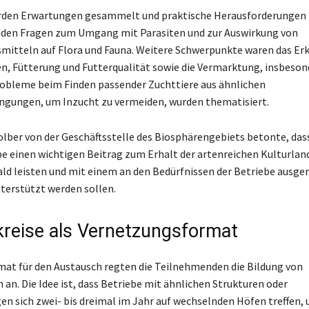
den Erwartungen gesammelt und praktische Herausforderungen pr
nden Fragen zum Umgang mit Parasiten und zur Auswirkung von
itteln auf Flora und Fauna. Weitere Schwerpunkte waren das Er
n, Fütterung und Futterqualität sowie die Vermarktung, insbeson
robleme beim Finden passender Zuchttiere aus ähnlichen
ngungen, um Inzucht zu vermeiden, wurden thematisiert.
lber von der Geschäftsstelle des Biosphärengebiets betonte, dass
e einen wichtigen Beitrag zum Erhalt der artenreichen Kulturlan
d leisten und mit einem an den Bedürfnissen der Betriebe ausge
erstützt werden sollen.
kreise als Vernetzungsformat
mat für den Austausch regten die Teilnehmenden die Bildung von
 an. Die Idee ist, dass Betriebe mit ähnlichen Strukturen oder
en sich zwei- bis dreimal im Jahr auf wechselnden Höfen treffen,