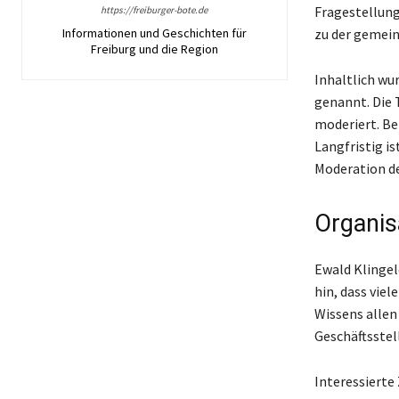
Fragestellunge
https://freiburger-bote.de
Informationen und Geschichten für
zu der gemei
Freiburg und die Region
Inhaltlich w
genannt. Die 
moderiert. Be
Langfristig is
Moderation der
Organis
Ewald Klingel
hin, dass vie
Wissens alle
Geschäftsstel
Interessierte