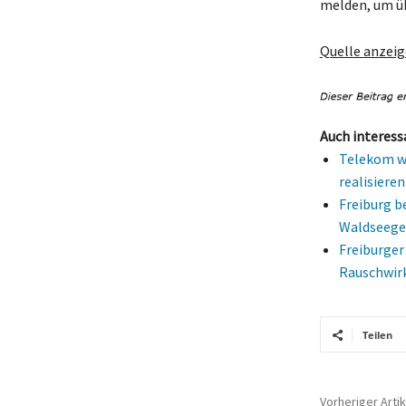
melden, um üb
Quelle anzei
Auch interess
Telekom wi
realisieren
Freiburg b
Waldseege
Freiburger
Rauschwir
Teilen
Vorheriger Artik