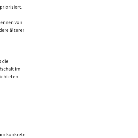
iorisiert.
kennen von
dere älterer
 die
dschaft im
richteten
 um konkrete