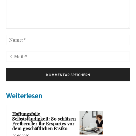
Kommentar:
Na
E-
Mai
Weiterlesen
Haftungsfalle
Selbstständigkeit: So schützen
Freiberufler ihr Erspartes vor
dem geschäftlichen Risiko
29.06.2026