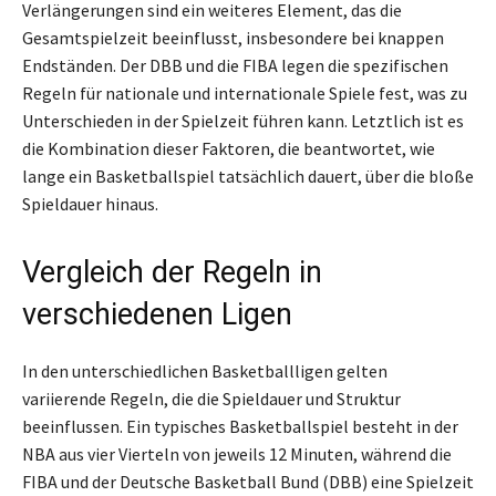
Verlängerungen sind ein weiteres Element, das die
Gesamtspielzeit beeinflusst, insbesondere bei knappen
Endständen. Der DBB und die FIBA legen die spezifischen
Regeln für nationale und internationale Spiele fest, was zu
Unterschieden in der Spielzeit führen kann. Letztlich ist es
die Kombination dieser Faktoren, die beantwortet, wie
lange ein Basketballspiel tatsächlich dauert, über die bloße
Spieldauer hinaus.
Vergleich der Regeln in
verschiedenen Ligen
In den unterschiedlichen Basketballligen gelten
variierende Regeln, die die Spieldauer und Struktur
beeinflussen. Ein typisches Basketballspiel besteht in der
NBA aus vier Vierteln von jeweils 12 Minuten, während die
FIBA und der Deutsche Basketball Bund (DBB) eine Spielzeit