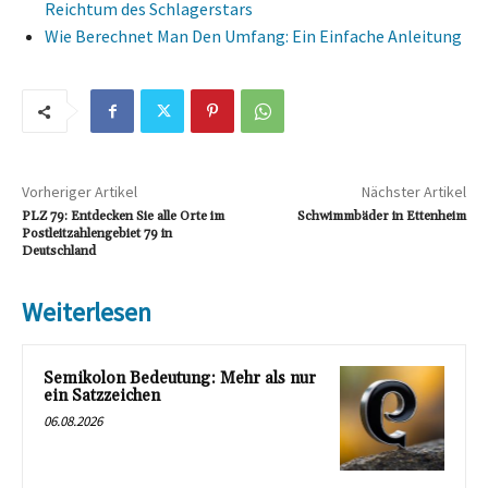
Reichtum des Schlagerstars
Wie Berechnet Man Den Umfang: Ein Einfache Anleitung
Vorheriger Artikel
Nächster Artikel
PLZ 79: Entdecken Sie alle Orte im
Schwimmbäder in Ettenheim
Postleitzahlengebiet 79 in
Deutschland
Weiterlesen
Semikolon Bedeutung: Mehr als nur
ein Satzzeichen
06.08.2026