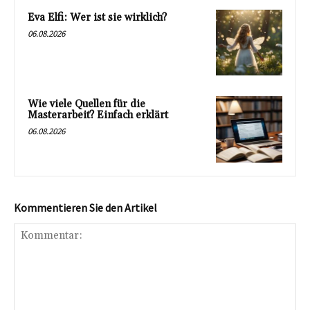
Eva Elfi: Wer ist sie wirklich?
06.08.2026
Wie viele Quellen für die
Masterarbeit? Einfach erklärt
06.08.2026
Kommentieren Sie den Artikel