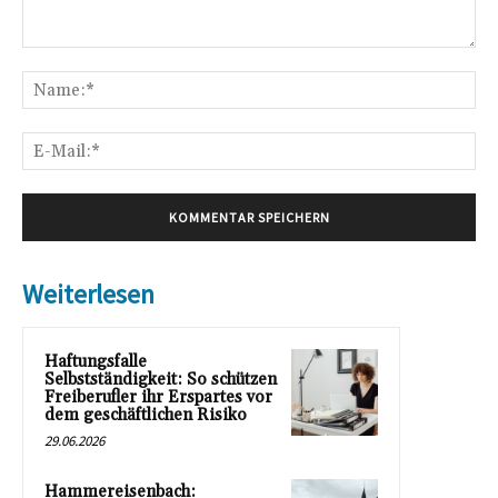
Kommentar:
Na
E-
Mai
Weiterlesen
Haftungsfalle
Selbstständigkeit: So schützen
Freiberufler ihr Erspartes vor
dem geschäftlichen Risiko
29.06.2026
Hammereisenbach: