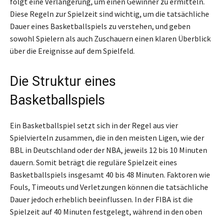
folgt eine Verlängerung, um einen Gewinner zu ermitteln.
Diese Regeln zur Spielzeit sind wichtig, um die tatsächliche
Dauer eines Basketballspiels zu verstehen, und geben
sowohl Spielern als auch Zuschauern einen klaren Überblick
über die Ereignisse auf dem Spielfeld.
Die Struktur eines
Basketballspiels
Ein Basketballspiel setzt sich in der Regel aus vier
Spielvierteln zusammen, die in den meisten Ligen, wie der
BBL in Deutschland oder der NBA, jeweils 12 bis 10 Minuten
dauern. Somit beträgt die reguläre Spielzeit eines
Basketballspiels insgesamt 40 bis 48 Minuten. Faktoren wie
Fouls, Timeouts und Verletzungen können die tatsächliche
Dauer jedoch erheblich beeinflussen. In der FIBA ist die
Spielzeit auf 40 Minuten festgelegt, während in den oben