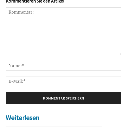
Kommentieren Sie den Artikel
Kommentar:
Na
E-
Mai
Weiterlesen