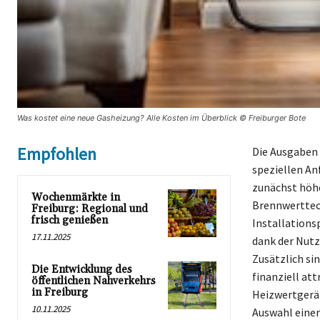
Was kostet eine neue Gasheizung? Alle Kosten im Überblick © Freiburger Bote
Empfohlen
Die Ausgaben 
speziellen An
zunächst höhe
Wochenmärkte in
Brennwerttech
Freiburg: Regional und
frisch genießen
Installations
17.11.2025
dank der Nut
Zusätzlich si
Die Entwicklung des
finanziell att
öffentlichen Nahverkehrs
in Freiburg
Heizwertgerät
10.11.2025
Auswahl einer