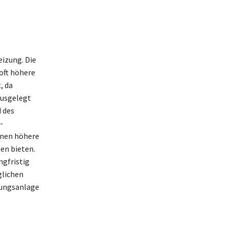
izung. Die
oft höhere
, da
ausgelegt
d des
-
nnen höhere
en bieten.
ngfristig
glichen
zungsanlage