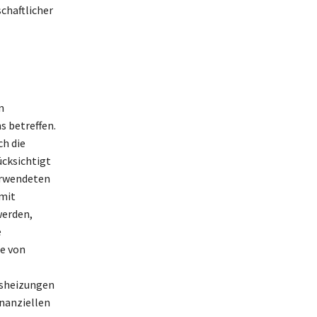
chaftlicher
n
s betreffen.
ch die
ücksichtigt
verwendeten
 mit
werden,
e
te von
asheizungen
inanziellen