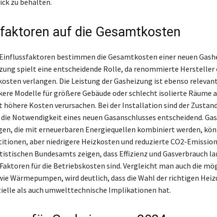
ick zu behalten.
sfaktoren auf die Gesamtkosten
Einflussfaktoren bestimmen die Gesamtkosten einer neuen Gashe
zung spielt eine entscheidende Rolle, da renommierte Hersteller 
osten verlangen. Die Leistung der Gasheizung ist ebenso relevant
kere Modelle für größere Gebäude oder schlecht isolierte Räume 
t höhere Kosten verursachen. Bei der Installation sind der Zustan
die Notwendigkeit eines neuen Gasanschlusses entscheidend. Gas
en, die mit erneuerbaren Energiequellen kombiniert werden, kö
itionen, aber niedrigere Heizkosten und reduzierte CO2-Emission
tistischen Bundesamts zeigen, dass Effizienz und Gasverbrauch la
aktoren für die Betriebskosten sind. Vergleicht man auch die mö
wie Wärmepumpen, wird deutlich, dass die Wahl der richtigen Hei
ielle als auch umwelttechnische Implikationen hat.