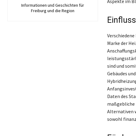
Aspekte im Bl
Informationen und Geschichten für
Freiburg und die Region
Einflus
Verschiedene 
Marke der Hei
Anschaffungsk
leistungsstär
sind und somi
Gebäudes und 
Hybridheizung
Anfangsinvest
Daten des Sta
maßgebliche F
Alternativen 
sowohl finanz