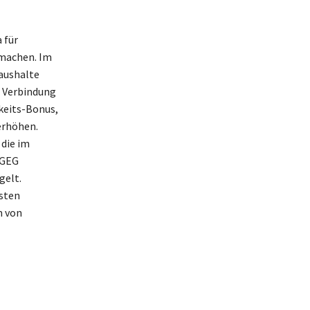
 für
 machen. Im
Haushalte
 Verbindung
keits-Bonus,
erhöhen.
 die im
 GEG
gelt.
osten
m von