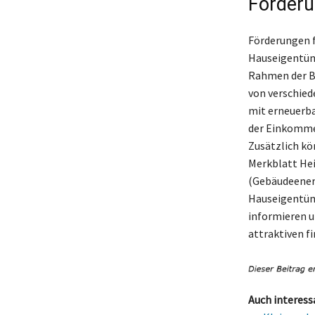
Förderu
Förderungen f
Hauseigentüme
Rahmen der BE
von verschie
mit erneuerba
der Einkommen
Zusätzlich kö
Merkblatt Hei
(Gebäudeenerg
Hauseigentüme
informieren u
attraktiven fi
Auch interess