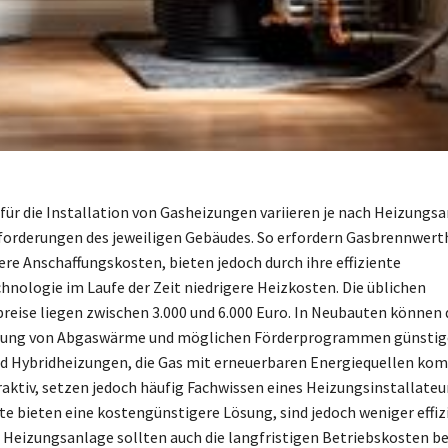
für die Installation von Gasheizungen variieren je nach Heizungsa
forderungen des jeweiligen Gebäudes. So erfordern Gasbrennwer
re Anschaffungskosten, bieten jedoch durch ihre effiziente
nologie im Laufe der Zeit niedrigere Heizkosten. Die üblichen
preise liegen zwischen 3.000 und 6.000 Euro. In Neubauten können 
zung von Abgaswärme und möglichen Förderprogrammen günstiger
nd Hybridheizungen, die Gas mit erneuerbaren Energiequellen kom
raktiv, setzen jedoch häufig Fachwissen eines Heizungsinstallateu
e bieten eine kostengünstigere Lösung, sind jedoch weniger effizi
 Heizungsanlage sollten auch die langfristigen Betriebskosten be