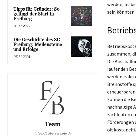
werden, insbe
Tipps für Gründer: So
sein könnten.
gelingt der Start in
Freiburg
06.11.2025
Betrieb
Die Geschichte des SC
Freiburg: Meilensteine
Betriebskoste
und Erfolge
zusammen, die
07.11.2025
Die Anschaffu
laufenden Bet
werden. Fakto
Brennstoffe s
erneuerbaren
können die Be
nachhaltige A
Fachleuten du
Förderungen o
Team
oft kosteneffi
https://freiburger-bote.de