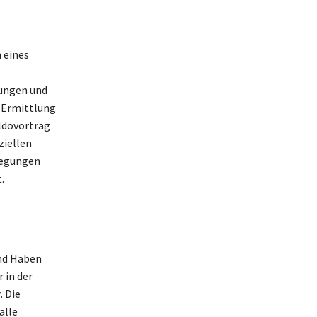
 eines
dungen und
e Ermittlung
aldovortrag
ziellen
wegungen
.
und Haben
 in der
 Die
alle