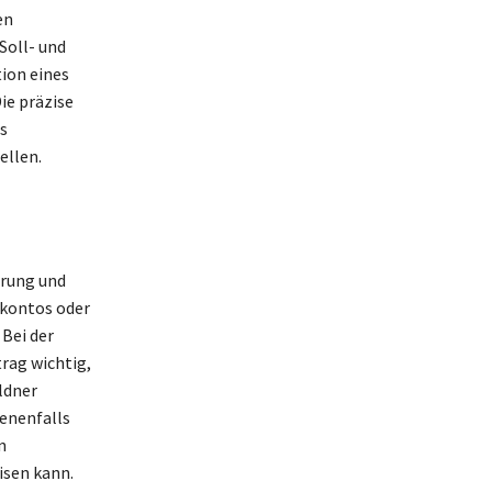
en
Soll- und
ion eines
ie präzise
s
llen.
hrung und
okontos oder
Bei der
rag wichtig,
ldner
enenfalls
n
isen kann.