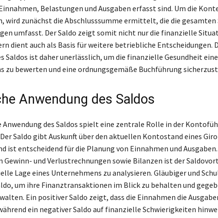
 Einnahmen, Belastungen und Ausgaben erfasst sind. Um die Kont
, wird zunächst die Abschlusssumme ermittelt, die die gesamten 
n umfasst. Der Saldo zeigt somit nicht nur die finanzielle Situat
rn dient auch als Basis für weitere betriebliche Entscheidungen. D
 Saldos ist daher unerlässlich, um die finanzielle Gesundheit eine
 zu bewerten und eine ordnungsgemäße Buchführung sicherzuste
che Anwendung des Saldos
e Anwendung des Saldos spielt eine zentrale Rolle in der Kontofü
Der Saldo gibt Auskunft über den aktuellen Kontostand eines Gir
d ist entscheidend für die Planung von Einnahmen und Ausgaben. 
n Gewinn- und Verlustrechnungen sowie Bilanzen ist der Saldovort
ielle Lage eines Unternehmens zu analysieren. Gläubiger und Schu
ldo, um ihre Finanztransaktionen im Blick zu behalten und gegeb
rwalten. Ein positiver Saldo zeigt, dass die Einnahmen die Ausgabe
während ein negativer Saldo auf finanzielle Schwierigkeiten hinwe