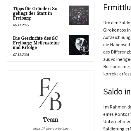
Ermittl
Tipps für Gründer: So
gelingt der Start in
Freiburg
Um den Saldo
06.11.2025
Girokontos in
Aufzeichnung 
Die Geschichte des SC
Freiburg: Meilensteine
die Habenseit
und Erfolge
des Differenz
07.11.2025
aus vorherige
Ressourcen zu
korrekt erfas
Saldo i
Im Rahmen der
eines Kontos 
Team
Unternehmensb
Saldierung er
https://freiburger-bote.de