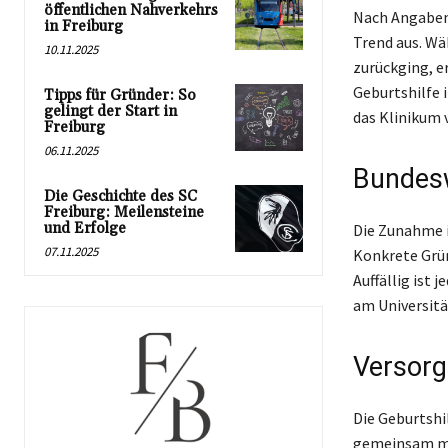
öffentlichen Nahverkehrs
Nach Angaben 
in Freiburg
Trend aus. Wä
10.11.2025
zurückging, e
Geburtshilfe 
Tipps für Gründer: So
gelingt der Start in
das Klinikum 
Freiburg
06.11.2025
Bundesw
Die Geschichte des SC
Freiburg: Meilensteine
und Erfolge
Die Zunahme i
07.11.2025
Konkrete Grün
Auffällig ist 
am Universitä
Versorg
Die Geburtshi
gemeinsam mit