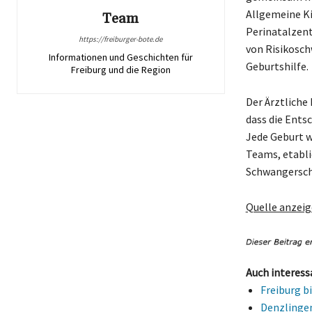
Allgemeine Ki
Team
Perinatalzent
https://freiburger-bote.de
von Risikosch
Informationen und Geschichten für
Geburtshilfe.
Freiburg und die Region
Der Ärztliche 
dass die Entsc
Jede Geburt w
Teams, etabli
Schwangerscha
Quelle anzei
Auch interess
Freiburg b
Denzlingen