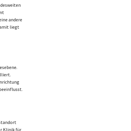
ndesweiten
nt
eine andere
amit liegt
desebene.
liert.
inrichtung
eeinflusst.
Standort
 Klinik für