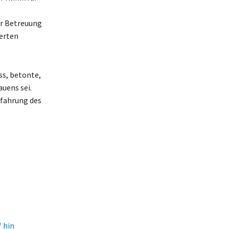
er Betreuung
erten
ss, betonte,
auens sei.
rfahrung des
 hin