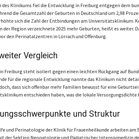
des Klinikums fiel die Entwicklung in Freiburg entgegen dem bu
hrend die Gesamtzahl der Geburten in Deutschland um 2,98 Proze
rhöhte sich die Zahl der Entbindungen am Universitätsklinikum. K
in der Region verzeichnete 2025 mehr Geburten, heißt es weiter. D
vor den Perinatalzentren in Lörrach und Offenburg.
eiter Vergleich
n Freiburg steht isoliert gegen einen leichten Rückgang auf Bun
de für die regionale Entwicklung nannte das Klinikum nicht detail
jedoch, dass sich offenbar mehr Familien bewusst für eine Geburtse
tsklinikum entschieden haben, was die lokale Versorgungsdichte b
ungsschwerpunkte und Struktur
lfe und Perinatologie der Klinik für Frauenheilkunde arbeiten am 
 der Sektion Neonatologie und Pädiatrischer Intensivmedizin der