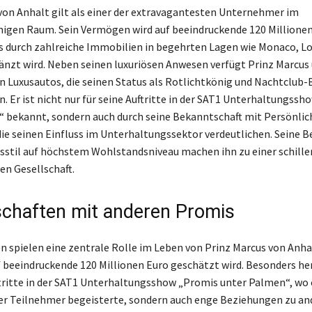
von Anhalt gilt als einer der extravagantesten Unternehmer im
igen Raum. Sein Vermögen wird auf beeindruckende 120 Millione
s durch zahlreiche Immobilien in begehrten Lagen wie Monaco, L
änzt wird. Neben seinen luxuriösen Anwesen verfügt Prinz Marcus 
Luxusautos, die seinen Status als Rotlichtkönig und Nachtclub-
n. Er ist nicht nur für seine Auftritte in der SAT1 Unterhaltungss
 bekannt, sondern auch durch seine Bekanntschaft mit Persönlic
 die seinen Einfluss im Unterhaltungssektor verdeutlichen. Seine 
sstil auf höchstem Wohlstandsniveau machen ihn zu einer schille
en Gesellschaft.
chaften mit anderen Promis
n spielen eine zentrale Rolle im Leben von Prinz Marcus von Anha
beeindruckende 120 Millionen Euro geschätzt wird. Besonders h
ftritte in der SAT1 Unterhaltungsshow „Promis unter Palmen“, wo 
er Teilnehmer begeisterte, sondern auch enge Beziehungen zu an