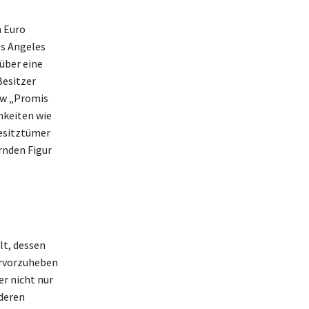
n Euro
os Angeles
über eine
Besitzer
how „Promis
hkeiten wie
Besitztümer
rnden Figur
lt, dessen
ervorzuheben
er nicht nur
deren