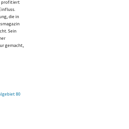
profitiert
influss.
ng, die in
ensmagazin
cht. Sein
ner
gur gemacht,
hlgebiet 80