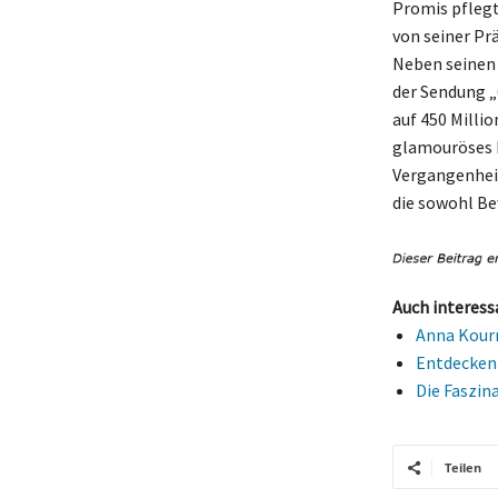
Promis pflegt
von seiner Pr
Neben seinen 
der Sendung 
auf 450 Milli
glamouröses L
Vergangenheit
die sowohl Bew
Auch interess
Anna Kourn
Entdecken 
Die Faszin
Teilen