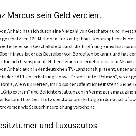
nz Marcus sein Geld verdient
von Anhalt hat sich durch eine Vielzahl von Geschäften und Investi
geschätzten 120 Millionen Euro aufgebaut. Ursprünglich als Met
weiterte er sein Geschäftsfeld durch die Eröffnung eines Bistros un
über hinaus ist er als Betreiber von Bordellen bekannt und hat den
s für sich beansprucht. Neben seinen unternehmerischen Aktivitä
von Anhalt auch in der deutschen TV-Landschaft präsent, unter a
te in der SAT1 Unterhaltungsshow „Promis unter Palmen“, wo er 
romis, wie Willi Herren, im Fokus der Öffentlichkeit steht. Seine 
 „Grip extrem“ und Berichterstattungen in Vermögensmagazinen
er Bekanntheit bei. Trotz spektakulärer Erfolge in der Geschäftswe
troversen wie Steuerhinterziehung verschont.
esitztümer und Luxusautos