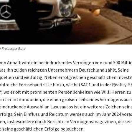
© Freiburger Bote
von Anhalt wird ein beeindruckendes Vermögen von rund 300 Milli
as ihn zu den reichsten Unternehmern Deutschland zählt. Seine
llen sind vielfältig. Neben erfolgreichen geschäftlichen Invest
ahlreiche Fernsehauftritte hinzu, wie bei SAT1 und in der Reality
, wo er oft mit prominenten Persönlichkeiten wie Willi Herren zu 
ert er in Immobilien, die einen großen Teil seines Vermögens au
eindruckende Auswahl an Luxusautos ist ein weiteres Zeichen sein
Erfolgs. Sein Einfluss und Reichtum werden auch im Jahr 2024 vora
en, insbesondere durch Berichte in Vermögensmagazinen, die sei
d seine geschäftlichen Erfolge beleuchten.