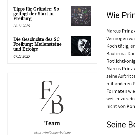
Tipps für Gründer: So
Wie Pri
gelingt der Start in
Freiburg
06.11.2025
Marcus Prinz 
Vermögen von 
Die Geschichte des SC
Freiburg: Meilensteine
Koch tätig, er
und Erfolge
Baufirma. Dar
07.11.2025
Rotlichtkönig
Marcus Prinz 
seine Auftrit
mit anderen P
Formaten wie
weiter zu sein
nicht von Kon
Team
Seine B
https://freiburger-bote.de