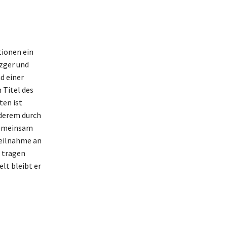
tionen ein
zger und
d einer
 Titel des
ten ist
nderem durch
gemeinsam
Teilnahme an
 tragen
lt bleibt er