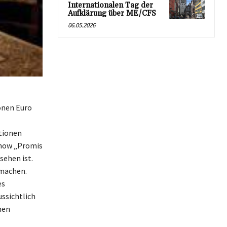
Internationalen Tag der
Aufklärung über ME/CFS
06.05.2026
onen Euro
itionen
-Show „Promis
sehen ist.
smachen.
es
ussichtlich
nen