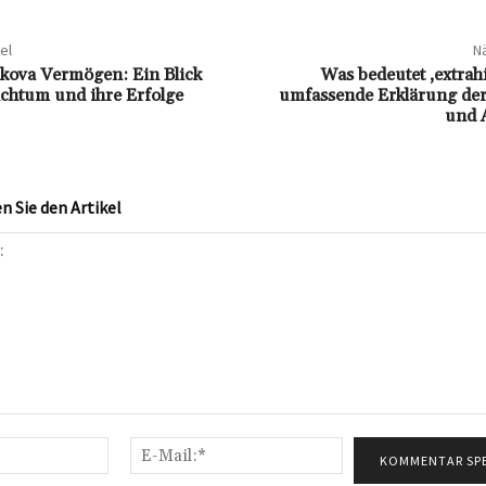
el
Nä
kova Vermögen: Ein Blick
Was bedeutet ‚extrah
ichtum und ihre Erfolge
umfassende Erklärung de
und 
 Sie den Artikel
Name:*
E-
Mail:*