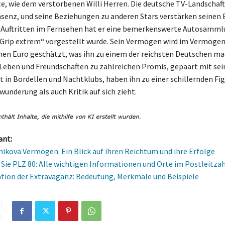
e, wie dem verstorbenen Willi Herren. Die deutsche TV-Landschaft 
äsenz, und seine Beziehungen zu anderen Stars verstärken seinen E
Auftritten im Fernsehen hat er eine bemerkenswerte Autosammlu
„Grip extrem“ vorgestellt wurde. Sein Vermögen wird im Vermög
onen Euro geschätzt, was ihn zu einem der reichsten Deutschen ma
eben und Freundschaften zu zahlreichen Promis, gepaart mit sei
 in Bordellen und Nachtklubs, haben ihn zu einer schillernden Fi
underung als auch Kritik auf sich zieht.
ant:
ikova Vermögen: Ein Blick auf ihren Reichtum und ihre Erfolge
Sie PLZ 80: Alle wichtigen Informationen und Orte im Postleitza
ation der Extravaganz: Bedeutung, Merkmale und Beispiele