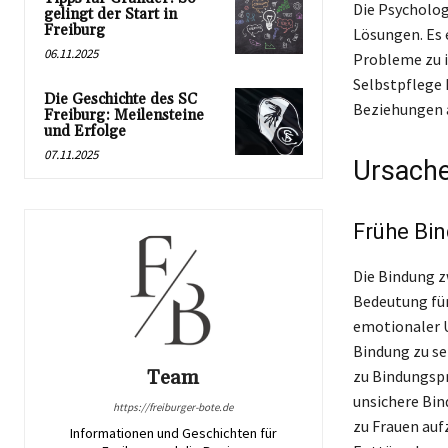
Die Psycholog
gelingt der Start in
Freiburg
Lösungen. Es 
06.11.2025
Probleme zu i
Selbstpflege
Die Geschichte des SC
Beziehungen a
Freiburg: Meilensteine
und Erfolge
07.11.2025
Ursache
Frühe Bi
Die Bindung z
Bedeutung für
emotionaler U
Bindung zu se
Team
zu Bindungspr
unsichere Bi
https://freiburger-bote.de
zu Frauen auf
Informationen und Geschichten für