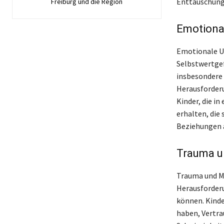
Enttäuschung
Freiburg und die Region
Emotiona
Emotionale Un
Selbstwertgef
insbesondere
Herausforderu
Kinder, die i
erhalten, die
Beziehungen 
Trauma u
Trauma und Mi
Herausforderu
können. Kinde
haben, Vertr