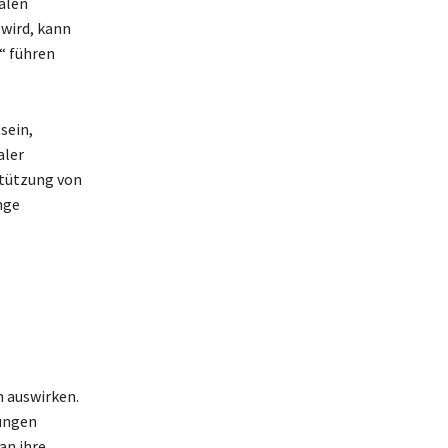
alen
wird, kann
“ führen
sein,
aler
stützung von
nge
 auswirken.
ungen
an ihre