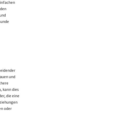
einfachen
nden
 und
sunde
heidender
rauen und
chere
, kann dies
r, die eine
eziehungen
en oder