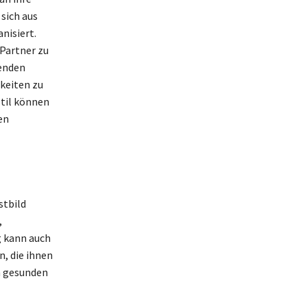
 sich aus
nisiert.
 Partner zu
enden
gkeiten zu
til können
en
stbild
,
g kann auch
, die ihnen
em gesunden