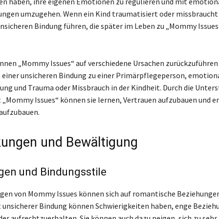
en haben, ihre eigenen Emotionen zu regulieren und mit emotion
ngen umzugehen. Wenn ein Kind traumatisiert oder missbraucht 
 unsicheren Bindung führen, die später im Leben zu „Mommy Issues
nnen „Mommy Issues“ auf verschiedene Ursachen zurückzuführen 
h einer unsicheren Bindung zu einer Primärpflegeperson, emotion
ung und Trauma oder Missbrauch in der Kindheit. Durch die Unter
 „Mommy Issues“ können sie lernen, Vertrauen aufzubauen und e
aufzubauen.
ungen und Bewältigung
gen und Bindungsstile
ngen von Mommy Issues können sich auf romantische Beziehungen
 unsicherer Bindung können Schwierigkeiten haben, enge Bezieh
er aufrechtzuerhalten. Sie können auch dazu neigen, sich zu sehr 