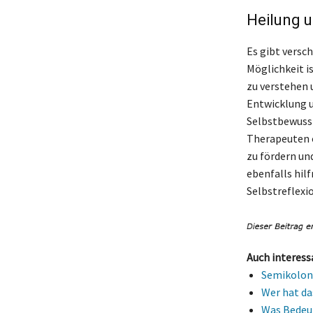
Heilung u
Es gibt versc
Möglichkeit i
zu verstehen u
Entwicklung u
Selbstbewusst
Therapeuten o
zu fördern un
ebenfalls hil
Selbstreflexio
Auch interess
Semikolon 
Wer hat da
Was Bedeut