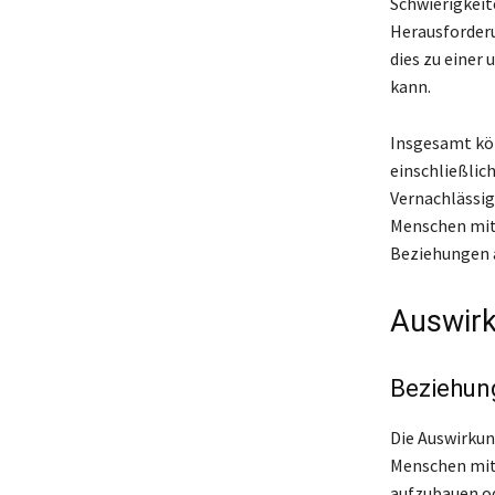
Schwierigkeit
Herausforderu
dies zu einer
kann.
Insgesamt kö
einschließlic
Vernachlässig
Menschen mit
Beziehungen 
Auswirk
Beziehun
Die Auswirku
Menschen mit
aufzubauen od