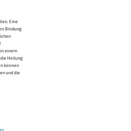
len. Eine
ren Bindung
lichen
d
von einem
die Heilung
en können
en und die
es