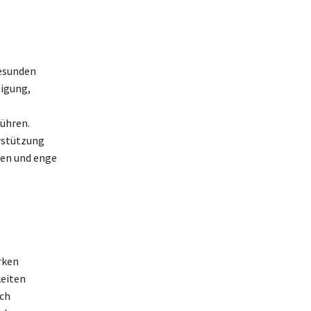
gesunden
sigung,
ühren.
erstützung
uen und enge
rken
keiten
ch