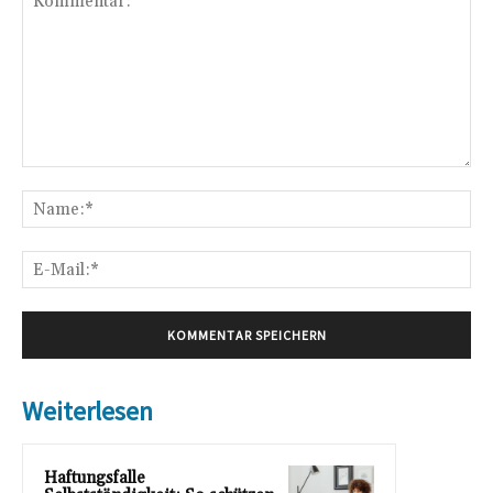
Kommentar:
Na
E-
Mai
Weiterlesen
Haftungsfalle