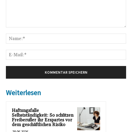
Kommentar:
Na
E-
Mai
Weiterlesen
Haftungsfalle
Selbstständigkeit: So schützen
Freiberufler ihr Erspartes vor
dem geschäftlichen Risiko
29.06.2026