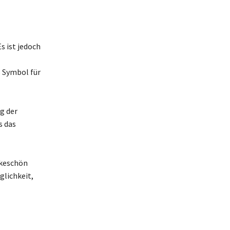
s ist jedoch
s Symbol für
g der
s das
nkeschön
glichkeit,