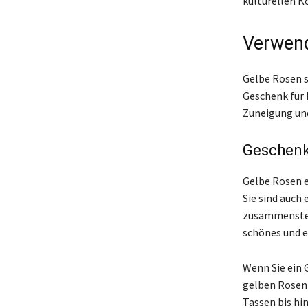
kulturellen K
Verwen
Gelbe Rosen s
Geschenk für 
Zuneigung un
Geschenk
Gelbe Rosen e
Sie sind auch
zusammenstel
schönes und e
Wenn Sie ein 
gelben Rosen-
Tassen bis hi