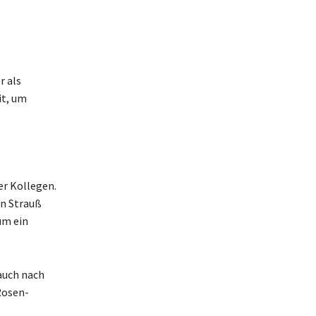
r als
it, um
er Kollegen.
en Strauß
um ein
auch nach
Rosen-