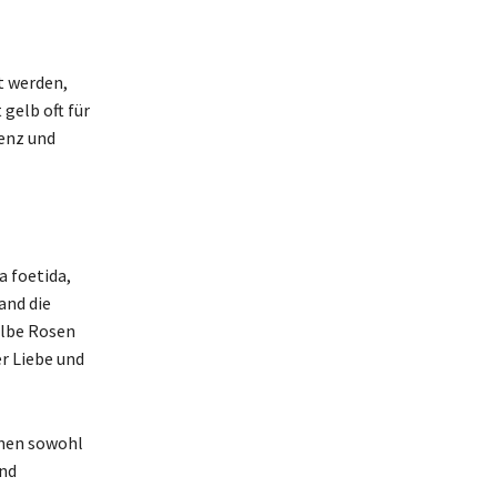
t werden,
gelb oft für
enz und
a foetida,
and die
elbe Rosen
r Liebe und
nnen sowohl
und