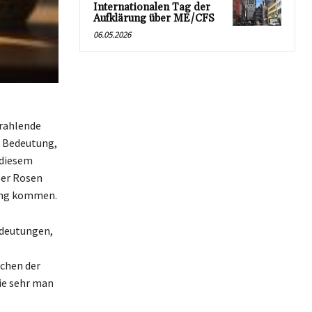
Internationalen Tag der
Aufklärung über ME/CFS
06.05.2026
trahlende
e Bedeutung,
 diesem
ber Rosen
tung kommen.
edeutungen,
ichen der
ie sehr man