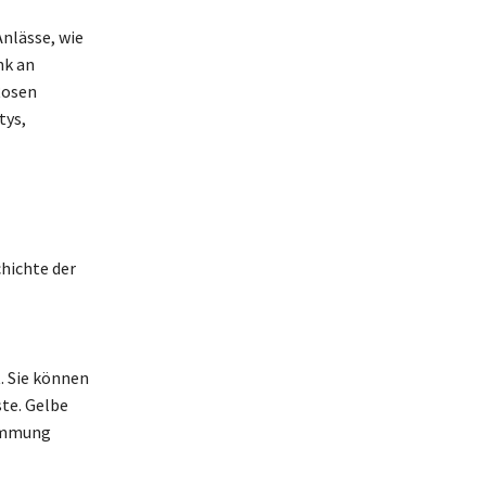
nlässe, wie
nk an
Rosen
tys,
hichte der
. Sie können
te. Gelbe
timmung