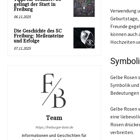
gelingt der Start in
Freiburg
Verwendung un
06.11.2025
Geburtstage, 
Freunde gegeb
Die Geschichte des SC
können auch a
Freiburg: Meilensteine
und Erfolge
Hochzeiten un
07.11.2025
Symboli
Gelbe Rosen s
Symbolik und 
Bedeutungen 
Gelbe Rosen w
eine liebevol
Team
Rosen drücken
https://freiburger-bote.de
verbreiten.
Informationen und Geschichten für