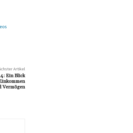
deos
chster Artikel
: Ein Blick
s Einkommen
d Vermögen