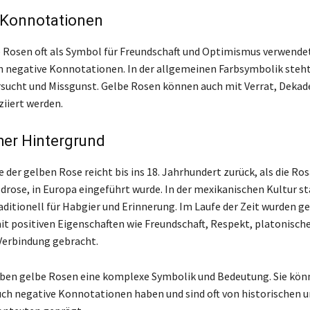
 Konnotationen
Rosen oft als Symbol für Freundschaft und Optimismus verwende
h negative Konnotationen. In der allgemeinen Farbsymbolik steht 
rsucht und Missgunst. Gelbe Rosen können auch mit Verrat, Dekad
ziiert werden.
her Hintergrund
 der gelben Rose reicht bis ins 18. Jahrhundert zurück, als die Ros
ldrose, in Europa eingeführt wurde. In der mexikanischen Kultur st
aditionell für Habgier und Erinnerung. Im Laufe der Zeit wurden g
it positiven Eigenschaften wie Freundschaft, Respekt, platonische
 Verbindung gebracht.
ben gelbe Rosen eine komplexe Symbolik und Bedeutung. Sie kö
auch negative Konnotationen haben und sind oft von historischen 