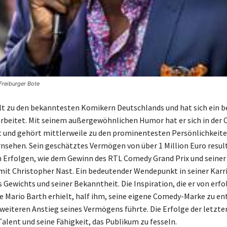
Freiburger Bote
hlt zu den bekanntesten Komikern Deutschlands und hat sich ein b
beitet. Mit seinem außergewöhnlichen Humor hat er sich in der
t und gehört mittlerweile zu den prominentesten Persönlichkeit
nsehen. Sein geschätztes Vermögen von über 1 Million Euro result
 Erfolgen, wie dem Gewinn des RTL Comedy Grand Prix und seiner
it Christopher Nast. Ein bedeutender Wendepunkt in seiner Karri
 Gewichts und seiner Bekanntheit. Die Inspiration, die er von erf
 Mario Barth erhielt, half ihm, seine eigene Comedy-Marke zu en
weiteren Anstieg seines Vermögens führte. Die Erfolge der letzte
Talent und seine Fähigkeit, das Publikum zu fesseln.