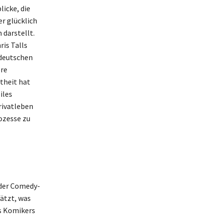
licke, die
er glücklich
 darstellt.
ris Talls
 deutschen
ere
theit hat
iles
rivatleben
rozesse zu
 der Comedy-
ätzt, was
es Komikers