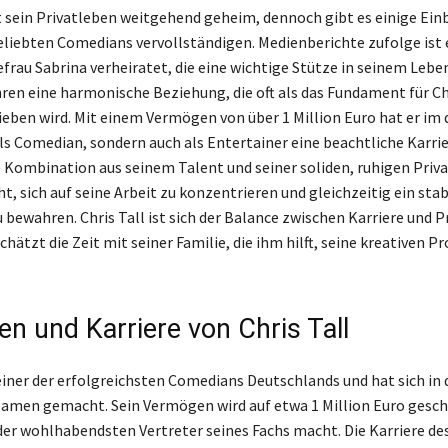
t sein Privatleben weitgehend geheim, dennoch gibt es einige Einb
beliebten Comedians vervollständigen. Medienberichte zufolge ist 
frau Sabrina verheiratet, die eine wichtige Stütze in seinem Leben
hren eine harmonische Beziehung, die oft als das Fundament für Ch
ieben wird. Mit einem Vermögen von über 1 Million Euro hat er im
als Comedian, sondern auch als Entertainer eine beachtliche Karri
e Kombination aus seinem Talent und seiner soliden, ruhigen Priva
, sich auf seine Arbeit zu konzentrieren und gleichzeitig ein stab
bewahren. Chris Tall ist sich der Balance zwischen Karriere und P
hätzt die Zeit mit seiner Familie, die ihm hilft, seine kreativen P
n und Karriere von Chris Tall
t einer der erfolgreichsten Comedians Deutschlands und hat sich in
amen gemacht. Sein Vermögen wird auf etwa 1 Million Euro gesch
der wohlhabendsten Vertreter seines Fachs macht. Die Karriere d