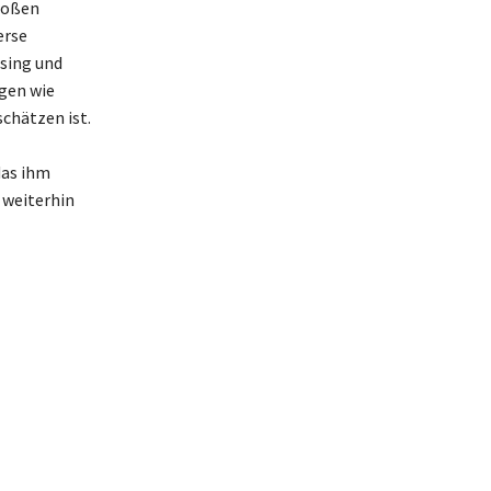
großen
erse
ising und
egen wie
schätzen ist.
das ihm
 weiterhin