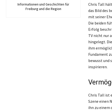
Chris Tall häl
Informationen und Geschichten für
Freiburg und die Region
das Bild des 
mit seiner Ehe
Die beiden fü
Erfolg beschr
TV nicht nur 
hingelegt. Di
ihm ermöglicht
Fundament zu 
bewusst und sc
inspirieren.
Vermöge
Chris Tall is
Szene einen N
ihn zu einem 