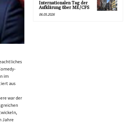
Internationalen Tag der
Aufklärung über ME/CFS
06.05.2026
eachtliches
 Comedy-
en im
iert aus
ere war der
olgreichen
twickeln,
n Jahre