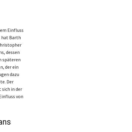
dem Einfluss
s hat Barth
 Christopher
ns, dessen
n späteren
n, der ein
rugen dazu
te. Der
sich in der
Einfluss von
ans