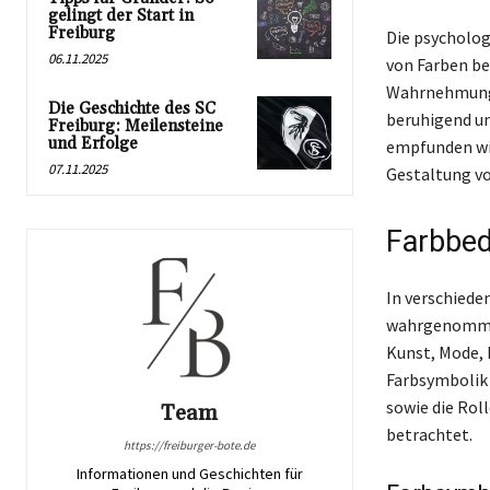
gelingt der Start in
Freiburg
Die psycholog
06.11.2025
von Farben be
Wahrnehmung 
Die Geschichte des SC
beruhigend un
Freiburg: Meilensteine
und Erfolge
empfunden wir
07.11.2025
Gestaltung v
Farbbed
In verschiede
wahrgenommen.
Kunst, Mode,
Farbsymbolik 
sowie die Rol
Team
betrachtet.
https://freiburger-bote.de
Informationen und Geschichten für