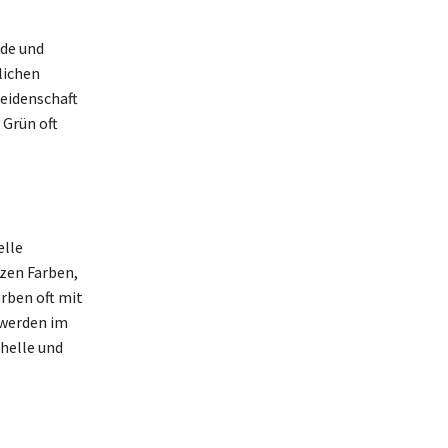
ude und
lichen
Leidenschaft
 Grün oft
elle
tzen Farben,
rben oft mit
 werden im
helle und