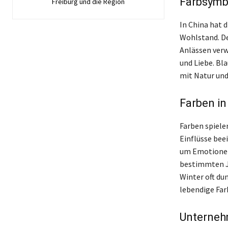
Farbsymbo
Freiburg und die Region
In China hat 
Wohlstand. De
Anlässen verw
und Liebe. Bla
mit Natur und
Farben i
Farben spiele
Einflüsse bee
um Emotionen 
bestimmten Ja
Winter oft du
lebendige Far
Unterneh