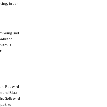
ing, in der
Stimmung und
 während
imismus
t
n. Rot wird
hrend Blau
ln. Gelb wird
Spaß zu