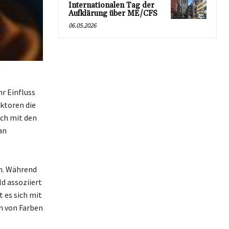
Internationalen Tag der
Aufklärung über ME/CFS
06.05.2026
hr Einfluss
ktoren die
ich mit den
an
in. Während
d assoziiert
t es sich mit
n von Farben