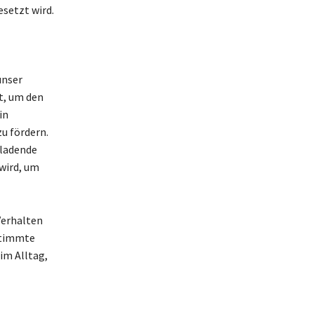
setzt wird.
unser
t, um den
in
u fördern.
nladende
wird, um
Verhalten
stimmte
im Alltag,