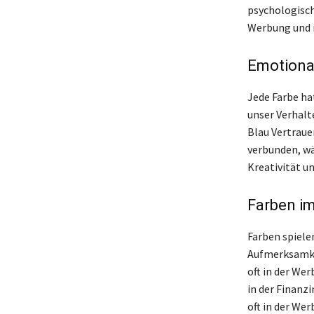
psychologisch
Werbung und i
Emotiona
Jede Farbe ha
unser Verhalt
Blau Vertraue
verbunden, wä
Kreativität un
Farben i
Farben spielen
Aufmerksamkei
oft in der We
in der Finanzi
oft in der We