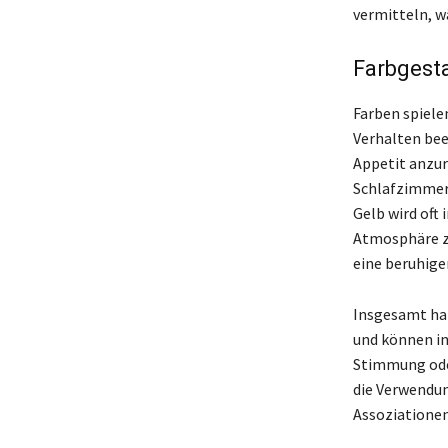
vermitteln, w
Farbgesta
Farben spiele
Verhalten bee
Appetit anzur
Schlafzimmer
Gelb wird oft
Atmosphäre z
eine beruhig
Insgesamt hab
und können in
Stimmung oder
die Verwendun
Assoziationen