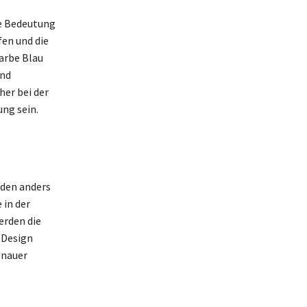
ie Bedeutung
en und die
arbe Blau
end
er bei der
ng sein.
rden anders
 in der
erden die
 Design
enauer