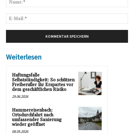
E-
Mai
Weiterlesen
Haftungsfalle
Selbstständigkeit: So schützen
Freiberufler ihr Erspartes vor
dem geschäftlichen Risiko
29.06.2026
Hammereisenbach:
Ortsdurchfahrt nach
umfassender Sanierung
wieder geöffnet
08.05.2026