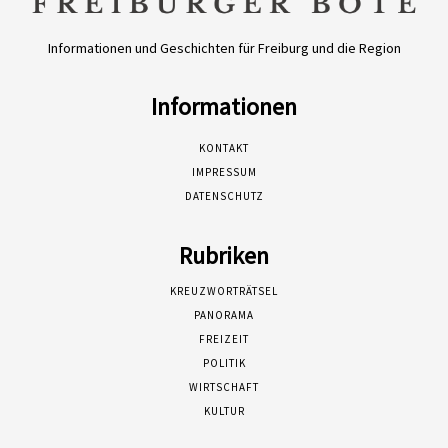
Informationen und Geschichten für Freiburg und die Region
Informationen
KONTAKT
IMPRESSUM
DATENSCHUTZ
Rubriken
KREUZWORTRÄTSEL
PANORAMA
FREIZEIT
POLITIK
WIRTSCHAFT
KULTUR