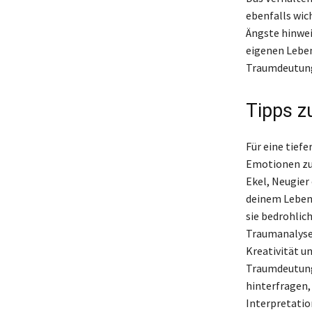
ebenfalls wi
Ängste hinwei
eigenen Leben
Traumdeutung 
Tipps z
Für eine tiefe
Emotionen zu
Ekel, Neugier
deinem Leben 
sie bedrohlic
Traumanalyse 
Kreativität un
Traumdeutung 
hinterfragen,
Interpretatio