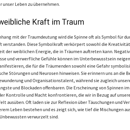
er unser Leben zu übernehmen.
weibliche Kraft im Traum
ng mit der Traumdeutung wird die Spinne oft als Symbol für du
t verstanden. Diese Symbolkraft verkörpert sowohl die Kreativität
it der weiblichen Energie, die in Träumen auftreten kann. Negativ
se und verwerfliche Gefühle können im Unterbewusstsein neigen,
nifestieren, die für die Träumenden sowohl eine Gefahr symbolisi
ische Störungen und Neurosen hinweisen. Sie erinnern uns an die 
ewunderung und Organisationstalent, während sie zugleich unser
Ängste und Blockaden offenbaren. Die Erscheinung von Spinnen i
der Kontrolle und Macht konfrontieren, die wir in Bezug auf unser
lt ausüben. Oft laden sie zur Reflexion über Täuschungen und Ve
serem Leben bestehen und es zeigt sich, wie tief die Mischungen au
Unbewussten verwurzelt sind.