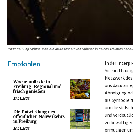
Traumdeutung Spinne: Was die Anwesenheit von Spinnen in deinen Träumen bedeut
Empfohlen
In der Interp
Sie sind häufi
Netzwerk des 
Wochenmärkte in
uns dazu anre
Freiburg: Regional und
frisch genießen
Abneigung ode
17.11.2025
als Symbole fü
um die vielsc
Die Entwicklung des
und verdeutli
öffentlichen Nahverkehrs
in Freiburg
zu bewältigen
10.11.2025
ermutigen uns