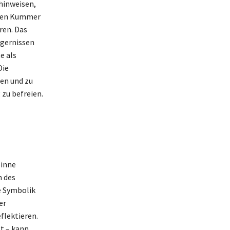
hinweisen,
nnen Kummer
ren. Das
rgernissen
e als
Die
en und zu
zu befreien.
n
pinne
n des
e Symbolik
er
flektieren.
gt – kann