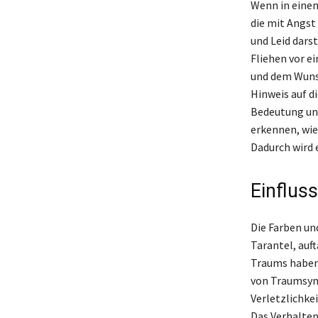
Wenn in einem
die mit Angs
und Leid dars
Fliehen vor e
und dem Wunsc
Hinweis auf d
Bedeutung und
erkennen, wie
Dadurch wird 
Einflus
Die Farben un
Tarantel, auf
Traums haben.
von Traumsym
Verletzlichkei
Das Verhalten