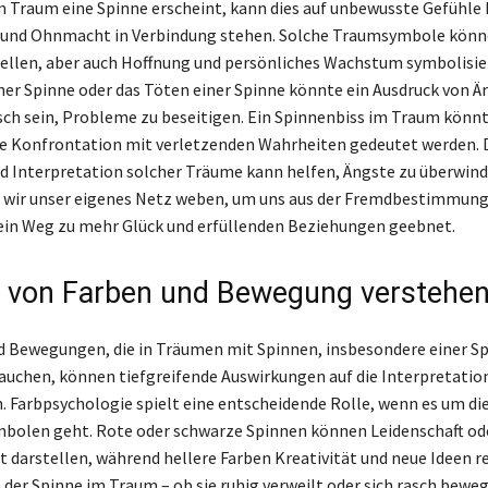
 Traum eine Spinne erscheint, kann dies auf unbewusste Gefühle 
t und Ohnmacht in Verbindung stehen. Solche Traumsymbole kö
tellen, aber auch Hoffnung und persönliches Wachstum symbolisie
iner Spinne oder das Töten einer Spinne könnte ein Ausdruck von Ä
h sein, Probleme zu beseitigen. Ein Spinnenbiss im Traum könnt
ie Konfrontation mit verletzenden Wahrheiten gedeutet werden. 
 Interpretation solcher Träume kann helfen, Ängste zu überwind
 wir unser eigenes Netz weben, um uns aus der Fremdbestimmung 
ein Weg zu mehr Glück und erfüllenden Beziehungen geebnet.
s von Farben und Bewegung verstehe
d Bewegungen, die in Träumen mit Spinnen, insbesondere einer S
tauchen, können tiefgreifende Auswirkungen auf die Interpretatio
 Farbpsychologie spielt eine entscheidende Rolle, wenn es um di
bolen geht. Rote oder schwarze Spinnen können Leidenschaft od
t darstellen, während hellere Farben Kreativität und neue Ideen re
 der Spinne im Traum – ob sie ruhig verweilt oder sich rasch bewe