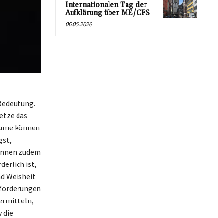
Internationalen Tag der
Aufklärung über ME/CFS
06.05.2026
Bedeutung.
Netze das
räume können
gst,
pinnen zudem
erlich ist,
nd Weisheit
usforderungen
ermitteln,
 die