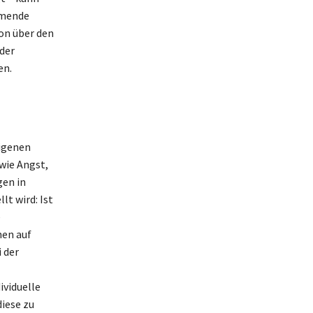
mmende
on über den
der
en.
eigenen
wie Angst,
gen in
lt wird: Ist
e
nen auf
 der
ividuelle
iese zu