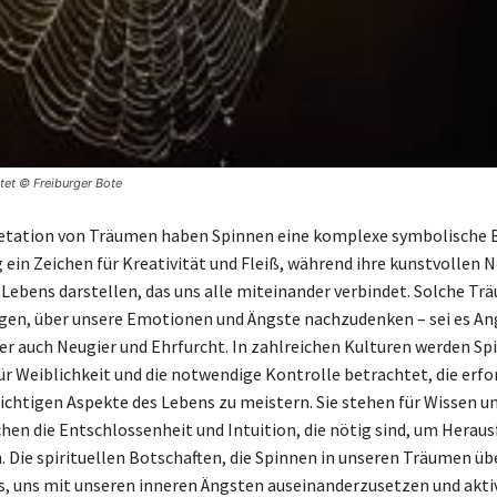
et © Freiburger Bote
retation von Träumen haben Spinnen eine komplexe symbolische 
g ein Zeichen für Kreativität und Fleiß, während ihre kunstvollen 
Lebens darstellen, das uns alle miteinander verbindet. Solche T
gen, über unsere Emotionen und Ängste nachzudenken – sei es An
r auch Neugier und Ehrfurcht. In zahlreichen Kulturen werden S
r Weiblichkeit und die notwendige Kontrolle betrachtet, die erford
hichtigen Aspekte des Lebens zu meistern. Sie stehen für Wissen u
chen die Entschlossenheit und Intuition, die nötig sind, um Hera
. Die spirituellen Botschaften, die Spinnen in unseren Träumen üb
, uns mit unseren inneren Ängsten auseinanderzusetzen und aktiv