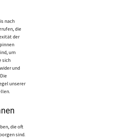
is nach
rufen, die
xität der
Spinnen
sind, um
 sich
 wider und
 Die
egel unserer
llen.
nnen
en, die oft
orgen sind.