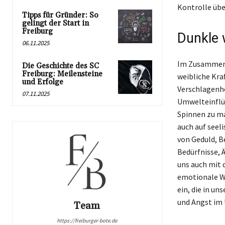
Kontrolle üb
Tipps für Gründer: So
gelingt der Start in
Freiburg
Dunkle 
06.11.2025
Im Zusammenha
Die Geschichte des SC
Freiburg: Meilensteine
weibliche Kraf
und Erfolge
Verschlagenhe
07.11.2025
Umwelteinflüs
Spinnen zu ma
auch auf seel
von Geduld, B
Bedürfnisse, 
uns auch mit 
emotionale We
ein, die in un
und Angst im 
Team
https://freiburger-bote.de