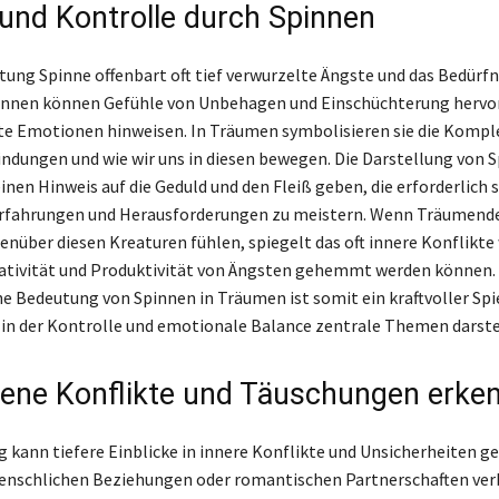
und Kontrolle durch Spinnen
ung Spinne offenbart oft tief verwurzelte Ängste und das Bedürfn
innen können Gefühle von Unbehagen und Einschüchterung hervor
e Emotionen hinweisen. In Träumen symbolisieren sie die Komple
indungen und wie wir uns in diesen bewegen. Die Darstellung von 
inen Hinweis auf die Geduld und den Fleiß geben, die erforderlich 
Erfahrungen und Herausforderungen zu meistern. Wenn Träumende
nüber diesen Kreaturen fühlen, spiegelt das oft innere Konflikte
eativität und Produktivität von Ängsten gehemmt werden können.
e Bedeutung von Spinnen in Träumen ist somit ein kraftvoller Spi
 in der Kontrolle und emotionale Balance zentrale Themen darste
ene Konflikte und Täuschungen erke
kann tiefere Einblicke in innere Konflikte und Unsicherheiten geb
enschlichen Beziehungen oder romantischen Partnerschaften verb