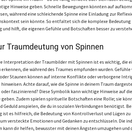
chtige Hinweise geben. Schnelle Bewegungen könnten auf aufko
sen, während eine schleichende Spinne eine Einladung zur Reflexi
skontext sein könnte. So entfaltet sich die komplexe Bedeutung 
und hilft, die eigenen Gefühle und Botschaften besser zu versteh
ur Traumdeutung von Spinnen
re Interpretation der Traumbilder mit Spinnen ist es wichtig, die 
 erkennen, die während des Traumes empfunden wurden. Gefühle 
 oder Staunen können auf interne Konflikte oder verborgene Intri
hinweisen. Achte darauf, wie die Spinne in deinem Traum dargestel
h oder faszinierend? Diese Symbolik kann wichtige Hinweise auf di
geben. Zudem spielen spirituelle Botschaften eine Rolle; sie kön
d Geduld anspielen, die du in sozialen Verbindungen benötigst. Bei
ist es hilfreich, die Bedeutung von Kontrollverlust und Lügen zu
 um versteckte Emotionen und Gedanken zu entschlüsseln. Die ind
n kann dir helfen, bewusster mit deinen Ängsten umzugehen und d