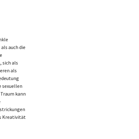
nkle
 als auch die
e
 sich als
eren als
Bedeutung
e sexuellen
m Traum kann
e
rstrickungen
s Kreativität