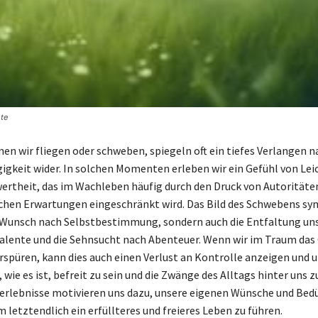
te
nen wir fliegen oder schweben, spiegeln oft ein tiefes Verlangen n
gkeit wider. In solchen Momenten erleben wir ein Gefühl von Lei
rtheit, das im Wachleben häufig durch den Druck von Autoritäte
ichen Erwartungen eingeschränkt wird. Das Bild des Schwebens sy
 Wunsch nach Selbstbestimmung, sondern auch die Entfaltung un
alente und die Sehnsucht nach Abenteuer. Wenn wir im Traum das 
spüren, kann dies auch einen Verlust an Kontrolle anzeigen und 
 wie es ist, befreit zu sein und die Zwänge des Alltags hinter uns z
rlebnisse motivieren uns dazu, unsere eigenen Wünsche und Bedü
 letztendlich ein erfüllteres und freieres Leben zu führen.