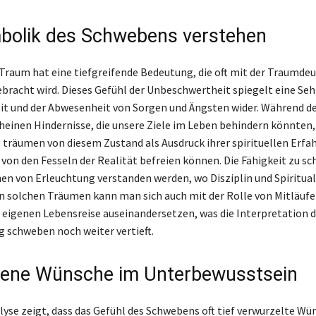
bolik des Schwebens verstehen
raum hat eine tiefgreifende Bedeutung, die oft mit der Traumdeu
bracht wird. Dieses Gefühl der Unbeschwertheit spiegelt eine Se
eit und der Abwesenheit von Sorgen und Ängsten wider. Während d
einen Hindernisse, die unsere Ziele im Leben behindern könnten,
le träumen von diesem Zustand als Ausdruck ihrer spirituellen Erfa
h von den Fesseln der Realität befreien können. Die Fähigkeit zu s
hen von Erleuchtung verstanden werden, wo Disziplin und Spiritual
n solchen Träumen kann man sich auch mit der Rolle von Mitläufe
r eigenen Lebensreise auseinandersetzen, was die Interpretation d
schweben noch weiter vertieft.
ene Wünsche im Unterbewusstsein
yse zeigt, dass das Gefühl des Schwebens oft tief verwurzelte Wü