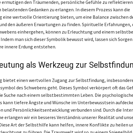
e ermutigen den Träumenden, persönliche Gefühle zu reflektieren
 belastenden Gedanken zu erlangen. In diesem Prozess kann die
eine wertvolle Orientierung bieten, um eine Balance zwischen d
und den äußeren Erwartungen zu finden. Spirituelle Erfahrungen,
chwebens einhergehen, können zu Erleuchtung und einem selbst
 Indem man sich dieser Symbolik bewusst wird, lassen sich Sorgen
ere innere Erdung entstehen.
utung als Werkzeug zur Selbstfindu
bietet einen wertvollen Zugang zur Selbstfindung, insbesonder
ymbol des Schwebens geht. Dieses Symbol verkörpert oft das Ge
die Suche nach einem selbstbestimmten Leben. Die psychologisch
 kann tiefere Ängste und Wünsche im Unterbewusstsein aufdecke
on und Persönlichkeitsentwicklung verbunden sind. Durch die Inte
e erlangen wir ein besseres Verständnis unserer Realität und uns
 Diese Art der Selbsthilfe kann helfen, innere Konflikte zu heilen u
Erleuchtung zu führen. Die Traumwelt wird so zu einem Spiegelbild