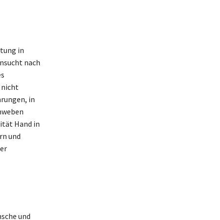
tung in
hnsucht nach
es
 nicht
hrungen, in
chweben
ität Hand in
rn und
er
nsche und