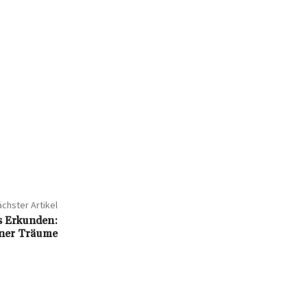
t
chster Artikel
 Erkunden:
iner Träume