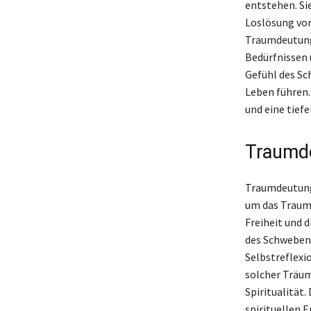
entstehen. Si
Loslösung von
Traumdeutung 
Bedürfnissen 
Gefühl des S
Leben führen.
und eine tief
Traumde
Traumdeutung 
um das Traums
Freiheit und 
des Schwebens
Selbstreflexi
solcher Träum
Spiritualität.
spirituellen 