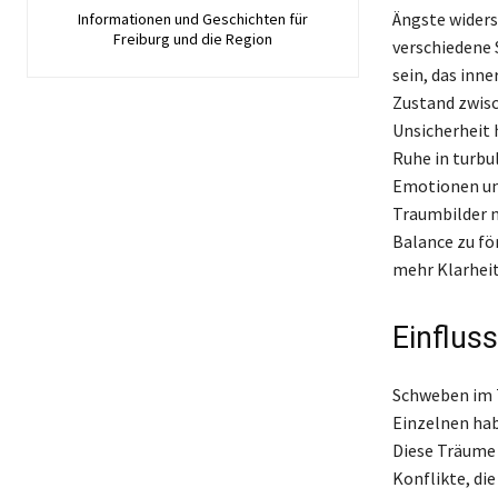
Ängste widers
Informationen und Geschichten für
Freiburg und die Region
verschiedene 
sein, das inn
Zustand zwisc
Unsicherheit 
Ruhe in turb
Emotionen und
Traumbilder n
Balance zu fö
mehr Klarheit
Einflus
Schweben im T
Einzelnen habe
Diese Träume 
Konflikte, di