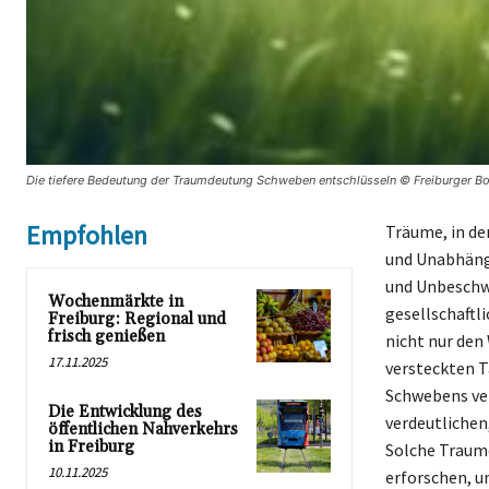
Die tiefere Bedeutung der Traumdeutung Schweben entschlüsseln © Freiburger Bo
Empfohlen
Träume, in de
und Unabhängi
und Unbeschwe
Wochenmärkte in
gesellschaftl
Freiburg: Regional und
frisch genießen
nicht nur den
17.11.2025
versteckten T
Schwebens ver
Die Entwicklung des
verdeutlichen,
öffentlichen Nahverkehrs
in Freiburg
Solche Traume
10.11.2025
erforschen, um