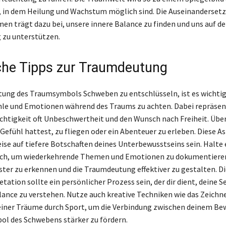
 in dem Heilung und Wachstum möglich sind. Die Auseinanderset
en trägt dazu bei, unsere innere Balance zu finden und uns auf 
 zu unterstützen.
che Tipps zur Traumdeutung
ung des Traumsymbols Schweben zu entschlüsseln, ist es wichtig,
le und Emotionen während des Traums zu achten. Dabei repräsent
ichtigkeit oft Unbeschwertheit und den Wunsch nach Freiheit. Über
Gefühl hattest, zu fliegen oder ein Abenteuer zu erleben. Diese A
se auf tiefere Botschaften deines Unterbewusstseins sein. Halte 
h, um wiederkehrende Themen und Emotionen zu dokumentieren
uster zu erkennen und die Traumdeutung effektiver zu gestalten. Di
tation sollte ein persönlicher Prozess sein, der dir dient, deine 
lance zu verstehen. Nutze auch kreative Techniken wie das Zeichn
iner Träume durch Sport, um die Verbindung zwischen deinem Be
l des Schwebens stärker zu fördern.