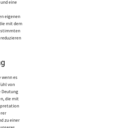
 und eine
en eigenen
 die mit dem
bestimmten
 reduzieren
ng
e wenn es
fühl von
e Deutung
n, die mit
rpretation
erer
nd zu einer
 unseres