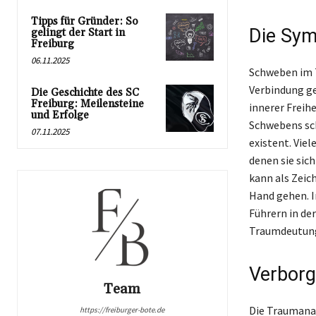
Tipps für Gründer: So
Die Sym
gelingt der Start in
Freiburg
06.11.2025
Schweben im T
Verbindung ge
Die Geschichte des SC
Freiburg: Meilensteine
innerer Freih
und Erfolge
Schwebens sch
07.11.2025
existent. Vie
denen sie sic
kann als Zeic
Hand gehen. I
Führern in de
Traumdeutung 
Verborg
Team
Die Traumanal
https://freiburger-bote.de