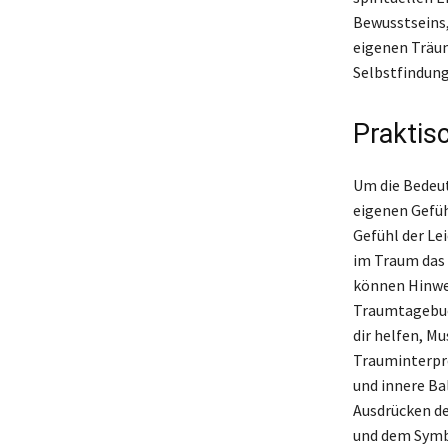
Bewusstseins,
eigenen Träum
Selbstfindung
Praktis
Um die Bedeut
eigenen Gefüh
Gefühl der Le
im Traum das 
können Hinwei
Traumtagebuc
dir helfen, M
Trauminterpre
und innere Ba
Ausdrücken de
und dem Symbo