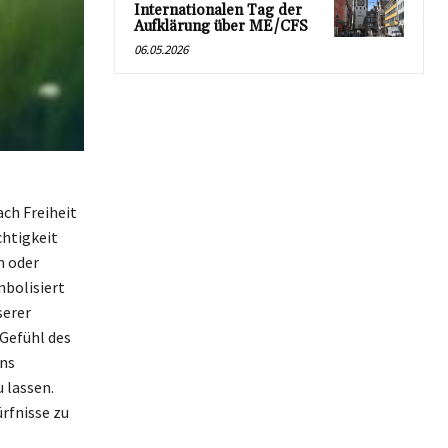
Internationalen Tag der
Aufklärung über ME/CFS
06.05.2026
ach Freiheit
chtigkeit
n oder
mbolisiert
serer
Gefühl des
uns
u lassen.
rfnisse zu