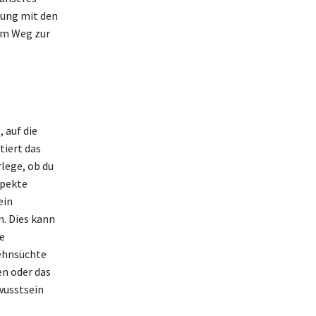
zung mit den
dem Weg zur
 auf die
iert das
lege, ob du
spekte
ein
. Dies kann
e
Sehnsüchte
en oder das
wusstsein