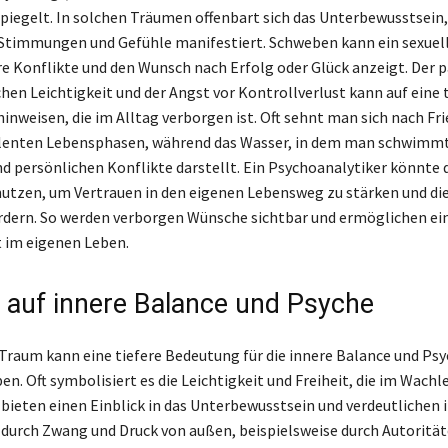
piegelt. In solchen Träumen offenbart sich das Unterbewusstsein
Stimmungen und Gefühle manifestiert. Schweben kann ein sexuel
ere Konflikte und den Wunsch nach Erfolg oder Glück anzeigt. Der 
hen Leichtigkeit und der Angst vor Kontrollverlust kann auf eine 
hinweisen, die im Alltag verborgen ist. Oft sehnt man sich nach Fr
ulenten Lebensphasen, während das Wasser, in dem man schwimmt
 persönlichen Konflikte darstellt. Ein Psychoanalytiker könnte 
utzen, um Vertrauen in den eigenen Lebensweg zu stärken und die
rdern. So werden verborgen Wünsche sichtbar und ermöglichen ei
 im eigenen Leben.
s auf innere Balance und Psyche
raum kann eine tiefere Bedeutung für die innere Balance und Psy
n. Oft symbolisiert es die Leichtigkeit und Freiheit, die im Wachl
bieten einen Einblick in das Unterbewusstsein und verdeutlichen 
e durch Zwang und Druck von außen, beispielsweise durch Autorität