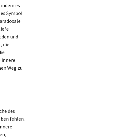
, indem es
les Symbol
paradoxale
tiefe
ieden und
, die
die
 innere
nen Weg zu
che des
eben fehlen.
innere
en,