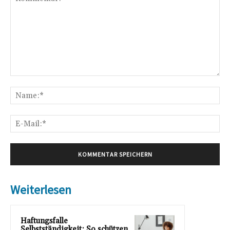
Kommentar:
Na
E-
Mai
Weiterlesen
Haftungsfalle
Selbstständigkeit: So schützen