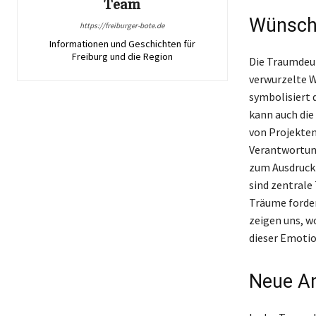
Team
Wünsch
https://freiburger-bote.de
Informationen und Geschichten für
Freiburg und die Region
Die Traumdeu
verwurzelte W
symbolisiert
kann auch die
von Projekten
Verantwortung
zum Ausdruck
sind zentrale
Träume forder
zeigen uns, w
dieser Emotio
Neue An