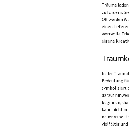
Träume laden 
zu fördern. S
Oft werden Wü
einen tiefere
wertvolle Erk
eigene Kreativ
Traumko
In der Traum
Bedeutung für
symbolisiert 
darauf hinwei
beginnen, die
kann nicht nu
neuer Aspekte
vielfältig un