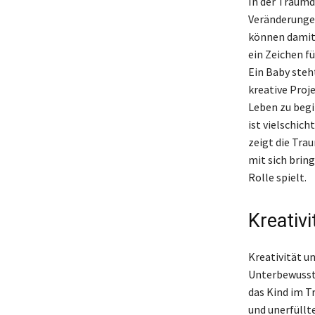
In der Traumd
Veränderunge
können damit 
ein Zeichen f
Ein Baby steh
kreative Proj
Leben zu begi
ist vielschich
zeigt die Tra
mit sich brin
Rolle spielt.
Kreativ
Kreativität u
Unterbewusst
das Kind im T
und unerfüllt