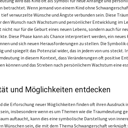
eutung wird das Kind oft als Symbol für neue Anfänge und persönl
n betrachtet. Wenn jemand von einem Kind ohne Schwangerschaf
tief verwurzelte Wünsche und Ängste verbunden sein. Diese Trä
ür den Wunsch nach Wachstum und persönlicher Entwicklung im Le
t nicht nur für die Geburt eines neuen Lebens, sondern auch für ne
ekte. Diese Phase kann als Chance interpretiert werden, ein neues 
nnen und sich neuen Herausforderungen zu stellen. Die Symbolik 
tig und spiegelt das Potenzial wider, das in jedem von uns steckt.
umdeutung in diesem Kontext, dass Veränderungen oft positive En
gen können und das Streben nach persönlichem Wachstum eine ess
ität und Möglichkeiten entdecken
nd die Erforschung neuer Möglichkeiten finden oft ihren Ausdruck 
sein, insbesondere wenn es um Themen wie die Traumdeutung ge
raum auftaucht, kann dies eine symbolische Darstellung von inne
en Wünschen sein, die mit dem Thema Schwangerschaft verknüpft s