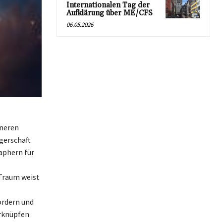
Internationalen Tag der
Aufklärung über ME/CFS
06.05.2026
nneren
gerschaft
aphern für
 Traum weist
ördern und
erknüpfen