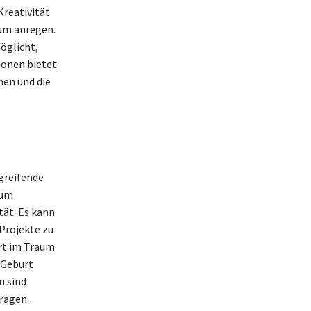
Kreativität
tum anregen.
öglicht,
ionen bietet
hen und die
greifende
aum
tät. Es kann
 Projekte zu
urt im Traum
 Geburt
n sind
ragen.