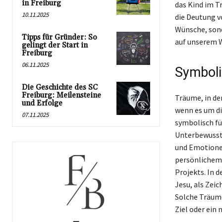
in Freiburg
das Kind im T
10.11.2025
die Deutung v
Wünsche, sond
Tipps für Gründer: So
auf unserem W
gelingt der Start in
Freiburg
06.11.2025
Symboli
Die Geschichte des SC
Freiburg: Meilensteine
Träume, in de
und Erfolge
wenn es um d
07.11.2025
symbolisch fü
Unterbewussts
und Emotionen
persönlichem 
Projekts. In 
Jesu, als Zei
Solche Träume
Ziel oder ein 