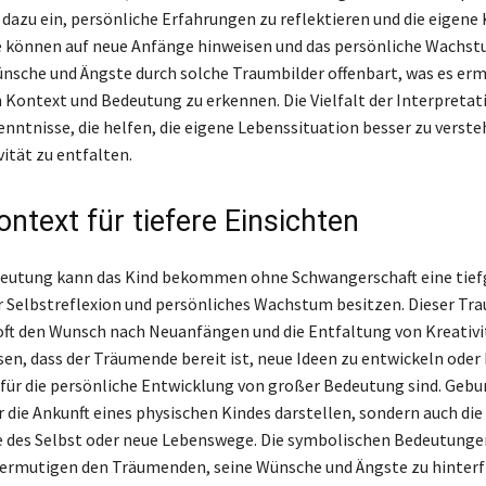
dazu ein, persönliche Erfahrungen zu reflektieren und die eigene 
ie können auf neue Anfänge hinweisen und das persönliche Wachs
nsche und Ängste durch solche Traumbilder offenbart, was es erm
n Kontext und Bedeutung zu erkennen. Die Vielfalt der Interpretat
enntnisse, die helfen, die eigene Lebenssituation besser zu verste
ität zu entfalten.
ntext für tiefere Einsichten
deutung kann das Kind bekommen ohne Schwangerschaft eine tief
 Selbstreflexion und persönliches Wachstum besitzen. Dieser Tr
oft den Wunsch nach Neuanfängen und die Entfaltung von Kreativi
sen, dass der Träumende bereit ist, neue Ideen zu entwickeln oder
 für die persönliche Entwicklung von großer Bedeutung sind. Geb
r die Ankunft eines physischen Kindes darstellen, sondern auch die
 des Selbst oder neue Lebenswege. Die symbolischen Bedeutunge
d ermutigen den Träumenden, seine Wünsche und Ängste zu hinterf