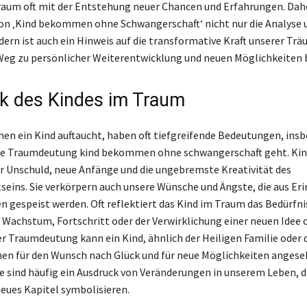
raum oft mit der Entstehung neuer Chancen und Erfahrungen. Dah
on ‚Kind bekommen ohne Schwangerschaft‘ nicht nur die Analyse 
ern ist auch ein Hinweis auf die transformative Kraft unserer Trä
eg zu persönlicher Weiterentwicklung und neuen Möglichkeiten b
k des Kindes im Traum
nen ein Kind auftaucht, haben oft tiefgreifende Bedeutungen, ins
ie Traumdeutung kind bekommen ohne schwangerschaft geht. Kin
r Unschuld, neue Anfänge und die ungebremste Kreativität des
eins. Sie verkörpern auch unsere Wünsche und Ängste, die aus Er
 gespeist werden. Oft reflektiert das Kind im Traum das Bedürfni
Wachstum, Fortschritt oder der Verwirklichung einer neuen Idee 
der Traumdeutung kann ein Kind, ähnlich der Heiligen Familie oder 
chen für den Wunsch nach Glück und für neue Möglichkeiten anges
 sind häufig ein Ausdruck von Veränderungen in unserem Leben, d
neues Kapitel symbolisieren.