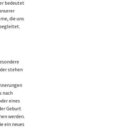
er bedeutet
unserer
ume, die uns
egleitet.
besondere
der stehen
innerungen
s nach
oder eines
der Geburt
ehen werden.
ie ein neues