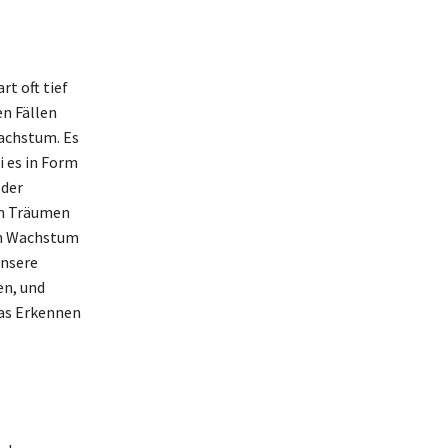
t oft tief
n Fällen
achstum. Es
i es in Form
 der
en Träumen
em Wachstum
Unsere
en, und
Das Erkennen