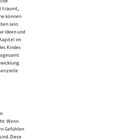
iche
t träumt,
ume können
ben sein.
ue Ideen und
Kapitel im
des Kindes
 Insgesamt
twicklung
enzielle
im
ht. Wenn
ren Gefühlen
ind. Diese