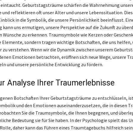
 eintaucht. Geburtstagsträume schärfen die Wahrnehmung unsere
e und reflektieren oft unser Alter und unsere Lebenssituation. Di
inblick in die Symbolik, die unsere Persönlichkeit beeinflusst. Ein
kann uns ermutigen, unsere Perspektive auf die Zukunft zu über
n Wünsche zu erkennen. Traumsymbole wie Kerzen oder Geschenke
e Elemente, sondern tragen wichtige Botschaften, die uns helfen,
 zu verstehen. Wenn wir die Dynamik zwischen unserem Geburtst
denen Emotionen betrachten, eröffnen sich neue Wege, unsere T
eln und unsere persönliche Entwicklung zu fördern.
ur Analyse Ihrer Traumerlebnisse
genen Botschaften Ihrer Geburtstagsträume zu entschlüsseln, ist
Symbolik und den Emotionen auseinanderzusetzen, die in diesen 
eobachten Sie die Traumsymbole, die Ihnen begegnen, und überleg
liche Bedeutung sie für Sie haben. In der Psychologie spielt das 
 Rolle, daher kann das Führen eines Traumtagebuchs hilfreich sei