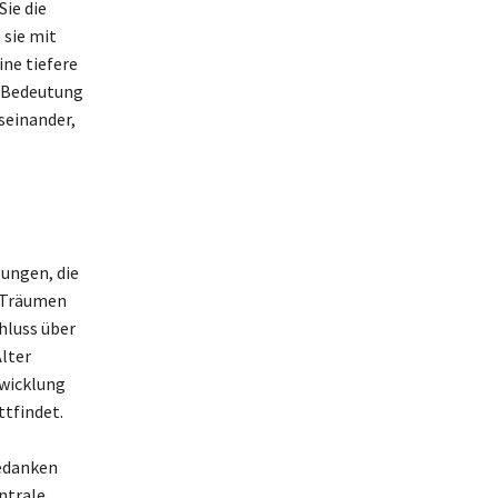
ie die
 sie mit
ne tiefere
n Bedeutung
seinander,
ungen, die
n Träumen
hluss über
lter
twicklung
ttfindet.
gedanken
ntrale