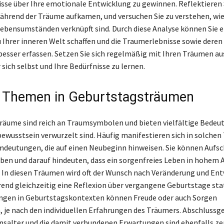
sse über Ihre emotionale Entwicklung zu gewinnen. Reflektieren S
während der Träume aufkamen, und versuchen Sie zu verstehen, wie
Lebensumständen verknüpft sind. Durch diese Analyse können Sie ei
 Ihrer inneren Welt schaffen und die Traumerlebnisse sowie dere
 besser erfassen. Setzen Sie sich regelmäßig mit Ihren Träumen au
sich selbst und Ihre Bedürfnisse zu lernen.
 Themen in Geburtstagsträumen
äume sind reich an Traumsymbolen und bieten vielfältige Bedeut
bewusstsein verwurzelt sind. Häufig manifestieren sich in solche
mdeutungen, die auf einen Neubeginn hinweisen. Sie können Aufsc
eben und darauf hindeuten, dass ein sorgenfreies Leben in hohem A
t. In diesen Träumen wird oft der Wunsch nach Veränderung und En
rend gleichzeitig eine Reflexion über vergangene Geburtstage sta
gen in Geburtstagskontexten können Freude oder auch Sorgen
, je nach den individuellen Erfahrungen des Träumers. Abschluss
nsalter und die damit verbundenen Erwartungen sind ebenfalls ze