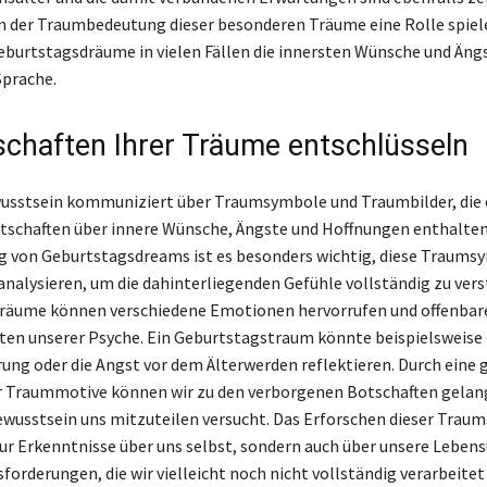
n der Traumbedeutung dieser besonderen Träume eine Rolle spiel
burtstagsdräume in vielen Fällen die innersten Wünsche und Ängs
Sprache.
schaften Ihrer Träume entschlüsseln
usstsein kommuniziert über Traumsymbole und Traumbilder, die 
tschaften über innere Wünsche, Ängste und Hoffnungen enthalten.
 von Geburtstagsdreams ist es besonders wichtig, diese Traums
 analysieren, um die dahinterliegenden Gefühle vollständig zu ver
räume können verschiedene Emotionen hervorrufen und offenbare
hten unserer Psyche. Ein Geburtstagstraum könnte beispielsweis
ung oder die Angst vor dem Älterwerden reflektieren. Durch eine 
r Traummotive können wir zu den verborgenen Botschaften gelang
wusstsein uns mitzuteilen versucht. Das Erforschen dieser Trau
nur Erkenntnisse über uns selbst, sondern auch über unsere Lebe
forderungen, die wir vielleicht noch nicht vollständig verarbeitet