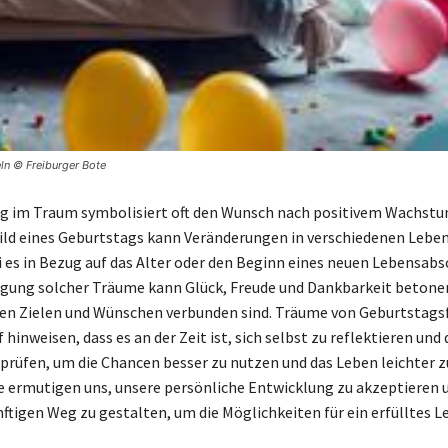
ln © Freiburger Bote
ag im Traum symbolisiert oft den Wunsch nach positivem Wachst
ild eines Geburtstags kann Veränderungen in verschiedenen Leb
i es in Bezug auf das Alter oder den Beginn eines neuen Lebensabs
egung solcher Träume kann Glück, Freude und Dankbarkeit betonen
en Zielen und Wünschen verbunden sind. Träume von Geburtstags
hinweisen, dass es an der Zeit ist, sich selbst zu reflektieren und
prüfen, um die Chancen besser zu nutzen und das Leben leichter z
 ermutigen uns, unsere persönliche Entwicklung zu akzeptieren u
ftigen Weg zu gestalten, um die Möglichkeiten für ein erfülltes L