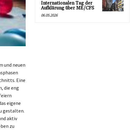
Internationalen Tag der
Aufklärung über ME/CFS
06.05.2026
um und neuen
ensphasen
chnitts. Eine
, die eng
feiern
 das eigene
u gestalten.
nd aktiv
eben zu