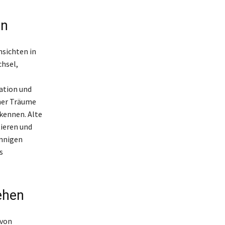
en
sichten in
hsel,
ation und
cher Träume
kennen. Alte
tieren und
innigen
s
ehen
 von