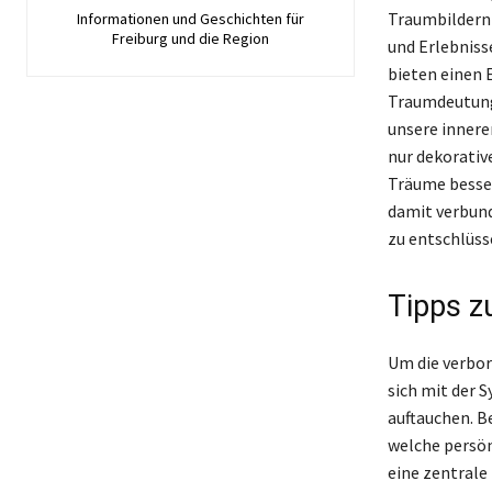
Traumbildern
Informationen und Geschichten für
Freiburg und die Region
und Erlebniss
bieten einen E
Traumdeutung 
unsere innere
nur dekorativ
Träume besser
damit verbun
zu entschlüss
Tipps z
Um die verbor
sich mit der 
auftauchen. B
welche persön
eine zentrale