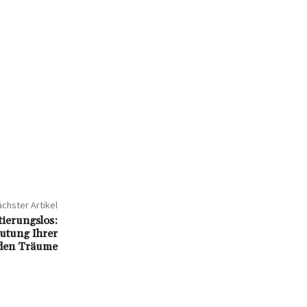
chster Artikel
ierungslos:
eutung Ihrer
den Träume