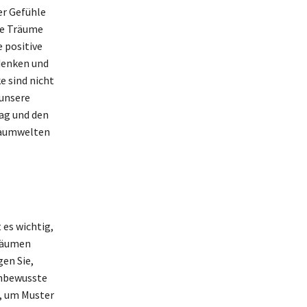
r Gefühle
ese Träume
e positive
denken und
 sind nicht
 unsere
ag und den
raumwelten
 es wichtig,
Träumen
en Sie,
Unbewusste
n, um Muster