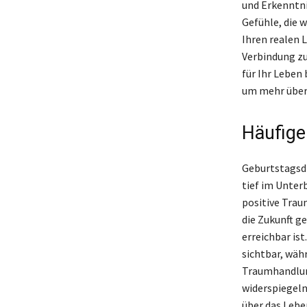
und Erkenntni
Gefühle, die 
Ihren realen 
Verbindung zu
für Ihr Leben
um mehr über 
Häufige
Geburtstagsdr
tief im Unter
positive Trau
die Zukunft g
erreichbar is
sichtbar, wäh
Traumhandlun
widerspiegeln
über das Lebe