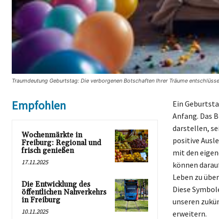
Traumdeutung Geburtstag: Die verborgenen Botschaften Ihrer Träume entschlüsse
Empfohlen
Ein Geburtst
Anfang. Das B
darstellen, se
Wochenmärkte in
positive Ausl
Freiburg: Regional und
frisch genießen
mit den eigen
17.11.2025
können darauf 
Leben zu über
Die Entwicklung des
Diese Symbole
öffentlichen Nahverkehrs
in Freiburg
unseren zukün
10.11.2025
erweitern.