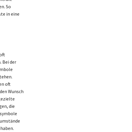
en. So
te in eine
oft
 Bei der
ymbole
stehen.
n oft
e den Wunsch
gezielte
en, die
msymbole
nsumstände
 haben.