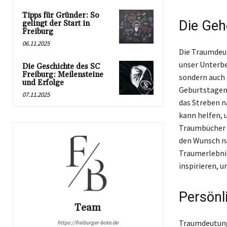
Tipps für Gründer: So
Die Geh
gelingt der Start in
Freiburg
06.11.2025
Die Traumdeut
unser Unterbe
Die Geschichte des SC
Freiburg: Meilensteine
sondern auch 
und Erfolge
Geburtstagen 
07.11.2025
das Streben n
kann helfen, 
Traumbücher v
den Wunsch na
Traumerlebnis
inspirieren, u
Persönl
Team
Traumdeutung 
https://freiburger-bote.de