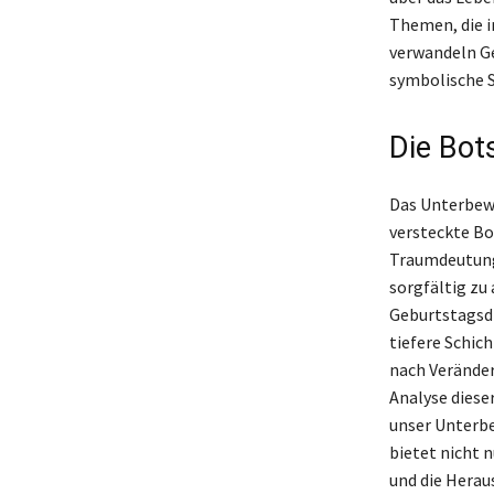
Themen, die i
verwandeln Ge
symbolische 
Die Bot
Das Unterbew
versteckte Bo
Traumdeutung
sorgfältig zu
Geburtstagsd
tiefere Schic
nach Veränder
Analyse diese
unser Unterbe
bietet nicht 
und die Heraus