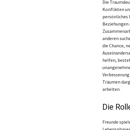
Die Traumdeut
Konflikten un
persönliches 
Beziehungen 
Zusammenarbei
anderen suche
die Chance, n
Auseinanderse
helfen, beste
unangenehmen
Verbesserung 
Träumen darge
arbeiten.
Die Rol
Freunde spiel
Lebensphasen