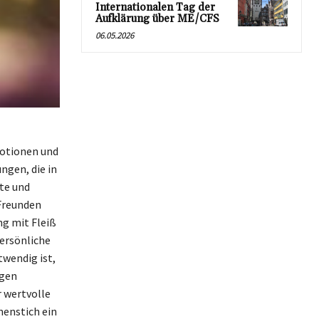
Internationalen Tag der
Aufklärung über ME/CFS
06.05.2026
motionen und
ngen, die in
te und
 Freunden
ng mit Fleiß
persönliche
wendig ist,
ngen
 wertvolle
nenstich ein