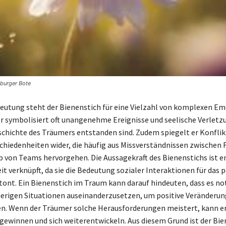
iburger Bote
eutung steht der Bienenstich für eine Vielzahl von komplexen E
Er symbolisiert oft unangenehme Ereignisse und seelische Verletzu
chichte des Träumers entstanden sind. Zudem spiegelt er Konflik
hiedenheiten wider, die häufig aus Missverständnissen zwischen
b von Teams hervorgehen. Die Aussagekraft des Bienenstichs ist e
t verknüpft, da sie die Bedeutung sozialer Interaktionen für das 
nt. Ein Bienenstich im Traum kann darauf hindeuten, dass es not
ierigen Situationen auseinanderzusetzen, um positive Veränderu
n. Wenn der Träumer solche Herausforderungen meistert, kann er
gewinnen und sich weiterentwickeln. Aus diesem Grund ist der Bie