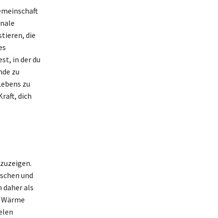
emeinschaft
onale
tieren, die
es
st, in der du
nde zu
Lebens zu
aft, dich
fzuzeigen.
ischen und
 daher als
nd Wärme
elen