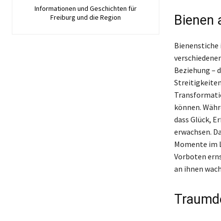
Informationen und Geschichten für
Bienen 
Freiburg und die Region
Bienenstiche 
verschiedenen
Beziehung – d
Streitigkeite
Transformatio
können. Währe
dass Glück, E
erwachsen. Da
Momente im Le
Vorboten erns
an ihnen wach
Traumde