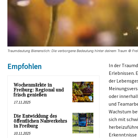
Traumdeutung Bienenstich: Die verborgene Bedeutung hinter deinem Traum © Fre
Empfohlen
In der Traumd
Erlebnissen. 
der Lebensges
Wochenmärkte in
Meinungsversc
Freiburg: Regional und
frisch genießen
oder innerhal
17.11.2025
und Teamarbei
Wachstum beto
Die Entwicklung des
sich mit schw
öffentlichen Nahverkehrs
in Freiburg
herbeizuführe
10.11.2025
Erkenntnisse 