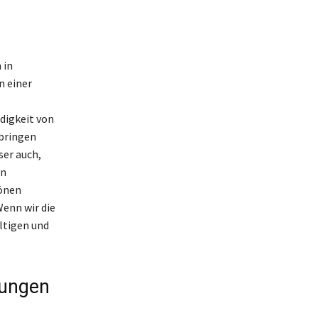
 in
n einer
digkeit von
 bringen
ser auch,
on
hönen
enn wir die
ltigen und
rungen