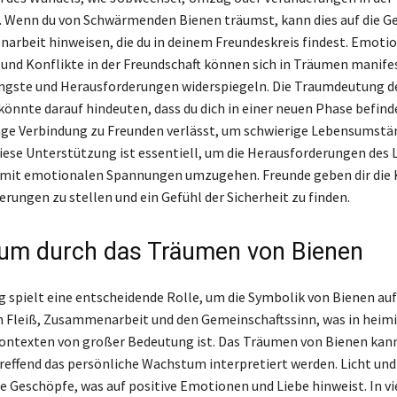
. Wenn du von Schwärmenden Bienen träumst, kann dies auf die G
rbeit hinweisen, die du in deinem Freundeskreis findest. Emoti
und Konflikte in der Freundschaft können sich in Träumen manifes
ngste und Herausforderungen widerspiegeln. Die Traumdeutung d
önnte darauf hindeuten, dass du dich in einer neuen Phase befinde
enge Verbindung zu Freunden verlässt, um schwierige Lebensumstä
iese Unterstützung ist essentiell, um die Herausforderungen des 
mit emotionalen Spannungen umzugehen. Freunde geben dir die Kr
rungen zu stellen und ein Gefühl der Sicherheit zu finden.
um durch das Träumen von Bienen
spielt eine entscheidende Rolle, um die Symbolik von Bienen au
n Fleiß, Zusammenarbeit und den Gemeinschaftssinn, was in heim
ontexten von großer Bedeutung ist. Das Träumen von Bienen kann
reffend das persönliche Wachstum interpretiert werden. Licht u
 Geschöpfe, was auf positive Emotionen und Liebe hinweist. In vi