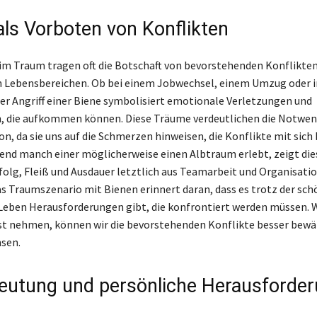
als Vorboten von Konflikten
im Traum tragen oft die Botschaft von bevorstehenden Konflikten
 Lebensbereichen. Ob bei einem Jobwechsel, einem Umzug oder i
er Angriff einer Biene symbolisiert emotionale Verletzungen und
n, die aufkommen können. Diese Träume verdeutlichen die Notwen
n, da sie uns auf die Schmerzen hinweisen, die Konflikte mit sich
nd manch einer möglicherweise einen Albtraum erlebt, zeigt die
rfolg, Fleiß und Ausdauer letztlich aus Teamarbeit und Organisati
s Traumszenario mit Bienen erinnert daran, dass es trotz der sc
ben Herausforderungen gibt, die konfrontiert werden müssen. W
t nehmen, können wir die bevorstehenden Konflikte besser bewä
sen.
utung und persönliche Herausforde