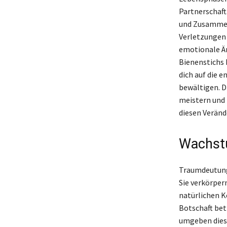
Partnerschaft
und Zusammena
Verletzungen 
emotionale Ä
Bienenstichs k
dich auf die 
bewältigen. D
meistern und 
diesen Verände
Wachst
Traumdeutung 
Sie verkörper
natürlichen K
Botschaft bet
umgeben diese