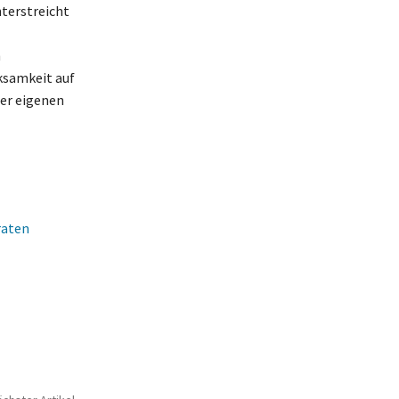
nterstreicht
h
ksamkeit auf
der eigenen
raten