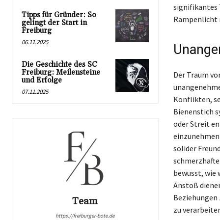
signifikantes
Tipps für Gründer: So
Rampenlicht r
gelingt der Start in
Freiburg
06.11.2025
Unange
Die Geschichte des SC
Freiburg: Meilensteine
Der Traum von
und Erfolge
unangenehme E
07.11.2025
Konflikten, s
Bienenstich s
oder Streit e
einzunehmen 
solider Freun
schmerzhaften
bewusst, wie 
Anstoß dienen
Beziehungen z
Team
zu verarbeiten
https://freiburger-bote.de