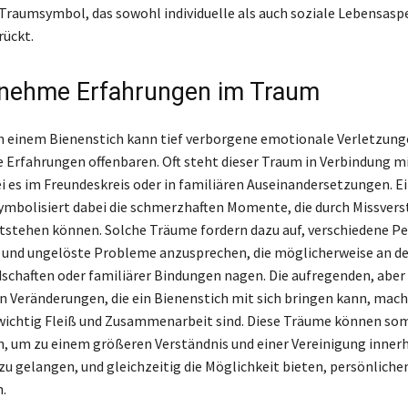
 Traumsymbol, das sowohl individuelle als auch soziale Lebensasp
ückt.
nehme Erfahrungen im Traum
 einem Bienenstich kann tief verborgene emotionale Verletzung
rfahrungen offenbaren. Oft steht dieser Traum in Verbindung m
ei es im Freundeskreis oder in familiären Auseinandersetzungen. E
ymbolisiert dabei die schmerzhaften Momente, die durch Missvers
ntstehen können. Solche Träume fordern dazu auf, verschiedene P
und ungelöste Probleme anzusprechen, die möglicherweise an de
dschaften oder familiärer Bindungen nagen. Die aufregenden, aber
 Veränderungen, die ein Bienenstich mit sich bringen kann, mac
wichtig Fleiß und Zusammenarbeit sind. Diese Träume können som
, um zu einem größeren Verständnis und einer Vereinigung innerh
u gelangen, und gleichzeitig die Möglichkeit bieten, persönlich
.