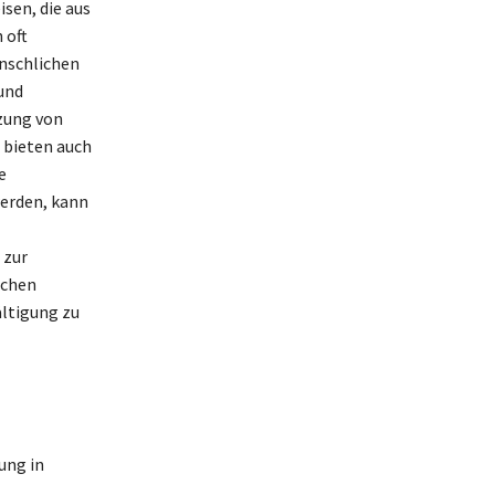
sen, die aus
 oft
nschlichen
und
zung von
 bieten auch
e
erden, kann
 zur
lchen
ltigung zu
ung in