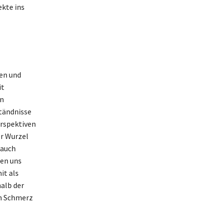
ekte ins
en und
it
in
tändnisse
erspektiven
r Wurzel
 auch
hen uns
it als
alb der
en Schmerz