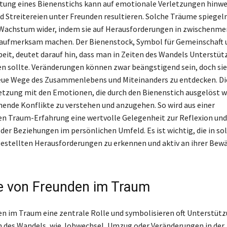
ung eines Bienenstichs kann auf emotionale Verletzungen hinwei
d Streitereien unter Freunden resultieren. Solche Träume spiegeln
Wachstum wider, indem sie auf Herausforderungen in zwischenme
aufmerksam machen. Der Bienenstock, Symbol für Gemeinschaft 
t, deutet darauf hin, dass man in Zeiten des Wandels Unterstüt
n sollte. Veränderungen können zwar beängstigend sein, doch sie
eue Wege des Zusammenlebens und Miteinanders zu entdecken. Di
tzung mit den Emotionen, die durch den Bienenstich ausgelöst w
hende Konflikte zu verstehen und anzugehen. So wird aus einer
 Traum-Erfahrung eine wertvolle Gelegenheit zur Reflexion und
der Beziehungen im persönlichen Umfeld. Es ist wichtig, die in so
stellten Herausforderungen zu erkennen und aktiv an ihrer Bewä
le von Freunden im Traum
en im Traum eine zentrale Rolle und symbolisieren oft Unterstütz
 des Wandels, wie Jobwechsel, Umzug oder Veränderungen in der