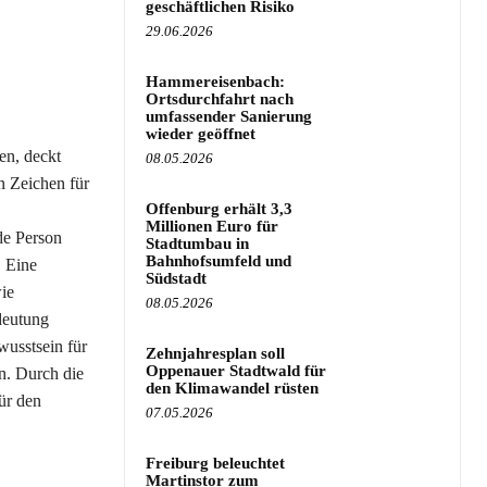
geschäftlichen Risiko
29.06.2026
Hammereisenbach:
Ortsdurchfahrt nach
umfassender Sanierung
wieder geöffnet
en, deckt
08.05.2026
n Zeichen für
Offenburg erhält 3,3
Millionen Euro für
de Person
Stadtumbau in
Bahnhofsumfeld und
. Eine
Südstadt
ie
08.05.2026
deutung
wusstsein für
Zehnjahresplan soll
Oppenauer Stadtwald für
n. Durch die
den Klimawandel rüsten
ür den
07.05.2026
Freiburg beleuchtet
Martinstor zum