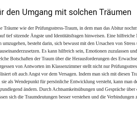
ür den Umgang mit solchen Träumen
e Träume wie der Prüfungsstress-Traum, in dem man das Abitur noch
uf tief sitzende Ängste und Identitätsfragen hinweisen. Eine hilfreiche
 umzugehen, besteht darin, sich bewusst mit den Ursachen von Stress
auseinanderzusetzen. Es kann hilfreich sein, Emotionen zuzulassen un
welche Botschaften der Traum über die Herausforderungen des Erwachs
rgessen von Antworten im Klassenzimmer stellt nicht nur Prüfungsstres
isiert oft auch Angst vor dem Versagen. Indem man sich mit diesen 
d sie als Wendepunkt für persönliche Entwicklung versteht, kann man
 grundlegend ändern. Durch Achtsamkeitsübungen und Gespräche über 
ssen sich die Traumdeutungen besser verstehen und die Verbindungen z