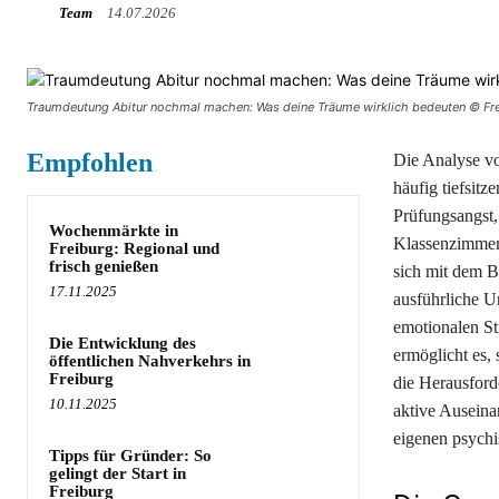
Team
14.07.2026
Traumdeutung Abitur nochmal machen: Was deine Träume wirklich bedeuten © Fre
Empfohlen
Die Analyse vo
häufig tiefsit
Prüfungsangst,
Wochenmärkte in
Klassenzimmer 
Freiburg: Regional und
frisch genießen
sich mit dem B
17.11.2025
ausführliche U
emotionalen S
Die Entwicklung des
ermöglicht es,
öffentlichen Nahverkehrs in
Freiburg
die Herausford
10.11.2025
aktive Auseina
eigenen psychi
Tipps für Gründer: So
gelingt der Start in
Freiburg