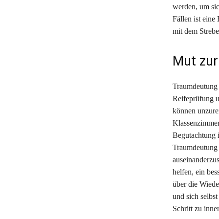
werden, um sic
Fällen ist ein
mit dem Strebe
Mut zur
Traumdeutung A
Reifeprüfung 
können unzurei
Klassenzimmer 
Begutachtung i
Traumdeutung a
auseinanderzus
helfen, ein be
über die Wiede
und sich selbst
Schritt zu inn