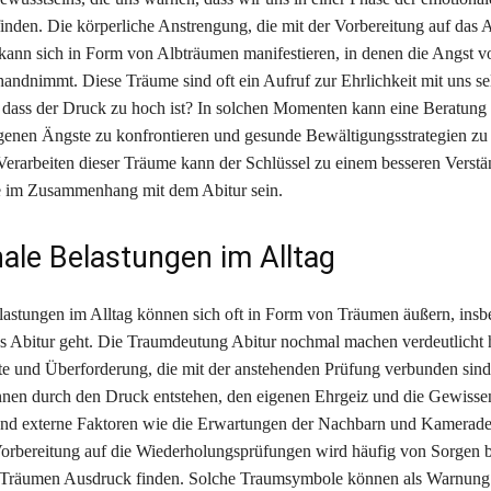
nden. Die körperliche Anstrengung, die mit der Vorbereitung auf das A
 kann sich in Form von Albträumen manifestieren, in denen die Angst 
handnimmt. Diese Träume sind oft ein Aufruf zur Ehrlichkeit mit uns sel
dass der Druck zu hoch ist? In solchen Momenten kann eine Beratung h
igenen Ängste zu konfrontieren und gesunde Bewältigungsstrategien zu
erarbeiten dieser Träume kann der Schlüssel zu einem besseren Verstä
e im Zusammenhang mit dem Abitur sein.
ale Belastungen im Alltag
astungen im Alltag können sich oft in Form von Träumen äußern, insb
 Abitur geht. Die Traumdeutung Abitur nochmal machen verdeutlicht 
e und Überforderung, die mit der anstehenden Prüfung verbunden sind
en durch den Druck entstehen, den eigenen Ehrgeiz und die Gewissen
end externe Faktoren wie die Erwartungen der Nachbarn und Kamerade
Vorbereitung auf die Wiederholungsprüfungen wird häufig von Sorgen be
n Träumen Ausdruck finden. Solche Traumsymbole können als Warnung