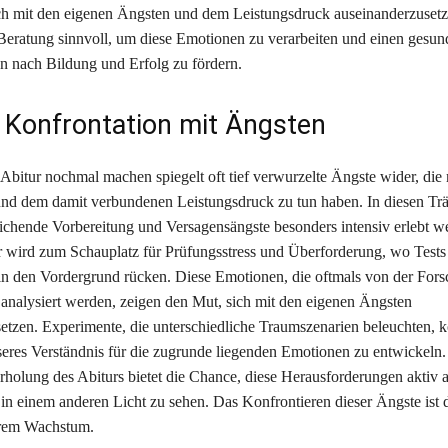
h mit den eigenen Ängsten und dem Leistungsdruck auseinanderzusetze
e Beratung sinnvoll, um diese Emotionen zu verarbeiten und einen ges
n nach Bildung und Erfolg zu fördern.
 Konfrontation mit Ängsten
bitur nochmal machen spiegelt oft tief verwurzelte Ängste wider, die 
und dem damit verbundenen Leistungsdruck zu tun haben. In diesen T
chende Vorbereitung und Versagensängste besonders intensiv erlebt w
wird zum Schauplatz für Prüfungsstress und Überforderung, wo Tests
n den Vordergrund rücken. Diese Emotionen, die oftmals von der For
nalysiert werden, zeigen den Mut, sich mit den eigenen Ängsten
etzen. Experimente, die unterschiedliche Traumszenarien beleuchten, 
sseres Verständnis für die zugrunde liegenden Emotionen zu entwickeln
rholung des Abiturs bietet die Chance, diese Herausforderungen aktiv
 in einem anderen Licht zu sehen. Das Konfrontieren dieser Ängste ist d
erem Wachstum.