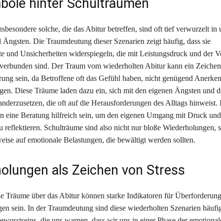
bole hinter Schulträumen
sbesondere solche, die das Abitur betreffen, sind oft tief verwurzelt in
Ängsten. Die Traumdeutung dieser Szenarien zeigt häufig, dass sie
e und Unsicherheiten widerspiegeln, die mit Leistungsdruck und der V
verbunden sind. Der Traum vom wiederholten Abitur kann ein Zeichen 
ung sein, da Betroffene oft das Gefühl haben, nicht genügend Anerke
ngen. Diese Träume laden dazu ein, sich mit den eigenen Ängsten und d
nderzusetzen, die oft auf die Herausforderungen des Alltags hinweist. 
 eine Beratung hilfreich sein, um den eigenen Umgang mit Druck und
 reflektieren. Schulträume sind also nicht nur bloße Wiederholungen, 
eise auf emotionale Belastungen, die bewältigt werden sollten.
olungen als Zeichen von Stress
 Träume über das Abitur können starke Indikatoren für Überforderun
en sein. In der Traumdeutung sind diese wiederholten Szenarien häufi
ewusstseins, die uns warnen, dass wir uns in einer Phase der emotional