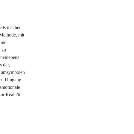
mals machen
 Methode, mit
 und
d zu
enenlebens
s dar,
Traumsymbolen
 den Umgang
emotionale
ur Realität