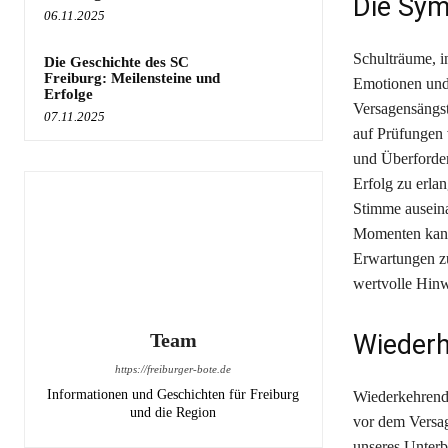
Die Sym
06.11.2025
Schulträume, in
Die Geschichte des SC
Freiburg: Meilensteine und
Emotionen und 
Erfolge
Versagensängst
07.11.2025
auf Prüfungen 
und Überforder
Erfolg zu erla
Stimme auseina
Momenten kann
Erwartungen zu
wertvolle Hinw
Team
Wiederh
https://freiburger-bote.de
Informationen und Geschichten für Freiburg
Wiederkehrende
und die Region
vor dem Versag
unseres Unterb