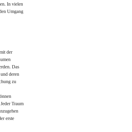
n. In vielen
unden Umgang
mit der
räumen
erden. Das
 und deren
schung zu
können
. Jeder Traum
 anzugehen
er erste