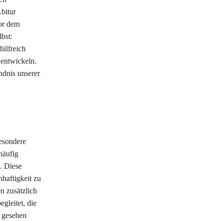
bitur
vor dem
bst:
ilfreich
 entwickeln.
ndnis unserer
esondere
häufig
. Diese
haftigkeit zu
n zusätzlich
gleitet, die
 gesehen