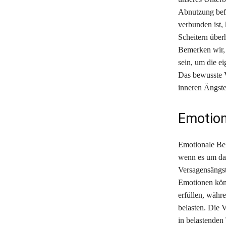
Abnutzung befi
verbunden ist,
Scheitern über
Bemerken wir, 
sein, um die e
Das bewusste V
inneren Ängst
Emotion
Emotionale Bel
wenn es um das
Versagensängst
Emotionen könn
erfüllen, währ
belasten. Die 
in belastende