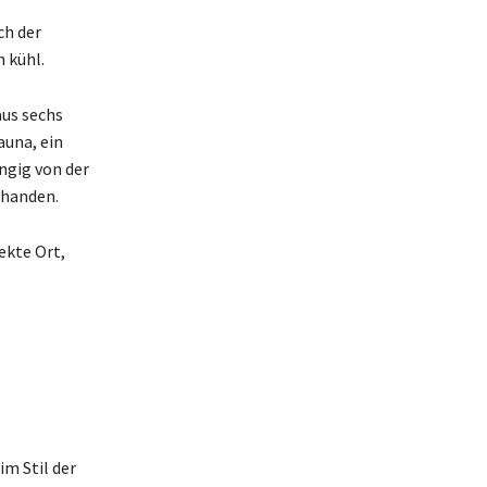
ch der
 kühl.
aus sechs
auna, ein
ngig von der
rhanden.
fekte Ort,
im Stil der