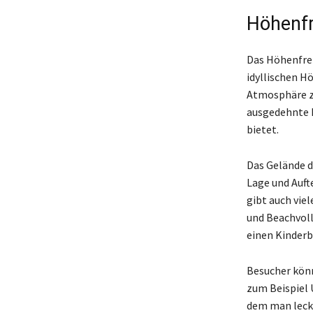
Höhenfr
Das Höhenfreib
idyllischen H
Atmosphäre z
ausgedehnte 
bietet.
Das Gelände d
Lage und Auft
gibt auch viel
und Beachvoll
einen Kinderb
Besucher könn
zum Beispiel 
dem man lecke