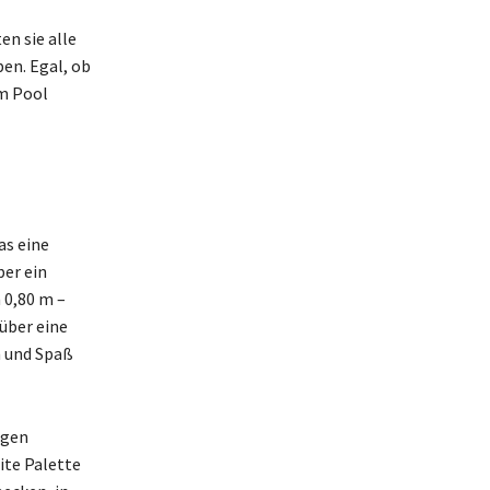
n sie alle
ben. Egal, ob
am Pool
as eine
er ein
 0,80 m –
über eine
n und Spaß
igen
ite Palette