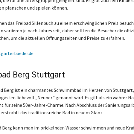
, die für alle Altersgruppen geeignet sind. Es gibt auch ein Kinder
en planschen und spielen können.
en das Freibad Sillenbuch zu einem erschwinglichen Preis besuch
 variieren je nach Jahreszeit, daher sollten die Besucher die offiz
hen, um die aktuellen Öffnungszeiten und Preise zu erfahren.
tgarterbaeder.de
bad Berg Stuttgart
d Berg ist ein charmantes Schwimmbad im Herzen von Stuttgart,
ästen liebevoll „Neuner“ genannt wird. Es gilt als ein wahrer N
nt für seine 50er-Jahre-Charme. Nach Abschluss der Sanierungsar
rstrahlt das traditionsreiche Bad in neuem Glanz.
d Berg kann man im prickelnden Wasser schwimmen und neue Kraf