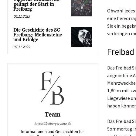
gelingt der Start in
Freiburg
Obwohl jedes 
06.11.2025
eine hervorrag
Sie ein begei
Die Geschichte des SC
verbringen mö
Freiburg: Meilensteine
und Erfolge
07.11.2025
Freibad
Das Freibad S
angenehme Atm
Mehrzweckbeck
1,80 m mit zw
Liegewiese un
haben können
Team
Das Freibad Si
https://freiburger-bote.de
Sommertag in
Informationen und Geschichten für