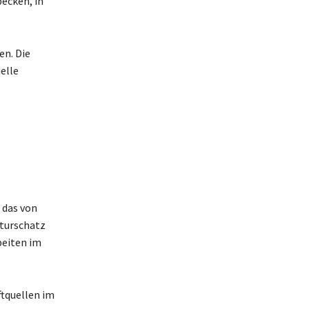
becken, in
en. Die
ielle
 das von
aturschatz
beiten im
tquellen im