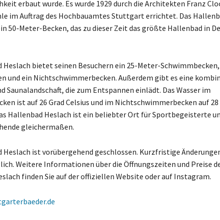
hkeit erbaut wurde. Es wurde 1929 durch die Architekten Franz Clo
chle im Auftrag des Hochbauamtes Stuttgart errichtet. Das Hallen
ein 50-Meter-Becken, das zu dieser Zeit das größte Hallenbad in D
d Heslach bietet seinen Besuchern ein 25-Meter-Schwimmbecken,
en und ein Nichtschwimmerbecken. Außerdem gibt es eine kombin
 Saunalandschaft, die zum Entspannen einlädt. Das Wasser im
en ist auf 26 Grad Celsius und im Nichtschwimmerbecken auf 28 
as Hallenbad Heslach ist ein beliebter Ort für Sportbegeisterte u
hende gleichermaßen.
 Heslach ist vorübergehend geschlossen. Kurzfristige Änderungen
lich. Weitere Informationen über die Öffnungszeiten und Preise d
slach finden Sie auf der offiziellen Website oder auf Instagram.
tgarterbaeder.de