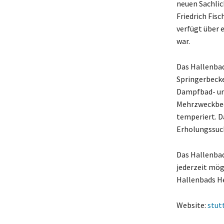
neuen Sachlic
Friedrich Fis
verfügt über 
war.
Das Hallenba
Springerbeck
Dampfbad- und
Mehrzweckbeck
temperiert. D
Erholungssuc
Das Hallenbad
jederzeit mög
Hallenbads He
Website:
stut