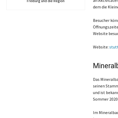
an Aktivitäten
Freiburg und die Region
dem die Klein
Besucher könn
Öffnungszeiten
Website besuc
Website:
stut
Mineral
Das Mineralba
seinen Stammg
und ist bekan
Sommer 2020 e
Im Mineralba