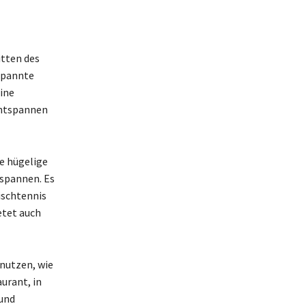
itten des
spannte
ine
Entspannen
e hügelige
tspannen. Es
ischtennis
etet auch
nutzen, wie
urant, in
und