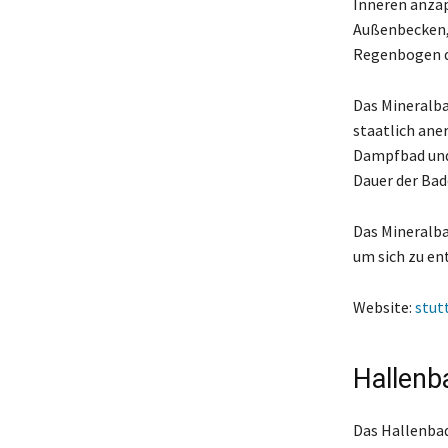
Inneren anzap
Außenbecken, 
Regenbogen de
Das Mineralba
staatlich ane
Dampfbad und
Dauer der Bad
Das Mineralbad
um sich zu en
Website:
stut
Hallenb
Das Hallenbad