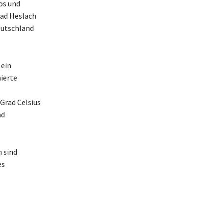
os und
bad Heslach
eutschland
 ein
ierte
Grad Celsius
nd
 sind
es