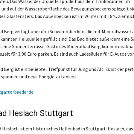
fen. Das Wasser der Urquelle sprudelt aus dem Trinkbrunnen im
und auf der Wasseroberfläche des Bewegungsbeckens spiegelt si
s Glasfensters. Das Außenbecken ist im Winter mit 18°C ziemlich
d Berg verfügt über drei Schwimmbecken, die mit Mineralwasser 
rkannten Heilquellen gefüllt sind. Das Bad bietet außerdem eine S
 eine Sonnenterrasse. Gäste des Mineralbad Berg können unabhä
ezeit für 3,00 Euro parken. Es sind auch Ladesäulen für E-Autos vo
 Berg ist ein beliebter Treffpunkt für Jung und Alt. Es ist der per
tspannen und neue Energie zu tanken.
tgarterbaeder.de
ad Heslach Stuttgart
 Heslach ist ein historisches Hallenbad in Stuttgart-Heslach, das 