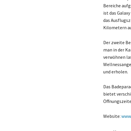
Bereiche aufg
ist das Galax
das Ausflugsz
Kilometern au
Der zweite Be
man in der K
verwöhnen lass
Wellnessange
und erholen.
Das Badeparad
bietet versch
Öffnungszeite
Website:
www.