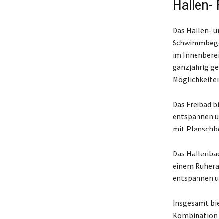
Hallen-
Das Hallen- u
Schwimmbegei
im Innenberei
ganzjährig g
Möglichkeiten
Das Freibad b
entspannen un
mit Planschb
Das Hallenbad
einem Ruhera
entspannen un
Insgesamt bie
Kombination 