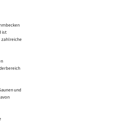
wimmbecken
 ist
 zahlreiche
en
derbereich
 Saunen und
davon
e