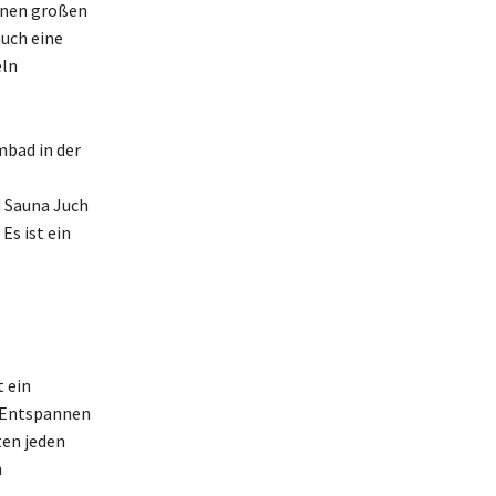
inen großen
uch eine
eln
mbad in der
 Sauna Juch
Es ist ein
t ein
m Entspannen
ten jeden
n