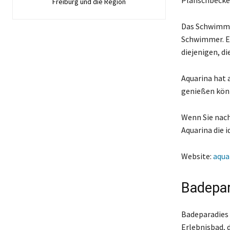
Planschbecken
Freiburg und die Region
Das Schwimmbe
Schwimmer. Es
diejenigen, d
Aquarina hat 
genießen könn
Wenn Sie nac
Aquarina die i
Website:
aqua
Badepar
Badeparadies 
Erlebnisbad, 