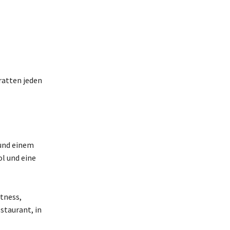
ratten jeden
 und einem
ol und eine
tness,
staurant, in