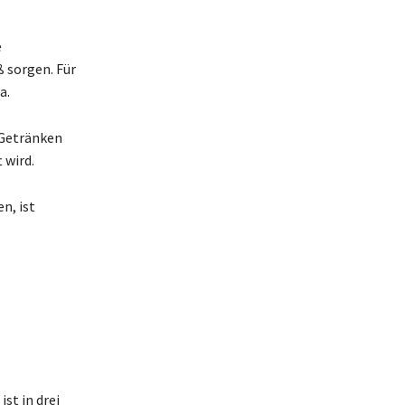
e
ß sorgen. Für
a.
 Getränken
 wird.
n, ist
st in drei