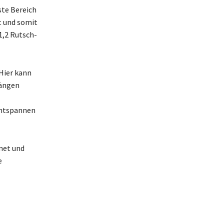
ste Bereich
t und somit
1,2 Rutsch-
 Hier kann
gängen
entspannen
net und
e