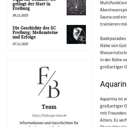
Multifunktion
gelingt der Start in
Freiburg
Abenteuerspie
06.11.2025
Sauna und ein
trainieren mö
Die Geschichte des SC
Freiburg: Meilensteine
und Erfolge
Badeparadies 
07.11.2025
Nähe von Gott
Wasserrutsche
in der Nähe v
großartiger O
Aquarin
Aquarina ist e
großartiger O
Team
mit Freunden.
https://freiburger-bote.de
Alters. Es ve
Informationen und Geschichten für