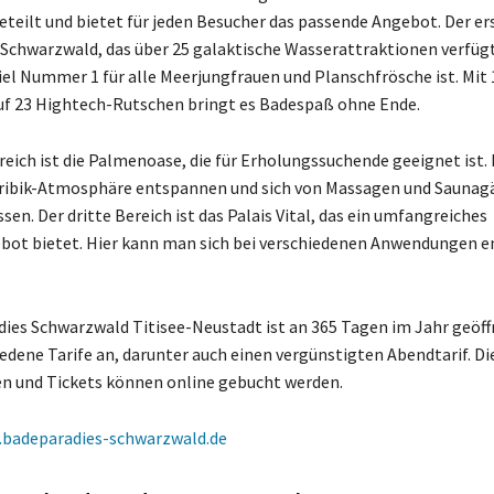
eteilt und bietet für jeden Besucher das passende Angebot. Der er
y Schwarzwald, das über 25 galaktische Wasserattraktionen verfüg
iel Nummer 1 für alle Meerjungfrauen und Planschfrösche ist. Mit 
f 23 Hightech-Rutschen bringt es Badespaß ohne Ende.
reich ist die Palmenoase, die für Erholungssuchende geeignet ist.
aribik-Atmosphäre entspannen und sich von Massagen und Sauna
en. Der dritte Bereich ist das Palais Vital, das ein umfangreiches
bot bietet. Hier kann man sich bei verschiedenen Anwendungen 
ies Schwarzwald Titisee-Neustadt ist an 365 Tagen im Jahr geöff
iedene Tarife an, darunter auch einen vergünstigten Abendtarif. Di
n und Tickets können online gebucht werden.
badeparadies-schwarzwald.de