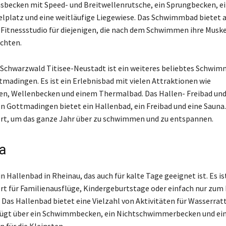
sbecken mit Speed- und Breitwellenrutsche, ein Sprungbecken, e
lplatz und eine weitläufige Liegewiese. Das Schwimmbad bietet a
 Fitnessstudio für diejenigen, die nach dem Schwimmen ihre Musk
chten.
Schwarzwald Titisee-Neustadt ist ein weiteres beliebtes Schwim
madingen. Es ist ein Erlebnisbad mit vielen Attraktionen wie
n, Wellenbecken und einem Thermalbad. Das Hallen- Freibad und
on Gottmadingen bietet ein Hallenbad, ein Freibad und eine Sauna. 
rt, um das ganze Jahr über zu schwimmen und zu entspannen.
a
in Hallenbad in Rheinau, das auch für kalte Tage geeignet ist. Es is
rt für Familienausflüge, Kindergeburtstage oder einfach nur zu
 Das Hallenbad bietet eine Vielzahl von Aktivitäten für Wasserrat
rfügt über ein Schwimmbecken, ein Nichtschwimmerbecken und ei