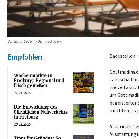
Schwimmbäder in Gottmadingen
Empfohlen
Badestellen 
Gottmadingen 
Wochenmärkte in
Landschaft un
Freiburg: Regional und
frisch genießen
Freizeitaktiv
17.11.2025
um Gottmading
begeisterter 
Die Entwicklung des
möchten, es g
öffentlichen Nahverkehrs
in Freiburg
10.11.2025
Aquarina ist 
Ausstattung u
Tipps für Gründer: So