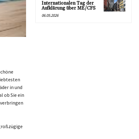
Internationalen Tag der
Aufklärung über ME/CFS
06.05.2026
schöne
liebtesten
äder in und
 ob Sie ein
 verbringen
 großzügige