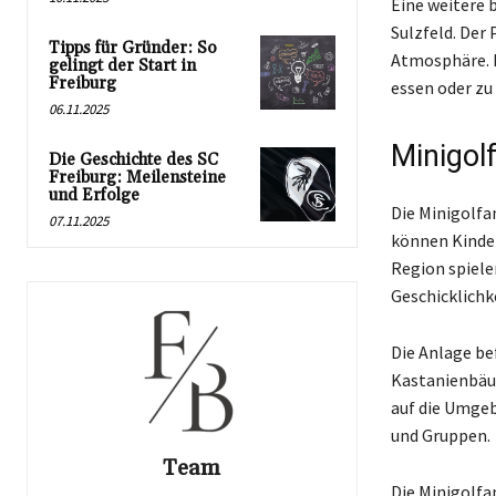
Eine weitere 
Sulzfeld. Der
Tipps für Gründer: So
Atmosphäre. E
gelingt der Start in
Freiburg
essen oder zu
06.11.2025
Minigol
Die Geschichte des SC
Freiburg: Meilensteine
und Erfolge
Die Minigolfa
07.11.2025
können Kinder
Region spiele
Geschicklichk
Die Anlage bef
Kastanienbäum
auf die Umgeb
und Gruppen.
Team
Die Minigolfa