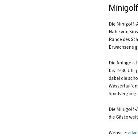
Minigol
Die Minigolf-A
Nähe von Sins
Rande des Sta
Erwachsene ge
Die Anlage is
bis 19.30 Uhr
dabei die sch
Wasserläufen,
Spielvergnüge
Die Minigolf-
die Gäste wei
Website:
adve