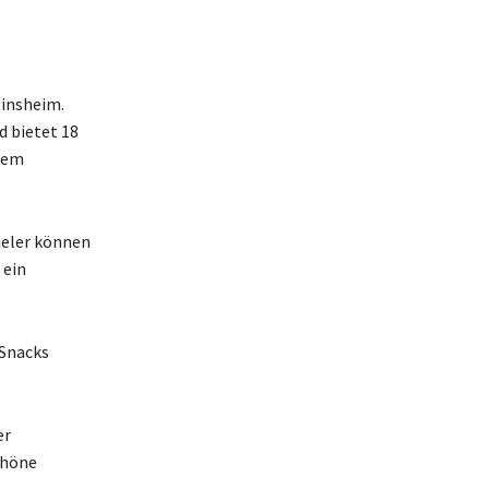
Sinsheim.
d bietet 18
inem
pieler können
 ein
 Snacks
er
chöne