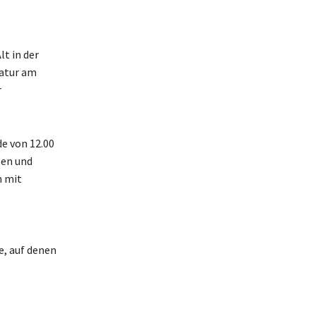
lt in der
Natur am
r
de von 12.00
len und
n mit
e, auf denen