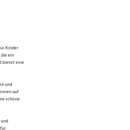
für Kinder
 die ein
d bietet eine
re und
Können auf
ine schöne
 und
für