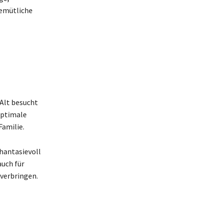
gemütliche
 Alt besucht
optimale
Familie.
phantasievoll
auch für
 verbringen.