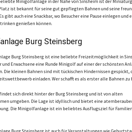
beliebte Minigolfanlage in der Nähe von Sinsheim ist der Miniatur
 Platz ist bekannt für seine gut gepflegten Bahnen und seine freun
s gibt auch eine Snackbar, wo Besucher eine Pause einlegen und 
 trinken genießen können.
fanlage Burg Steinsberg
nlage Burg Steinsberg ist eine beliebte Freizeitmöglichkeit in Sin
 und Erwachsene eine Runde Minigolf auf einer der schönsten Anl
n. Die kleinen Bahnen sind mit tückischen Hindernissen gespickt, 
eitswettbewerb einladen. Wer schafft es als erster alle Bahnen z
indet sich direkt hinter der Burg Steinsberg und ist von alten
en umgeben. Die Lage ist idyllisch und bietet eine atemberaube
ung. Die Minigolfanlage ist ein beliebtes Ausflugsziel für Familie
nlage Burg Steinsberg ist auch für Veranstaltungen wie Geburtsta