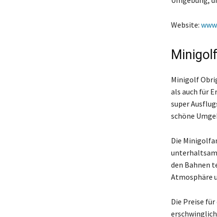
Umgebung, die
Website:
www.
Minigol
Minigolf Obri
als auch für E
super Ausflugs
schöne Umgeb
Die Minigolfa
unterhaltsame
den Bahnen te
Atmosphäre un
Die Preise fü
erschwinglich