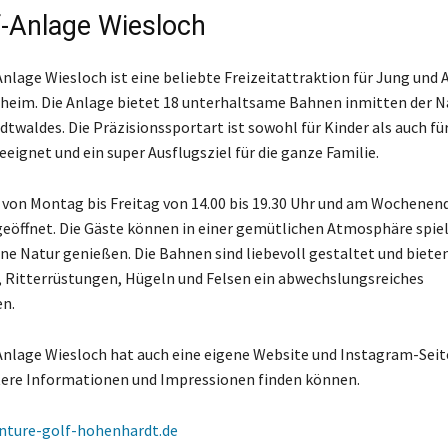
f-Anlage Wiesloch
nlage Wiesloch ist eine beliebte Freizeitattraktion für Jung und A
heim. Die Anlage bietet 18 unterhaltsame Bahnen inmitten der 
dtwaldes. Die Präzisionssportart ist sowohl für Kinder als auch fü
eignet und ein super Ausflugsziel für die ganze Familie.
t von Montag bis Freitag von 14.00 bis 19.30 Uhr und am Wochenen
 geöffnet. Die Gäste können in einer gemütlichen Atmosphäre spie
öne Natur genießen. Die Bahnen sind liebevoll gestaltet und biete
 Ritterrüstungen, Hügeln und Felsen ein abwechslungsreiches
n.
Anlage Wiesloch hat auch eine eigene Website und Instagram-Seit
tere Informationen und Impressionen finden können.
nture-golf-hohenhardt.de