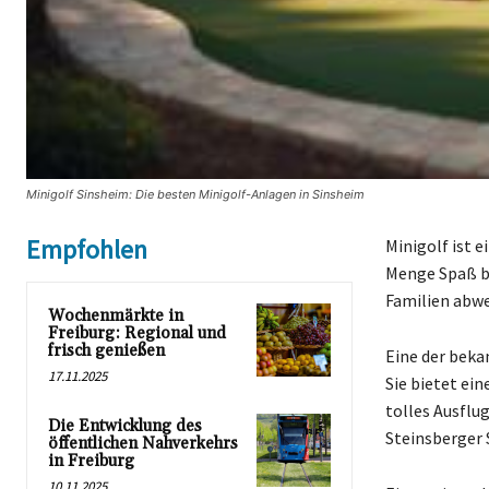
Minigolf Sinsheim: Die besten Minigolf-Anlagen in Sinsheim
Empfohlen
Minigolf ist e
Menge Spaß be
Familien abwe
Wochenmärkte in
Freiburg: Regional und
frisch genießen
Eine der beka
17.11.2025
Sie bietet ei
tolles Ausflug
Die Entwicklung des
Steinsberger 
öffentlichen Nahverkehrs
in Freiburg
10.11.2025