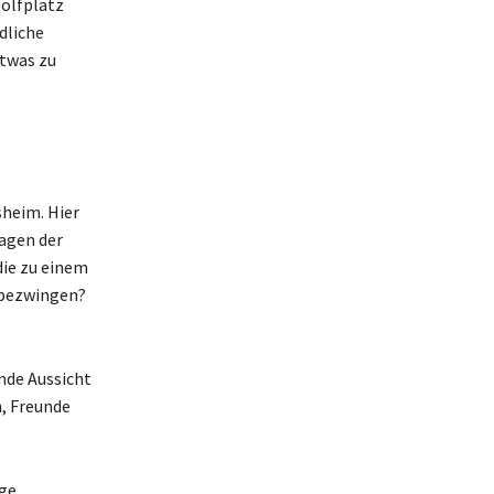
golfplatz
dliche
etwas zu
sheim. Hier
agen der
die zu einem
u bezwingen?
nde Aussicht
n, Freunde
ge,