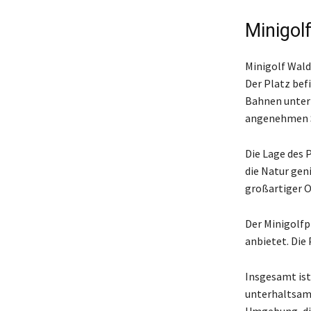
Minigol
Minigolf Wald
Der Platz bef
Bahnen unter 
angenehmen Sp
Die Lage des P
die Natur geni
großartiger O
Der Minigolfp
anbietet. Die 
Insgesamt ist
unterhaltsame