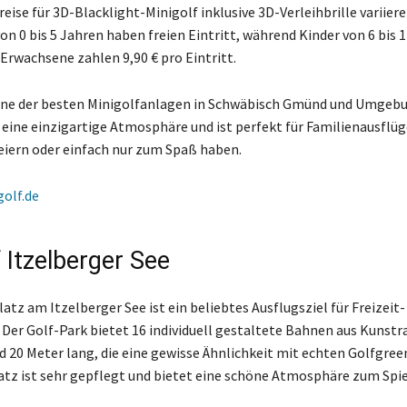
reise für 3D-Blacklight-Minigolf inklusive 3D-Verleihbrille variiere
von 0 bis 5 Jahren haben freien Eintritt, während Kinder von 6 bis 
 Erwachsene zahlen 9,90 € pro Eintritt.
eine der besten Minigolfanlagen in Schwäbisch Gmünd und Umgebu
 eine einzigartige Atmosphäre und ist perfekt für Familienausflüg
iern oder einfach nur zum Spaß haben.
golf.de
 Itzelberger See
atz am Itzelberger See ist ein beliebtes Ausflugsziel für Freizeit-
 Der Golf-Park bietet 16 individuell gestaltete Bahnen aus Kunstra
d 20 Meter lang, die eine gewisse Ähnlichkeit mit echten Golfgre
latz ist sehr gepflegt und bietet eine schöne Atmosphäre zum Spie