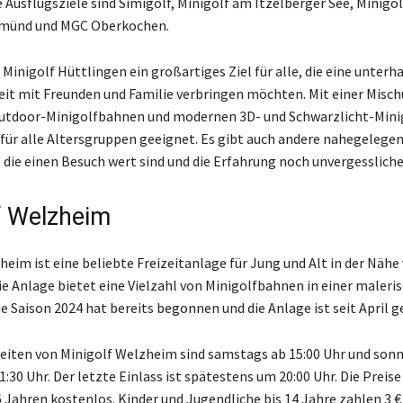
Ausflugsziele sind Simigolf, Minigolf am Itzelberger See, Minigol
münd und MGC Oberkochen.
 Minigolf Hüttlingen ein großartiges Ziel für alle, die eine unter
it mit Freunden und Familie verbringen möchten. Mit einer Misch
Outdoor-Minigolfbahnen und modernen 3D- und Schwarzlicht-Min
e für alle Altersgruppen geeignet. Es gibt auch andere nahegelege
, die einen Besuch wert sind und die Erfahrung noch unvergesslich
f Welzheim
heim ist eine beliebte Freizeitanlage für Jung und Alt in der Nähe
ie Anlage bietet eine Vielzahl von Minigolfbahnen in einer maleri
 Saison 2024 hat bereits begonnen und die Anlage ist seit April g
eiten von Minigolf Welzheim sind samstags ab 15:00 Uhr und sonn
1:30 Uhr. Der letzte Einlass ist spätestens um 20:00 Uhr. Die Preise 
6 Jahren kostenlos. Kinder und Jugendliche bis 14 Jahre zahlen 3 €