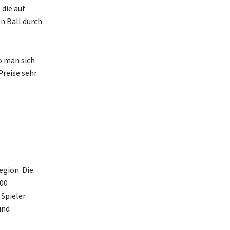
 die auf
n Ball durch
o man sich
Preise sehr
egion. Die
500
Spieler
und