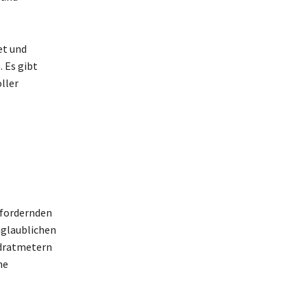
et und
 Es gibt
ller
sfordernden
nglaublichen
adratmetern
me