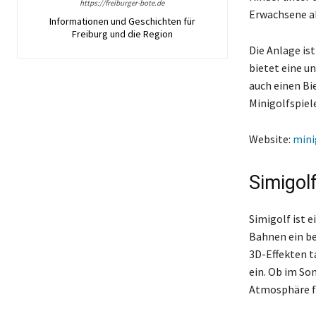
https://freiburger-bote.de
Erwachsene ab
Informationen und Geschichten für
Freiburg und die Region
Die Anlage is
bietet eine u
auch einen Bi
Minigolfspiele
Website:
mini
Simigol
Simigolf ist 
Bahnen ein be
3D-Effekten t
ein. Ob im So
Atmosphäre fü