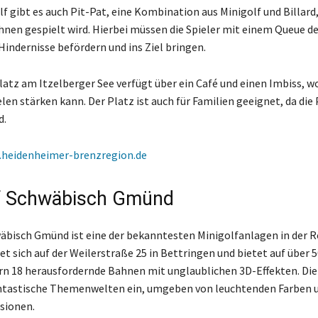
 gibt es auch Pit-Pat, eine Kombination aus Minigolf und Billard,
hnen gespielt wird. Hierbei müssen die Spieler mit einem Queue de
Hindernisse befördern und ins Ziel bringen.
latz am Itzelberger See verfügt über ein Café und einen Imbiss, w
en stärken kann. Der Platz ist auch für Familien geeignet, da die 
d.
heidenheimer-brenzregion.de
f Schwäbisch Gmünd
äbisch Gmünd ist eine der bekanntesten Minigolfanlagen in der R
t sich auf der Weilerstraße 25 in Bettringen und bietet auf über 
 18 herausfordernde Bahnen mit unglaublichen 3D-Effekten. Die 
antastische Themenwelten ein, umgeben von leuchtenden Farben 
usionen.