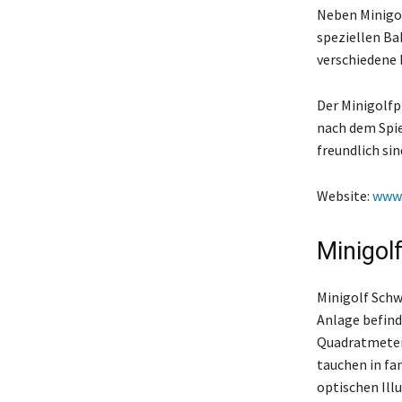
Neben Minigolf
speziellen Ba
verschiedene 
Der Minigolfp
nach dem Spiel
freundlich sin
Website:
www.
Minigol
Minigolf Schw
Anlage befinde
Quadratmetern
tauchen in f
optischen Ill