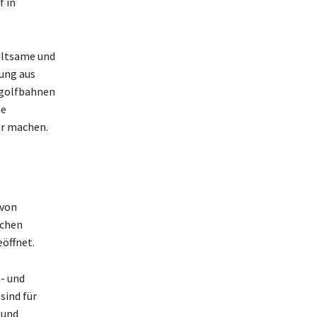
f in
haltsame und
ung aus
igolfbahnen
ne
er machen.
 von
schen
eöffnet.
- und
sind für
 und