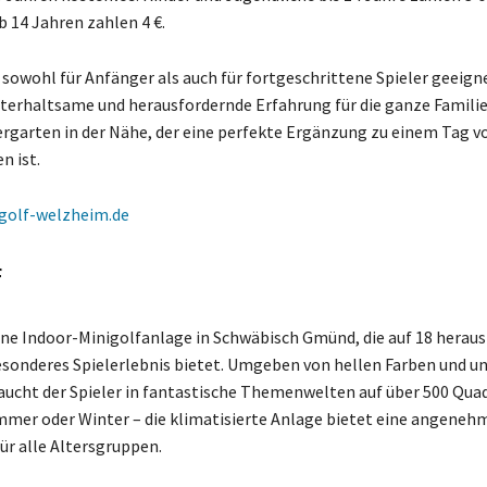
 14 Jahren zahlen 4 €.
t sowohl für Anfänger als auch für fortgeschrittene Spieler geeign
nterhaltsame und herausfordernde Erfahrung für die ganze Familie.
ergarten in der Nähe, der eine perfekte Ergänzung zu einem Tag vo
n ist.
golf-welzheim.de
f
eine Indoor-Minigolfanlage in Schwäbisch Gmünd, die auf 18 herau
sonderes Spielerlebnis bietet. Umgeben von hellen Farben und u
aucht der Spieler in fantastische Themenwelten auf über 500 Qu
mmer oder Winter – die klimatisierte Anlage bietet eine angeneh
r alle Altersgruppen.