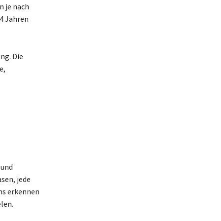
n je nach
14 Jahren
ng. Die
e,
 und
sen, jede
ens erkennen
len.