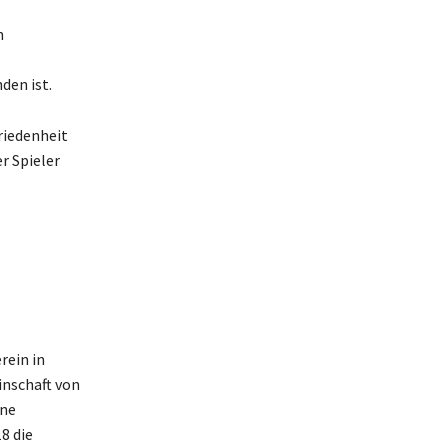
n
den ist.
riedenheit
er Spieler
rein in
inschaft von
ine
8 die