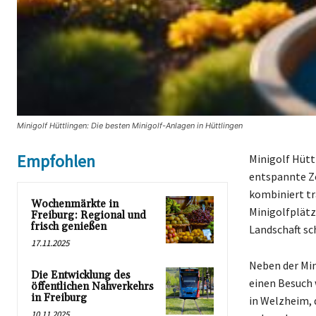
Minigolf Hüttlingen: Die besten Minigolf-Anlagen in Hüttlingen
Empfohlen
Minigolf Hütt
entspannte Ze
kombiniert tr
Wochenmärkte in
Minigolfplätz
Freiburg: Regional und
frisch genießen
Landschaft sc
17.11.2025
Neben der Min
Die Entwicklung des
einen Besuch 
öffentlichen Nahverkehrs
in Freiburg
in Welzheim, d
10.11.2025