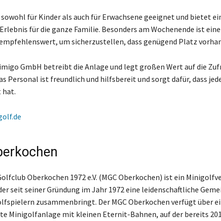
t sowohl für Kinder als auch für Erwachsene geeignet und bietet ei
 Erlebnis für die ganze Familie. Besonders am Wochenende ist eine
empfehlenswert, um sicherzustellen, dass genügend Platz vorhan
simigo GmbH betreibt die Anlage und legt großen Wert auf die Zuf
s Personal ist freundlich und hilfsbereit und sorgt dafür, dass jed
 hat.
golf.de
erkochen
Golfclub Oberkochen 1972 e.V. (MGC Oberkochen) ist ein Minigolfve
er seit seiner Gründung im Jahr 1972 eine leidenschaftliche Geme
lfspielern zusammenbringt. Der MGC Oberkochen verfügt über e
te Minigolfanlage mit kleinen Eternit-Bahnen, auf der bereits 201