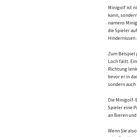
Minigolf ist n
kann, sondern
namens Minigo
die Spieler au
Hindernissen 
Zum Beispiel g
Loch fällt. Ei
Richtung lenkt
bevor er in da
sondern auch
Die Minigolf-
Spieler eine 
an Bieren und
Wenn Sie also