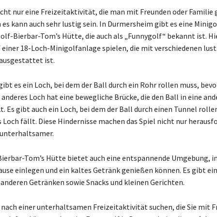
icht nur eine Freizeitaktivität, die man mit Freunden oder Familie
 es kann auch sehr lustig sein. In Durmersheim gibt es eine Minig
lf-Bierbar-Tom’s Hütte, die auch als „Funnygolf“ bekannt ist. H
f einer 18-Loch-Minigolfanlage spielen, die mit verschiedenen lus
ausgestattet ist.
ibt es ein Loch, bei dem der Ball durch ein Rohr rollen muss, bevor
n anderes Loch hat eine bewegliche Brücke, die den Ball in eine and
. Es gibt auch ein Loch, bei dem der Ball durch einen Tunnel rolle
s Loch fällt. Diese Hindernisse machen das Spiel nicht nur herausf
 unterhaltsamer.
Bierbar-Tom’s Hütte bietet auch eine entspannende Umgebung, in 
Pause einlegen und ein kaltes Getränk genießen können. Es gibt ei
 anderen Getränken sowie Snacks und kleinen Gerichten.
 nach einer unterhaltsamen Freizeitaktivität suchen, die Sie mit 