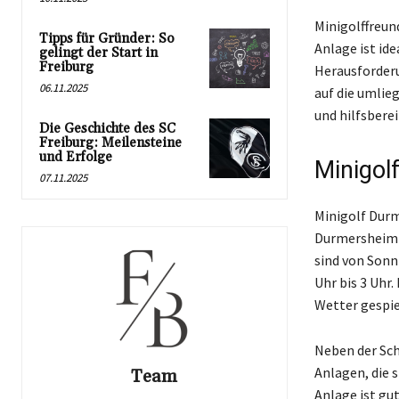
Minigolffreun
Tipps für Gründer: So
Anlage ist id
gelingt der Start in
Freiburg
Herausforderu
06.11.2025
auf die umlieg
und hilfsberei
Die Geschichte des SC
Freiburg: Meilensteine
und Erfolge
Minigol
07.11.2025
Minigolf Durm
Durmersheim u
sind von Sonn
Uhr bis 3 Uhr
Wetter gespie
Neben der Sch
Anlagen, die 
Team
Anlage ist gu