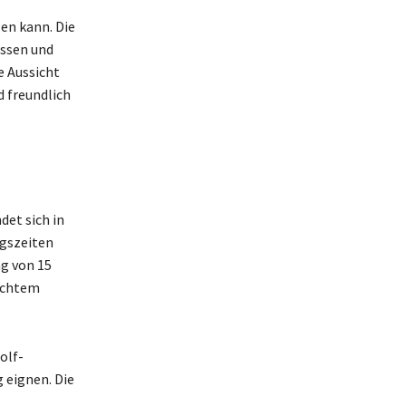
len kann. Die
issen und
e Aussicht
d freundlich
det sich in
ngszeiten
ag von 15
lechtem
olf-
 eignen. Die