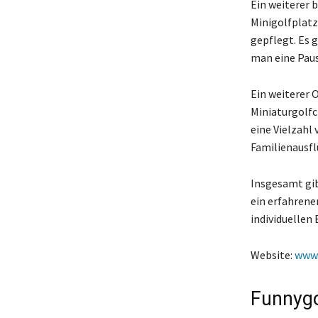
Ein weiterer b
Minigolfplatz
gepflegt. Es 
man eine Paus
Ein weiterer 
Miniaturgolfc
eine Vielzahl 
Familienausfl
Insgesamt gib
ein erfahrener
individuellen 
Website:
www.
Funnygo