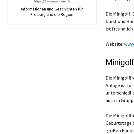
https://freiburger-bote.de
Informationen und Geschichten für
Die Minigolf-
Freiburg und die Region
Durst und Hun
ist freundlic
Website:
www.
Minigol
Die Minigolff
Anlage ist fü
unterschiedli
auch in Gruppe
Die Minigolff
Geburtstage o
großen Raum, 