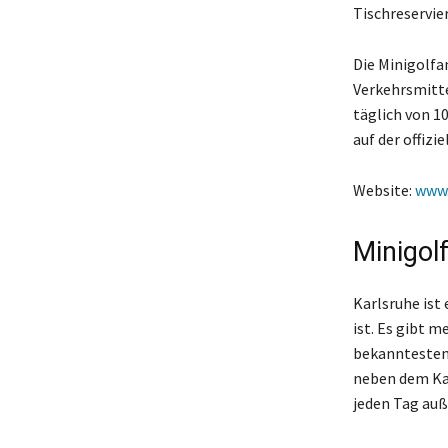
Tischreservi
Die Minigolfa
Verkehrsmitte
täglich von 10
auf der offizi
Website:
www
Minigol
Karlsruhe ist
ist. Es gibt m
bekanntesten 
neben dem Kar
jeden Tag auß