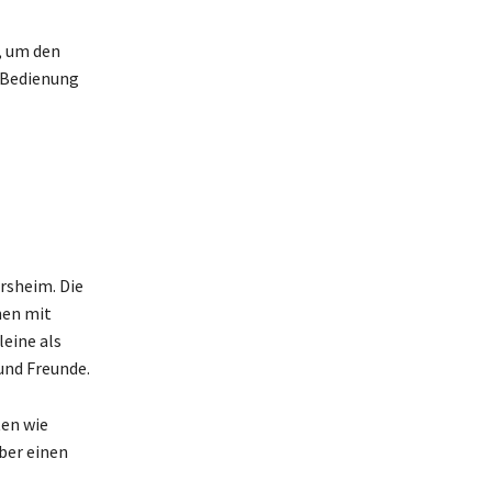
, um den
e Bedienung
rsheim. Die
nen mit
eine als
 und Freunde.
ten wie
ber einen