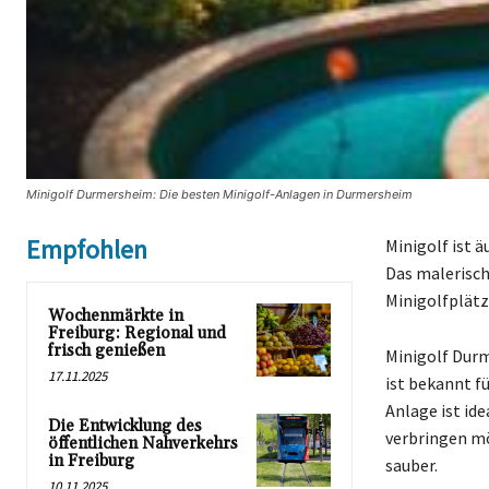
Minigolf Durmersheim: Die besten Minigolf-Anlagen in Durmersheim
Empfohlen
Minigolf ist 
Das malerisc
Minigolfplätz
Wochenmärkte in
Freiburg: Regional und
frisch genießen
Minigolf Durm
17.11.2025
ist bekannt f
Anlage ist ide
Die Entwicklung des
verbringen mö
öffentlichen Nahverkehrs
in Freiburg
sauber.
10.11.2025