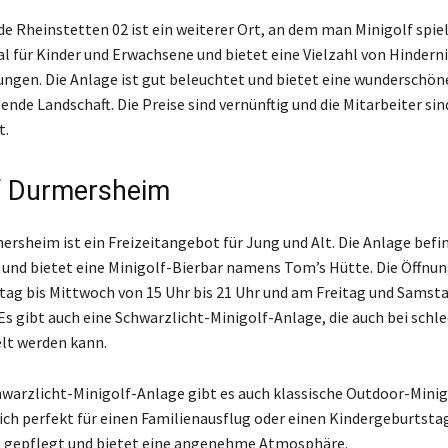
de Rheinstetten 02 ist ein weiterer Ort, an dem man Minigolf spie
eal für Kinder und Erwachsene und bietet eine Vielzahl von Hindern
ngen. Die Anlage ist gut beleuchtet und bietet eine wunderschön
ende Landschaft. Die Preise sind vernünftig und die Mitarbeiter sin
t.
f Durmersheim
ersheim ist ein Freizeitangebot für Jung und Alt. Die Anlage befin
nd bietet eine Minigolf-Bierbar namens Tom’s Hütte. Die Öffnu
tag bis Mittwoch von 15 Uhr bis 21 Uhr und am Freitag und Samst
. Es gibt auch eine Schwarzlicht-Minigolf-Anlage, die auch bei sch
lt werden kann.
warzlicht-Minigolf-Anlage gibt es auch klassische Outdoor-Minig
sich perfekt für einen Familienausflug oder einen Kindergeburtstag
t gepflegt und bietet eine angenehme Atmosphäre.