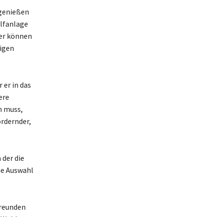
 genießen
olfanlage
ier können
tigen
 er in das
ere
n muss,
ordernder,
der die
ne Auswahl
Freunden