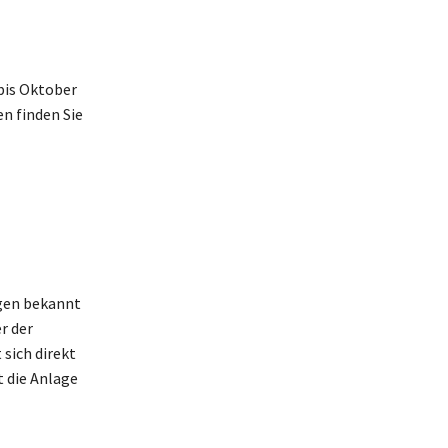
 bis Oktober
en finden Sie
agen bekannt
r der
sich direkt
t die Anlage