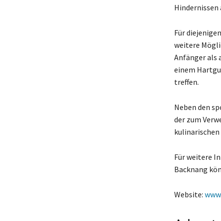
Hindernissen 
Für diejenige
weitere Mögli
Anfänger als 
einem Hartgum
treffen.
Neben den spo
der zum Verwe
kulinarischen
Für weitere I
Backnang könn
Website:
www.