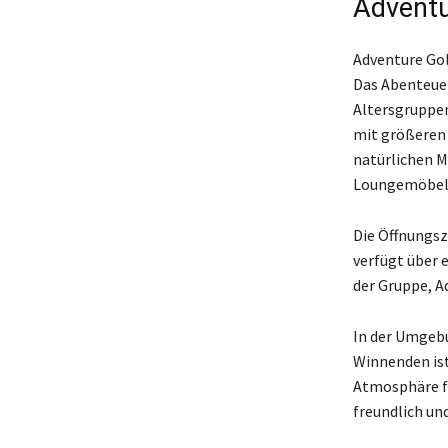
Adventu
Adventure Golf
Das Abenteuer
Altersgruppen
mit größeren 
natürlichen M
Loungemöbel
Die Öffnungsz
verfügt über 
der Gruppe, A
In der Umgebu
Winnenden ist 
Atmosphäre fü
freundlich und