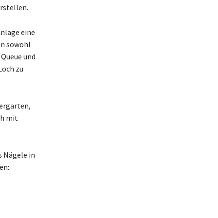
rstellen.
Anlage eine
en sowohl
m Queue und
Loch zu
ergarten,
ch mit
s Nägele in
en: