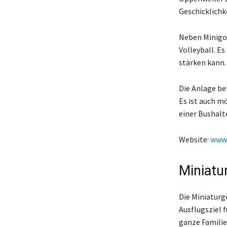
Geschicklichk
Neben Minigol
Volleyball. E
stärken kann.
Die Anlage be
Es ist auch m
einer Bushalte
Website:
www.
Miniatu
Die Miniaturg
Ausflugsziel f
ganze Familie