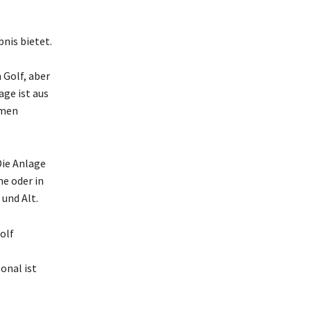
nis bietet.
 Golf, aber
ge ist aus
emen
Die Anlage
ne oder in
und Alt.
olf
onal ist