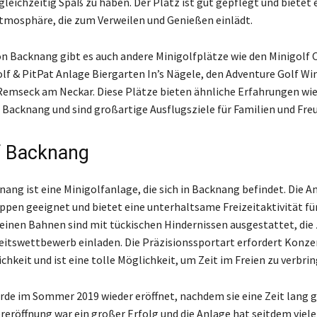
leichzeitig Spaß zu haben. Der Platz ist gut gepflegt und bietet 
mosphäre, die zum Verweilen und Genießen einlädt.
on Backnang gibt es auch andere Minigolfplätze wie den Minigolf 
olf & PitPat Anlage Biergarten In’s Nägele, den Adventure Golf W
Remseck am Neckar. Diese Plätze bieten ähnliche Erfahrungen wie
 Backnang und sind großartige Ausflugsziele für Familien und Fre
f Backnang
ang ist eine Minigolfanlage, die sich in Backnang befindet. Die An
uppen geeignet und bietet eine unterhaltsame Freizeitaktivität fü
kleinen Bahnen sind mit tückischen Hindernissen ausgestattet, die
eitswettbewerb einladen. Die Präzisionssportart erfordert Konze
chkeit und ist eine tolle Möglichkeit, um Zeit im Freien zu verbrin
rde im Sommer 2019 wieder eröffnet, nachdem sie eine Zeit lang 
ereröffnung war ein großer Erfolg und die Anlage hat seitdem viel