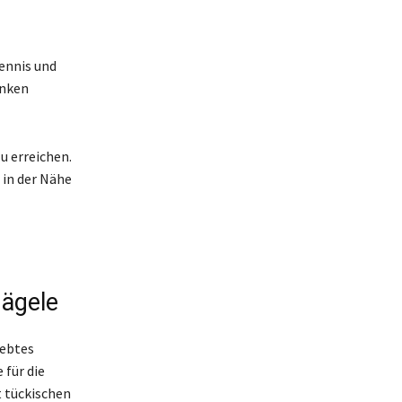
ennis und
änken
u erreichen.
 in der Nähe
Nägele
iebtes
 für die
t tückischen