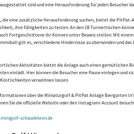
ausgestattet sind und eine Herausforderung für jeden Besucher da
n, die eine zusätzliche Herausforderung suchen, bietet die PitPat-
chkeit, ihre Fähigkeiten zu testen. An den 18 Turniertischen könn
auch Fortgeschrittene ihr Können unter Beweis stellen. Mit eine
miball gilt es, verschiedene Hindernisse zu überwinden und das 
rtlichen Aktivitäten bietet die Anlage auch einen gemütlichen Bi
ilen einlädt. Hier können die Besucher eine Pause einlegen und si
 Köstlichkeiten verwöhnen lassen.
nformationen über die Miniaturgolf & PitPat Anlage Biergarten In’
en Sie die offizielle Website oder den Instagram-Account besuch
minigolf-schwaikheim.de