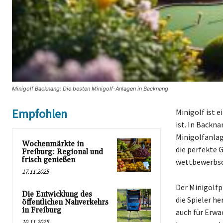
Minigolf Backnang: Die besten Minigolf-Anlagen in Backnang
Empfohlen
Minigolf ist 
ist. In Backn
Minigolfanlag
Wochenmärkte in
die perfekte 
Freiburg: Regional und
frisch genießen
wettbewerbsor
17.11.2025
Der Minigolfp
Die Entwicklung des
die Spieler he
öffentlichen Nahverkehrs
in Freiburg
auch für Erwa
10.11.2025