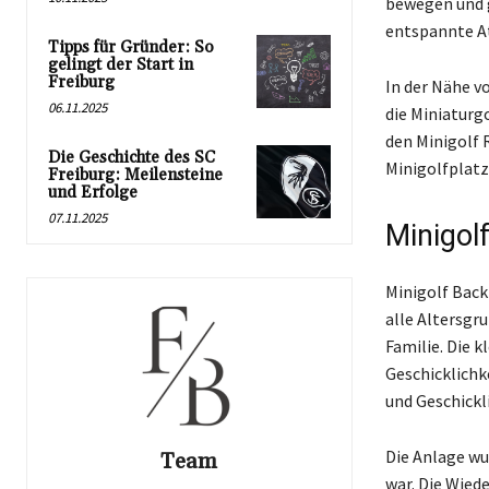
bewegen und g
entspannte At
Tipps für Gründer: So
gelingt der Start in
Freiburg
In der Nähe v
06.11.2025
die Miniaturg
den Minigolf 
Die Geschichte des SC
Minigolfplatz
Freiburg: Meilensteine
und Erfolge
07.11.2025
Minigol
Minigolf Backn
alle Altersgr
Familie. Die 
Geschicklichk
und Geschickli
Die Anlage wu
Team
war. Die Wied