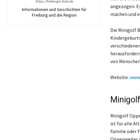
https://freiburger-bote.de
angezogen. Es
Informationen und Geschichten für
machen und ei
Freiburg und die Region
Die Minigolf 
Kindergeburts
verschiedene
herausfordern
von Menschen 
Website:
www.
Minigol
Minigolf Oppe
ist für alle 
Familie oder 
Oppenweiler a