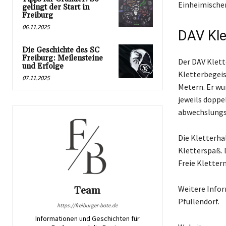
Einheimischen
gelingt der Start in
Freiburg
06.11.2025
DAV Kle
Die Geschichte des SC
Freiburg: Meilensteine
Der DAV Klette
und Erfolge
Kletterbegeis
07.11.2025
Metern. Er wu
jeweils doppe
abwechslungs
Die Kletterha
Kletterspaß. D
Freie Kletter
Weitere Infor
Team
Pfullendorf.
https://freiburger-bote.de
Informationen und Geschichten für