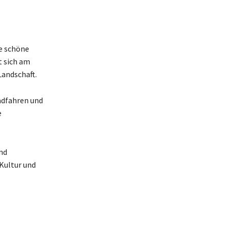
re schöne
t sich am
Landschaft.
adfahren und
e
und
Kultur und