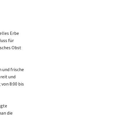
relles Erbe
Muss für
isches Obst
n und frische
reit und
 von 8:00 bis
igte
man die