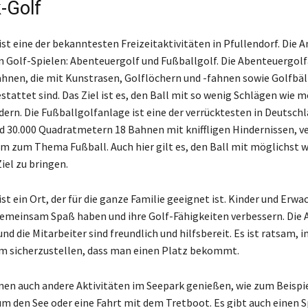
-Golf
st eine der bekanntesten Freizeitaktivitäten in Pfullendorf. Die A
n Golf-Spielen: Abenteuergolf und Fußballgolf. Die Abenteuergol
hnen, die mit Kunstrasen, Golflöchern und -fahnen sowie Golfbäl
tattet sind. Das Ziel ist es, den Ball mit so wenig Schlägen wie m
dern. Die Fußballgolfanlage ist eine der verrücktesten in Deutsch
nd 30.000 Quadratmetern 18 Bahnen mit kniffligen Hindernissen, v
 zum Thema Fußball. Auch hier gilt es, den Ball mit möglichst 
iel zu bringen.
st ein Ort, der für die ganze Familie geeignet ist. Kinder und Erw
emeinsam Spaß haben und ihre Golf-Fähigkeiten verbessern. Die A
nd die Mitarbeiter sind freundlich und hilfsbereit. Es ist ratsam, 
um sicherzustellen, dass man einen Platz bekommt.
en auch andere Aktivitäten im Seepark genießen, wie zum Beispie
m den See oder eine Fahrt mit dem Tretboot. Es gibt auch einen S