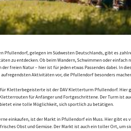
n Pfullendorf, gelegen im Südwesten Deutschlands, gibt es zahlr
itäten zu entdecken. Ob beim Wandern, Schwimmen oder einfach 
der freien Natur – hier ist für jeden etwas Passendes dabei. In die
ie aufregendsten Aktivitäten vor, die Pfullendorf besonders machen
für Kletterbegeisterte ist der DAV Kletterturm Pfullendorf. Hier g
Kletterrouten für Anfänger und Fortgeschrittene. Der Turm ist au
ietet eine tolle Möglichkeit, sich sportlich zu betätigen.
gerne einkaufen, ist der Markt in Pfullendorf ein Muss. Hier gibt es v
frisches Obst und Gemüse. Der Markt ist auch ein toller Ort, um si