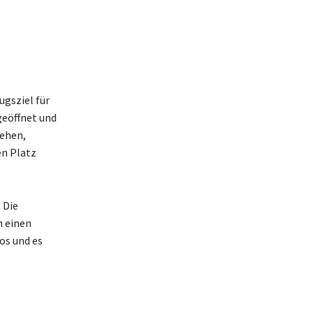
ugsziel für
geöffnet und
gehen,
n Platz
 Die
h einen
los und es