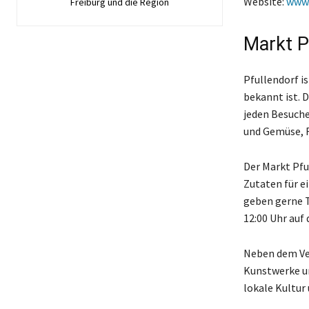
Website:
www.
Freiburg und die Region
Markt P
Pfullendorf is
bekannt ist. D
jeden Besucher
und Gemüse, F
Der Markt Pful
Zutaten für ei
geben gerne T
12:00 Uhr auf
Neben dem Ver
Kunstwerke un
lokale Kultur