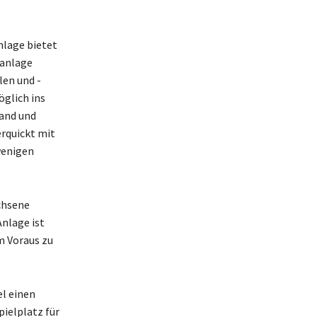
nlage bietet
fanlage
len und -
öglich ins
land und
erquickt mit
wenigen
achsene
nlage ist
im Voraus zu
l einen
pielplatz für