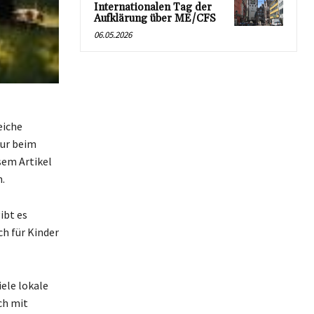
Internationalen Tag der
Aufklärung über ME/CFS
06.05.2026
eiche
nur beim
sem Artikel
.
ibt es
ch für Kinder
iele lokale
ch mit