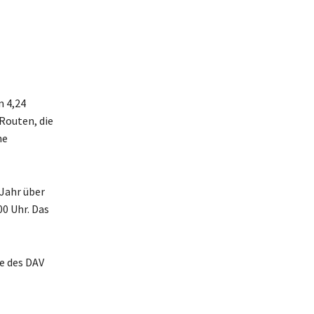
n 4,24
Routen, die
ne
 Jahr über
00 Uhr. Das
e des DAV