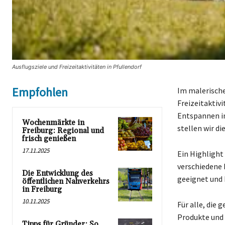
Ausflugsziele und Freizeitaktivitäten in Pfullendorf
Empfohlen
Im malerische
Freizeitaktiv
Entspannen in 
Wochenmärkte in
stellen wir d
Freiburg: Regional und
frisch genießen
17.11.2025
Ein Highlight 
verschiedene 
Die Entwicklung des
geeignet und b
öffentlichen Nahverkehrs
in Freiburg
10.11.2025
Für alle, die 
Produkte und 
Tipps für Gründer: So