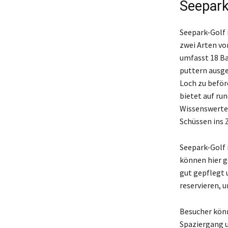
Seepark
Seepark-Golf i
zwei Arten vo
umfasst 18 Ba
puttern ausges
Loch zu beför
bietet auf ru
Wissenswertem
Schüssen ins Z
Seepark-Golf i
können hier g
gut gepflegt u
reservieren, 
Besucher könn
Spaziergang u