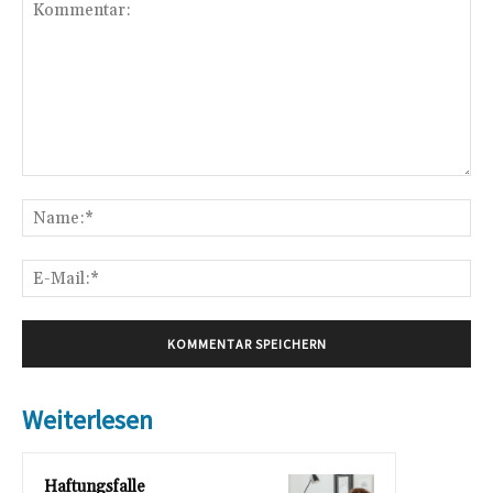
Kommentar:
Na
E-
Mai
Weiterlesen
Haftungsfalle