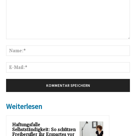
Kommentar:
Na
E-
Mai
Weiterlesen
Haftungsfalle
Selbstständigkeit: So schützen
Freiberufler ihr Erspartes vor